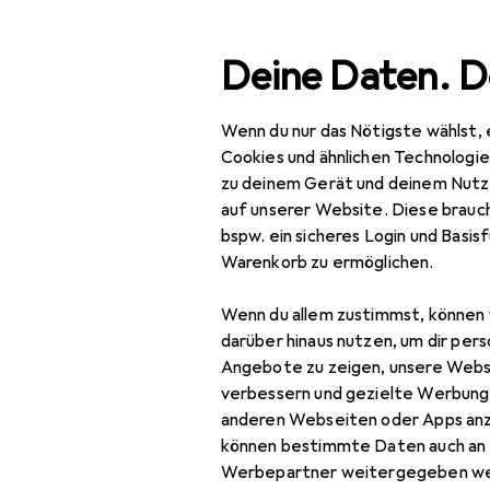
Suche
Deine Daten. D
Wenn du nur das Nötigste wählst, 
Navigation nach Kategorien
Gesamtsortiment
Cookies und ähnlichen Technologi
zu deinem Gerät und deinem Nutz
IT + Multimedia
auf unserer Website. Diese brauch
bspw. ein sicheres Login und Basis
PC Komponenten
Warenkorb zu ermöglichen.
Speicher
Wenn du allem zustimmst, können 
Externe Festplatte
darüber hinaus nutzen, um dir pers
Angebote zu zeigen, unsere Webs
Externe SSD
verbessern und gezielte Werbung
anderen Webseiten oder Apps an
Festplatte
können bestimmte Daten auch an 
SSD
Werbepartner weitergegeben we