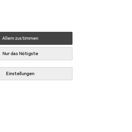
Einstellungen
Kundenkonto
Vergleichslisten
Merklisten
Warenkorb
Anmelden
Allem zustimmen
Nur das Nötigste
Einstellungen