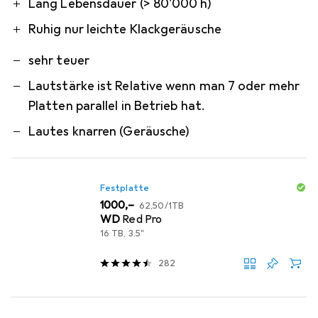
Lang Lebensdauer (> 80'000 h)
Ruhig nur leichte Klackgeräusche
sehr teuer
Lautstärke ist Relative wenn man 7 oder mehr
Platten parallel in Betrieb hat.
Lautes knarren (Geräusche)
Festplatte
EUR
EUR
1000,–
62,50
/
1TB
WD
Red Pro
16 TB, 3.5"
282