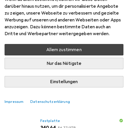
Zuverlässigkeit und Energieeffizienz in kleinen bis
darüber hinaus nutzen, um dir personalisierte Angebote
mittleren NAS-Umgebungen entwickelt wurden.
zu zeigen, unsere Webseite zu verbessern und gezielte
WD Red Plus-Festplatten
mehr
Werbung auf unseren und anderen Webseiten oder Apps
anzuzeigen. Dazu können bestimmte Daten auch an
Das meinen unsere Kunden
i
Dritte und Werbepartner weitergegeben werden.
Pro
Contra
Relativ leise
Allem zustimmen
Sehr zuverlässig
Nur das Nötigste
Gute Qualität
der Schreibkopf ist einfach nur unendlich laut
Einstellungen
im meinem Fall, nichts
etwas langsam
Impressum
Datenschutzerklärung
Festplatte
EUR
EUR
340,64