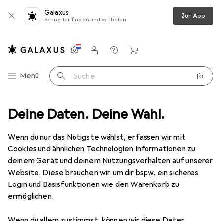
Galaxus
Zur App
Schneller finden und bestellen
Einstellungen
Kundenkonto
Vergleichslisten
Merklisten
Warenkorb
Navigation nach Kategorien
Menü
Suche
Deine Daten. Deine Wahl.
Wenn du nur das Nötigste wählst, erfassen wir mit
Cookies und ähnlichen Technologien Informationen zu
deinem Gerät und deinem Nutzungsverhalten auf unserer
Website. Diese brauchen wir, um dir bspw. ein sicheres
Login und Basisfunktionen wie den Warenkorb zu
ermöglichen.
Wenn du allem zustimmst, können wir diese Daten