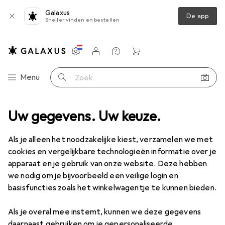
Galaxus
De app
Sneller vinden en bestellen
Instellingen
Klantenaccount
Produktvergelijking
Verlanglijstje
Winkelmandje
Categorie navigatie
Menu
Zoek op
Uw gegevens. Uw keuze.
Als je alleen het noodzakelijke kiest, verzamelen we met
cookies en vergelijkbare technologieën informatie over je
apparaat en je gebruik van onze website. Deze hebben
we nodig om je bijvoorbeeld een veilige login en
basisfuncties zoals het winkelwagentje te kunnen bieden.
Als je overal mee instemt, kunnen we deze gegevens
daarnaast gebruiken om je gepersonaliseerde