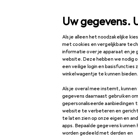
Zoek op
Uw gegevens. 
Als je alleen het noodzakelijke ki
Categorie navigatie
Productassortiment
Sp
Productassortiment
met cookies en vergelijkbare tec
informatie over je apparaat en je 
Rugzak
Sport
website. Deze hebben we nodig om
een veilige login en basisfuncties 
Buiten
winkelwagentje te kunnen bieden
Wandelen
Producten
Forum
Als je overal mee instemt, kunne
Accessoires voor
gegevens daarnaast gebruiken om
drinkflessen
gepersonaliseerde aanbiedingen t
website te verbeteren en gerich
Drinkfles +
te laten zien op onze eigen en an
thermosfles
apps. Bepaalde gegevens kunnen 
worden gedeeld met derden en
Navigatie in de open