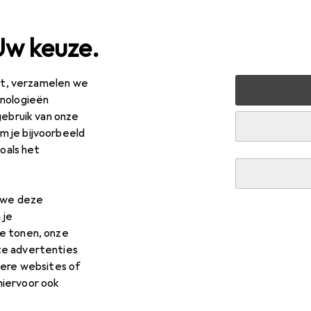
Uw keuze.
est, verzamelen we
ort
Buiten
Wandelen
Rugzak
hnologieën
gebruik van onze
 je bijvoorbeeld
zoals het
.
n we deze
 je
e tonen, onze
te advertenties
dere websites of
hiervoor ook