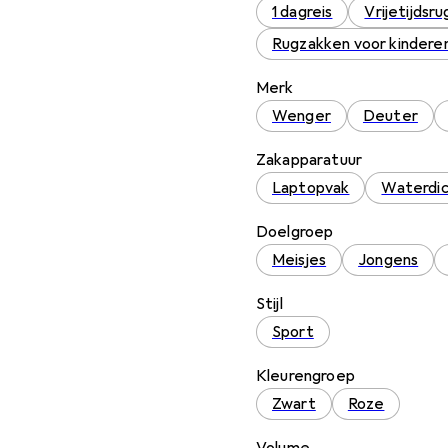
1 dagreis
Vrijetijdsr
Rugzakken voor kindere
Merk
Wenger
Deuter
Zakapparatuur
Laptopvak
Waterdi
Doelgroep
Meisjes
Jongens
Stijl
Sport
Kleurengroep
Zwart
Roze