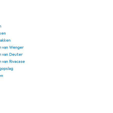
n
ken
zakken
n van Wenger
n van Deuter
 van Rivacase
gopslag
en