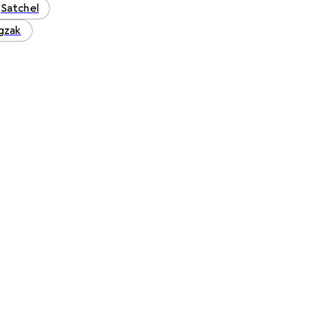
Satchel
gzak