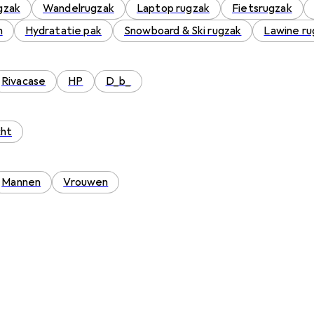
ugzak
Wandelrugzak
Laptop rugzak
Fietsrugzak
n
Hydratatie pak
Snowboard & Ski rugzak
Lawine ru
Rivacase
HP
D_b_
cht
Mannen
Vrouwen