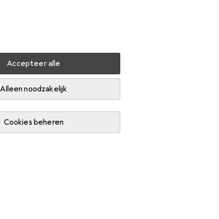
Instellingen
Klantenaccount
Produktvergelijking
Verlanglijstje
Winkelmandje
Inloggen
Accepteer alle
Alleen noodzakelijk
Cookies beheren