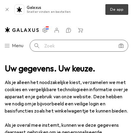
Galaxus
De app
Sneller vinden en bestellen
Instellingen
Klantenaccount
Produktvergelijking
Verlanglijstje
Winkelmandje
Categorie navigatie
Menu
Zoek op
Uw gegevens. Uw keuze.
Als je alleen het noodzakelijke kiest, verzamelen we met
cookies en vergelijkbare technologieën informatie over je
apparaat en je gebruik van onze website. Deze hebben
we nodig om je bijvoorbeeld een veilige login en
basisfuncties zoals het winkelwagentje te kunnen bieden.
Als je overal mee instemt, kunnen we deze gegevens
daarnaast gebruiken om je gepersonaliseerde