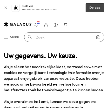
Galaxus
De app
Sneller vinden en bestellen
Instellingen
Klantenaccount
Produktvergelijking
Verlanglijstje
Winkelmandje
Categorie navigatie
Menu
Zoek op
Uw gegevens. Uw keuze.
Als je alleen het noodzakelijke kiest, verzamelen we met
cookies en vergelijkbare technologieën informatie over je
apparaat en je gebruik van onze website. Deze hebben
we nodig om je bijvoorbeeld een veilige login en
basisfuncties zoals het winkelwagentje te kunnen bieden.
Als je overal mee instemt, kunnen we deze gegevens
daarnaast gebruiken om je gepersonaliseerde