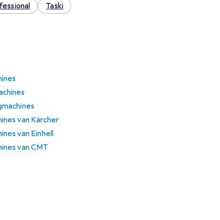
fessional
Taski
ines
achines
gmachines
ines van Kärcher
nes van Einhell
ines van CMT