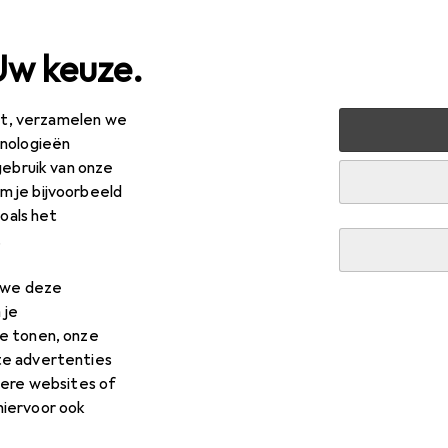
Uw keuze.
est, verzamelen we
ussen + Tuin
Machines + Werkplaats
Reinigingsmachines
hnologieën
gebruik van onze
ne
 je bijvoorbeeld
zoals het
.
n we deze
 je
e tonen, onze
te advertenties
dere websites of
hiervoor ook