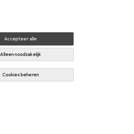
Instellingen
Klantenaccount
Produktvergelijking
Verlanglijstje
Winkelmandje
Inloggen
Accepteer alle
Veegmachine
Alleen noodzakelijk
Cookies beheren