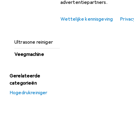
advertentiepartners.
Hogedrukreiniger
Wettelijke kennisgeving
Privac
Industriële
stofzuiger
Ultrasone reiniger
Veegmachine
Gerelateerde
categorieën
Hogedrukreiniger