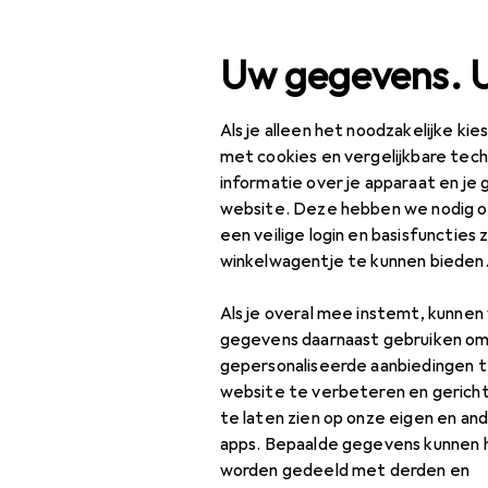
Zoek op
Uw gegevens. 
Als je alleen het noodzakelijke ki
Categorie navigatie
Productassortiment
Kl
Productassortiment
met cookies en vergelijkbare tec
informatie over je apparaat en je 
Veegmachi
Klussen + Tuin
website. Deze hebben we nodig om
een veilige login en basisfuncties 
Machines +
winkelwagentje te kunnen bieden
Werkplaats
Producten
Forum
Als je overal mee instemt, kunne
Reinigingsmachines
gegevens daarnaast gebruiken om
Accessoires voor
gepersonaliseerde aanbiedingen t
hogedrukreinigers
website te verbeteren en gerich
te laten zien op onze eigen en an
Accessoires voor
apps. Bepaalde gegevens kunnen 
industriële
worden gedeeld met derden en
stofzuigers