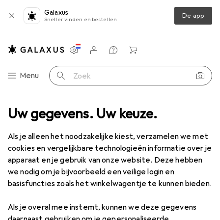
Galaxus
De app
Sneller vinden en bestellen
Instellingen
Klantenaccount
Produktvergelijking
Verlanglijstje
Winkelmandje
Categorie navigatie
Menu
Zoek op
Uw gegevens. Uw keuze.
Als je alleen het noodzakelijke kiest, verzamelen we met
cookies en vergelijkbare technologieën informatie over je
apparaat en je gebruik van onze website. Deze hebben
we nodig om je bijvoorbeeld een veilige login en
basisfuncties zoals het winkelwagentje te kunnen bieden.
Als je overal mee instemt, kunnen we deze gegevens
daarnaast gebruiken om je gepersonaliseerde