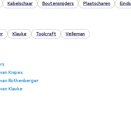
Kabelschaar
Boutensnijders
Plaatscharen
Einds
er
Klauke
Toolcraft
Velleman
ers
 van Knipex
s van Rothenberger
 van Klauke