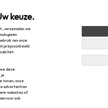
Uw keuze.
est, verzamelen we
ussen + Tuin
Elektrische benodigdheden
Elektrische inst
hnologieën
gebruik van onze
 je bijvoorbeeld
zoals het
.
n we deze
 je
e tonen, onze
te advertenties
dere websites of
hiervoor ook