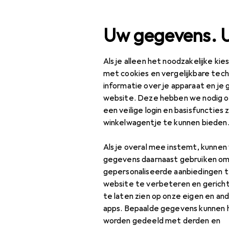
Zoek op
Uw gegevens. 
Als je alleen het noodzakelijke ki
Categorie navigatie
Productassortiment
Kl
Productassortiment
met cookies en vergelijkbare tec
informatie over je apparaat en je 
Zijsnijders
Klussen + Tuin
website. Deze hebben we nodig om
een veilige login en basisfuncties 
Elektrische
winkelwagentje te kunnen bieden
benodigdheden
Producten
Forum
Als je overal mee instemt, kunne
Elektrische
gegevens daarnaast gebruiken om
installatie
gepersonaliseerde aanbiedingen t
Elektronisch
website te verbeteren en gerich
gereedschap
te laten zien op onze eigen en an
apps. Bepaalde gegevens kunnen 
Accessoires voor
worden gedeeld met derden en
tangen