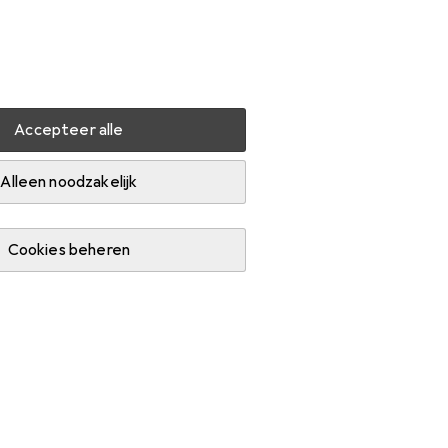
Instellingen
Klantenaccount
Produktvergelijking
Verlanglijstje
Winkelmandje
Inloggen
Accepteer alle
allatie
Elektronisch gereedschap
Zijsnijders
Alleen noodzakelijk
Cookies beheren