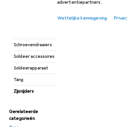
advertentiepartners.
Kabeltreksysteem
Wettelijke kennisgeving
Privac
Meetlijn
Multimeter
Schroevendraaiers
Soldeer accessoires
Soldeerapparaat
Tang
Zijsnijders
Gerelateerde
categorieën