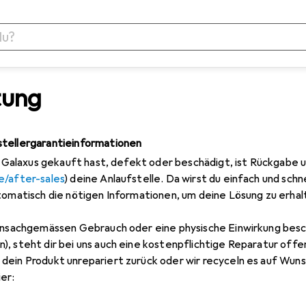
tung
tellergarantieinformationen
ei Galaxus gekauft hast, defekt oder beschädigt, ist Rückgabe
e/after-sales
) deine Anlaufstelle. Da wirst du einfach und sch
tomatisch die nötigen Informationen, um deine Lösung zu erhal
 unsachgemässen Gebrauch oder eine physische Einwirkung besch
, steht dir bei uns auch eine kostenpflichtige Reparatur off
ein Produkt unrepariert zurück oder wir recyceln es auf Wunsc
er: