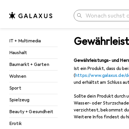
Suche
Gewährleis
Navigation nach Kategorien
IT + Multimedia
Haushalt
Gewährleistungs- und Hers
Baumarkt + Garten
Ist ein Produkt, dass du b
(
https://www.galaxus.de/d
Wohnen
und erhältst am Schluss au
Sport
Sollte dein Produkt durch
Spielzeug
Wasser- oder Sturzschaden)
verzichtest, bekommst du d
Beauty + Gesundheit
Weitere Infos findest du hi
Erotik