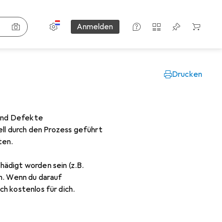
Einstellungen
Kundenkonto
Vergleichslisten
Merklisten
Warenkorb
Anmelden
Drucken
 und Defekte
nell durch den Prozess geführt
ten.
ädigt worden sein (z.B.
en. Wenn du darauf
h kostenlos für dich.