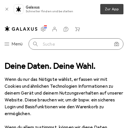
Galaxus
Zur App
Schneller finden und bestellen
Einstellungen
Kundenkonto
Vergleichslisten
Merklisten
Warenkorb
Navigation nach Kategorien
Menü
Suche
Deine Daten. Deine Wahl.
Wenn du nur das Nötigste wählst, erfassen wir mit
Cookies und ähnlichen Technologien Informationen zu
deinem Gerät und deinem Nutzungsverhalten auf unserer
Website. Diese brauchen wir, um dir bspw. ein sicheres
Login und Basisfunktionen wie den Warenkorb zu
ermöglichen.
Wenn du allem zustimmst, können wir diese Daten