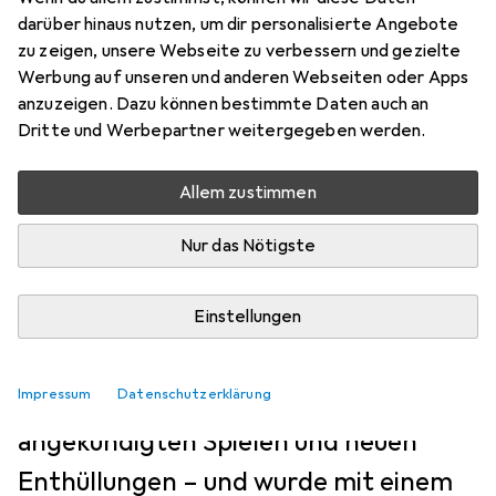
NEWS & TRENDS
45
27
darüber hinaus nutzen, um dir personalisierte Angebote
Diese Spiele wurden an der
zu zeigen, unsere Webseite zu verbessern und gezielte
Werbung auf unseren und anderen Webseiten oder Apps
State of Play im Juni 2026
anzuzeigen. Dazu können bestimmte Daten auch an
vorgestellt
Dritte und Werbepartner weitergegeben werden.
Kevin Hofer
Allem zustimmen
3-6-2026
Nur das Nötigste
An der State of Play hat Sony gezeigt,
was für die PS5 demnächst erscheint.
Einstellungen
Die über 60-minütige Präsentation
Impressum
war vollgepackt mit Trailern zu bereits
Datenschutzerklärung
angekündigten Spielen und neuen
Enthüllungen – und wurde mit einem