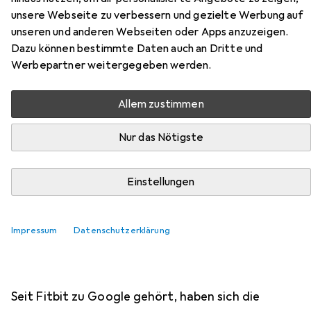
PRODUKTTEST
26
12
unsere Webseite zu verbessern und gezielte Werbung auf
Fitbit Charge 6: Alles nur so
unseren und anderen Webseiten oder Apps anzuzeigen.
Dazu können bestimmte Daten auch an Dritte und
mittelmässig
Werbepartner weitergegeben werden.
Lorenz Keller
Allem zustimmen
16-11-2023
Nur das Nötigste
Primär Sporttracker, aber auch ein
bisschen Smartwatch: Im Test
Einstellungen
überzeugt die Fitbit Charge 6 in vielen
Bereichen, es gibt jedoch auch
Impressum
Datenschutzerklärung
mehrere Abers.
Seit Fitbit zu Google gehört, haben sich die