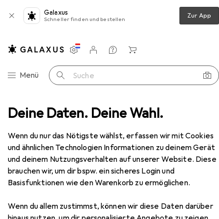
Galaxus
Zur App
Schneller finden und bestellen
Einstellungen
Kundenkonto
Vergleichslisten
Merklisten
Warenkorb
Navigation nach Kategorien
Menü
Suche
Deine Daten. Deine Wahl.
Wenn du nur das Nötigste wählst, erfassen wir mit Cookies
und ähnlichen Technologien Informationen zu deinem Gerät
und deinem Nutzungsverhalten auf unserer Website. Diese
brauchen wir, um dir bspw. ein sicheres Login und
Basisfunktionen wie den Warenkorb zu ermöglichen.
Wenn du allem zustimmst, können wir diese Daten darüber
hinaus nutzen, um dir personalisierte Angebote zu zeigen,