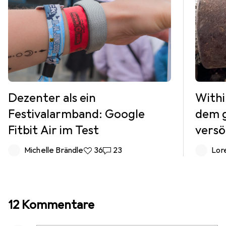
Dezenter als ein
Withi
Festivalarmband: Google
dem g
Fitbit Air im Test
versö
Michelle Brändle
36 Likes
36
23 Kommentare
23
Lor
12 Kommentare