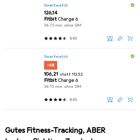
Smartwatch
EUR
126,14
Fitbit
Charge 6
36.73 mm, ohne SIM
845
Smartwatch
−6%
EUR
EUR
106,21
statt
113,52
Fitbit
Charge 6
36.73 mm, ohne SIM
845
Gutes Fitness-Tracking, ABER