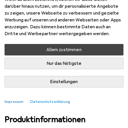
darüber hinaus nutzen, um dir personalisierte Angebote
Marke
Bewertungen
zu zeigen, unsere Webseite zu verbessern und gezielte
Mehr von Isys
Werbung auf unseren und anderen Webseiten oder Apps
anzuzeigen. Dazu können bestimmte Daten auch an
Dritte und Werbepartner weitergegeben werden.
Zwischen Do, 13-8 und Di, 18-8 geliefert
Mehr als 10 Stück an Lager beim Lieferanten
Allem zustimmen
In den Warenkorb
Nur das Nötigste
Vergleichen
Merken
Einstellungen
i
Kostenloser Versand ab 30,–
Impressum
Datenschutzerklärung
Produktinformationen