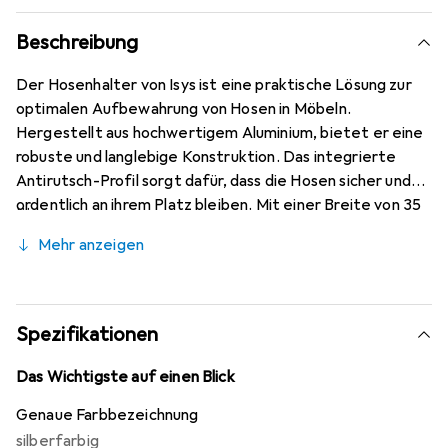
Beschreibung
Der Hosenhalter von Isys ist eine praktische Lösung zur
optimalen Aufbewahrung von Hosen in Möbeln.
Hergestellt aus hochwertigem Aluminium, bietet er eine
robuste und langlebige Konstruktion. Das integrierte
Antirutsch-Profil sorgt dafür, dass die Hosen sicher und
ordentlich an ihrem Platz bleiben. Mit einer Breite von 35
mm ist der Hosenhalter vielseitig einsetzbar und kann
Mehr anzeigen
sowohl längs als auch quer in den entsprechenden
Aluminiumrahmen integriert werden. Die Endgleiter aus
schwarzem Kunststoff ermöglichen eine einfache
Handhabung und Positionierung. Der Hosenhalter ist
Spezifikationen
speziell für den Einsatz mit dem Isys Aluminiumrahmen
konzipiert und lässt sich flexibel anpassen, um den
Das Wichtigste auf einen Blick
individuellen Bedürfnissen gerecht zu werden. Diese
Genaue Farbbezeichnung
Funktionalität macht ihn zu einer idealen Ergänzung für
silberfarbig
jeden Kleiderschrank oder Aufbewahrungssystem.