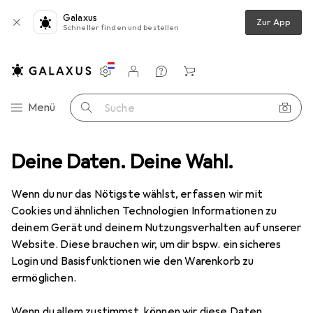
Galaxus
Zur App
Schneller finden und bestellen
Einstellungen
Kundenkonto
Vergleichslisten
Merklisten
Warenkorb
Navigation nach Kategorien
Menü
Suche
bel
Deine Daten. Deine Wahl.
Schlafzimmer
Kleiderschrank Zubehör
Isys Hosenhalter
Wenn du nur das Nötigste wählst, erfassen wir mit
Cookies und ähnlichen Technologien Informationen zu
1 Bild
deinem Gerät und deinem Nutzungsverhalten auf unserer
EUR
21,90
Website. Diese brauchen wir, um dir bspw. ein sicheres
Isys
Hosenhalter
Login und Basisfunktionen wie den Warenkorb zu
ermöglichen.
Preis in EUR inkl. MwSt.
Wenn du allem zustimmst, können wir diese Daten