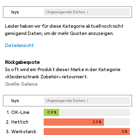
i
Isys
Ungenügende Daten
i
i
i
Ungenügende Daten
Ungenügende Daten
Ungenügende Daten
Leider haben wir für diese Kategorie aktuell noch nicht
genügend Daten, um dir mehr Quoten anzuzeigen.
Detailansicht
Rückgabequote
So oft wird ein Produkt dieser Marke in der Kategorie
«Kleiderschrank Zubehör» retourniert.
Quelle: Galaxus
i
Isys
Ungenügende Daten
1.
OK-Line
0,9
%
0,9
%
2.
Hettich
3,5
%
3,5
%
3.
Werkstarck
5
%