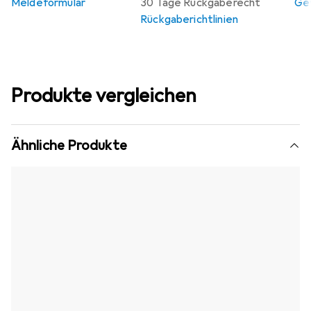
Meldeformular
30 Tage Rückgaberecht
Gew
Rückgaberichtlinien
Produkte vergleichen
Ähnliche Produkte