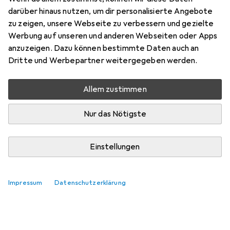
darüber hinaus nutzen, um dir personalisierte Angebote
Marke
Bewertungen
zu zeigen, unsere Webseite zu verbessern und gezielte
Mehr von Mebus
Werbung auf unseren und anderen Webseiten oder Apps
anzuzeigen. Dazu können bestimmte Daten auch an
Dritte und Werbepartner weitergegeben werden.
Zwischen Do, 20-8 und Do, 27-8 geliefert
Nur 4 Stück an Lager beim Lieferanten
Allem zustimmen
Benachrichtigen, wenn schneller verfügbar
Nur das Nötigste
In den Warenkorb
Einstellungen
Vergleichen
Merken
Impressum
Datenschutzerklärung
kostenloser Versand