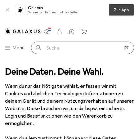
Galaxus
Zur App
Schneller finden und bestellen
Einstellungen
Kundenkonto
Vergleichslisten
Merklisten
Warenkorb
Navigation nach Kategorien
Menü
Suche
mwelt Messgeräte
Deine Daten. Deine Wahl.
Wetterstation
Mebus Funk-Wetterstation
Wenn du nur das Nötigste wählst, erfassen wir mit
Cookies und ähnlichen Technologien Informationen zu
5 Bilder
deinem Gerät und deinem Nutzungsverhalten auf unserer
Website. Diese brauchen wir, um dir bspw. ein sicheres
EUR
31,01
Login und Basisfunktionen wie den Warenkorb zu
Mebus
Funk-Wetterstation
ermöglichen.
Preis in EUR inkl. MwSt.
Wenn du allem zustimmst, können wir diese Daten