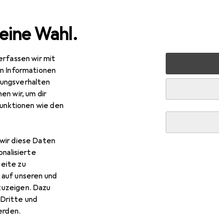
eine Wahl.
erfassen wir mit
verkauf
Baumarkt + Garten
Grill
Zubehör Grill
en Informationen
ungsverhalten
Zubehör Grill
en wir, um dir
funktionen wie den
wir diese Daten
onalisierte
eite zu
 auf unseren und
zuzeigen. Dazu
Dritte und
rden.