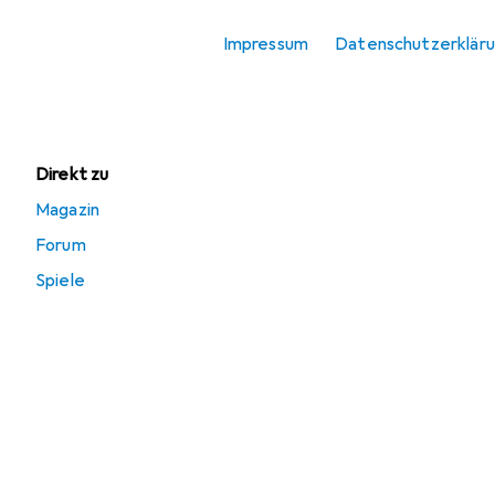
Grillreinigungsutensil
Impressum
Datenschutzerklär
Grillrost
Pizza Zubehör
Direkt zu
Magazin
Forum
Spiele