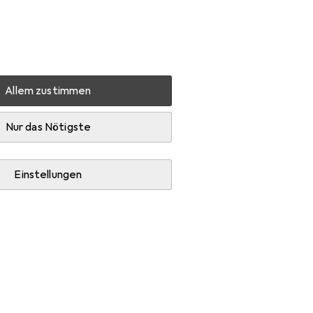
Einstellungen
Kundenkonto
Vergleichslisten
Merklisten
Warenkorb
Anmelden
Allem zustimmen
Nur das Nötigste
Einstellungen