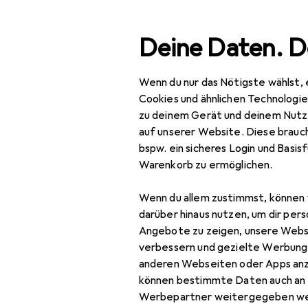
Suche
Deine Daten. D
Wenn du nur das Nötigste wählst, 
Navigation nach Kategorien
Gesamtsortiment
Aus
Gesamtsortiment
Cookies und ähnlichen Technologi
zu deinem Gerät und deinem Nutz
Ausverkauf 
Ausverkauf
auf unserer Website. Diese brauch
bspw. ein sicheres Login und Basis
Baumarkt + Garten
Warenkorb zu ermöglichen.
Grill
Wenn du allem zustimmst, können 
Zubehör Grill
darüber hinaus nutzen, um dir pers
Angebote zu zeigen, unsere Webs
Grillausstattung +
verbessern und gezielte Werbung
Ersatzteile
anderen Webseiten oder Apps an
können bestimmte Daten auch an 
Grillgeschirr
Werbepartner weitergegeben we