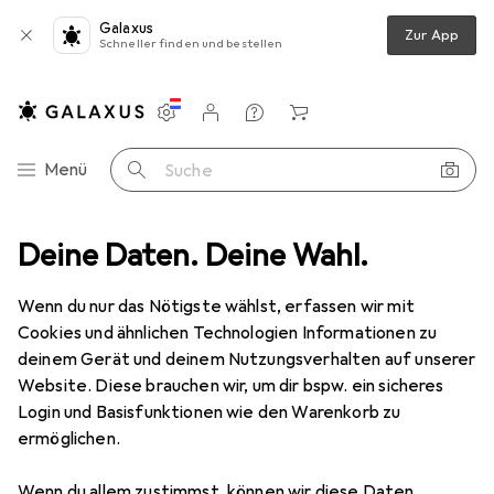
Galaxus
Zur App
Schneller finden und bestellen
Einstellungen
Kundenkonto
Vergleichslisten
Merklisten
Warenkorb
Navigation nach Kategorien
Menü
Suche
Deine Daten. Deine Wahl.
Wenn du nur das Nötigste wählst, erfassen wir mit
Cookies und ähnlichen Technologien Informationen zu
deinem Gerät und deinem Nutzungsverhalten auf unserer
Website. Diese brauchen wir, um dir bspw. ein sicheres
Login und Basisfunktionen wie den Warenkorb zu
ermöglichen.
Wenn du allem zustimmst, können wir diese Daten