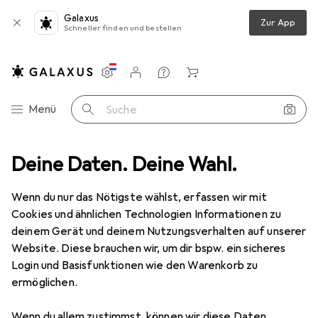
Galaxus
Zur App
Schneller finden und bestellen
Einstellungen
Kundenkonto
Vergleichslisten
Merklisten
Warenkorb
Navigation nach Kategorien
Menü
Suche
Deine Daten. Deine Wahl.
Gesamtsortiment
Baby + Eltern
Babyernährung
Babyernährung
Wenn du nur das Nötigste wählst, erfassen wir mit
Cookies und ähnlichen Technologien Informationen zu
deinem Gerät und deinem Nutzungsverhalten auf unserer
Entdecken
Forum
Website. Diese brauchen wir, um dir bspw. ein sicheres
Login und Basisfunktionen wie den Warenkorb zu
Bestseller
ermöglichen.
Wenn du allem zustimmst, können wir diese Daten