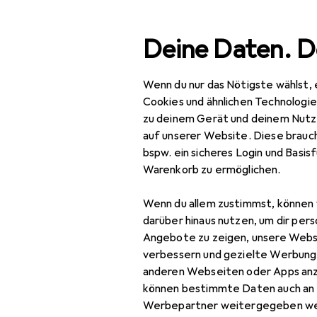
Suche
Deine Daten. D
Wenn du nur das Nötigste wählst, 
Navigation nach Kategorien
Gesamtsortiment
Woh
Gesamtsortiment
Cookies und ähnlichen Technologi
zu deinem Gerät und deinem Nutz
Möbelbezug
Wohnen
auf unserer Website. Diese brauch
bspw. ein sicheres Login und Basis
Heimtextilien
Warenkorb zu ermöglichen.
Wohntextilien +
Produkte
Forum
Wenn du allem zustimmst, können 
Teppiche
darüber hinaus nutzen, um dir pers
Decke
Angebote zu zeigen, unsere Webs
verbessern und gezielte Werbung
Dekokissen
anderen Webseiten oder Apps an
können bestimmte Daten auch an 
Fell
Werbepartner weitergegeben we