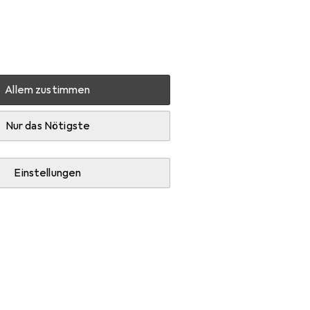
Einstellungen
Kundenkonto
Vergleichslisten
Merklisten
Warenkorb
Anmelden
Allem zustimmen
ezug + Möbelschutz
Nur das Nötigste
Einstellungen