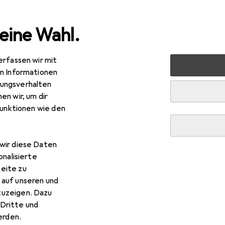
eine Wahl.
erfassen wir mit
nen
Heimtextilien
Wohntextilien + Teppiche
Möbelb
en Informationen
ungsverhalten
 + Möbelschutz
en wir, um dir
funktionen wie den
wir diese Daten
onalisierte
eite zu
 auf unseren und
zuzeigen. Dazu
Dritte und
rden.