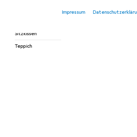
Fussmatte
Impressum
Datenschutzerklär
Möbelbezug +
Möbelschutz
Sitzkissen
Teppich