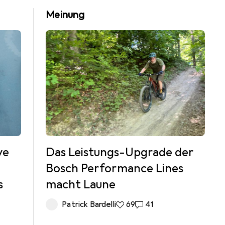
Meinung
ve
Das Leistungs-Upgrade der
Bosch Performance Lines
s
macht Laune
Patrick Bardelli
69 Likes
69
41 Kommentare
41
re