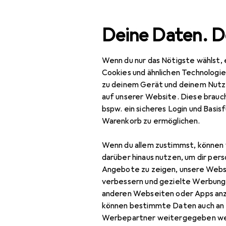
Suche
Deine Daten. D
Wenn du nur das Nötigste wählst, 
Navigation nach Kategorien
Gesamtsortiment
Spo
Gesamtsortiment
Cookies und ähnlichen Technologi
zu deinem Gerät und deinem Nutz
E-Mobilität 
Sport
auf unserer Website. Diese brauch
bspw. ein sicheres Login und Basis
E-Mobilität + Rollsport
Warenkorb zu ermöglichen.
E-Rideables
Entdecken
Forum
Wenn du allem zustimmst, können 
Inlineskaten
darüber hinaus nutzen, um dir pers
Produkttest
Angebote zu zeigen, unsere Webs
Scooters
verbessern und gezielte Werbung
anderen Webseiten oder Apps an
Skateboarding
können bestimmte Daten auch an 
Werbepartner weitergegeben we