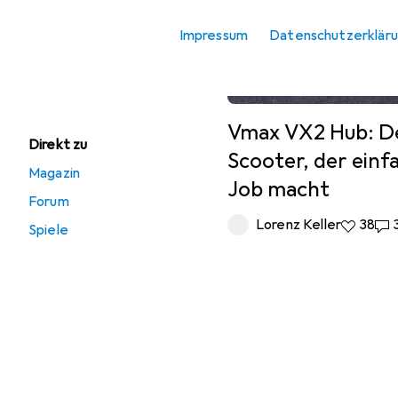
Angebote
Impressum
Datenschutzerklär
Ausverkauf E-
Mobilität +
Rollsport
Vmax VX2 Hub: D
Direkt zu
Scooter, der einf
Magazin
Job macht
Forum
Lorenz Keller
38 Likes
38
33
Spiele