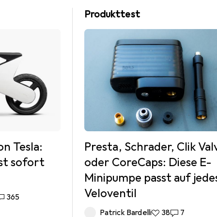
Produkttest
on Tesla:
Presta, Schrader, Clik Val
st sofort
oder CoreCaps: Diese E-
Minipumpe passt auf jede
Veloventil
es
365 Kommentare
365
Patrick Bardelli
38 Likes
38
7 Kommenta
7