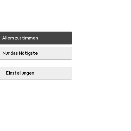
Einstellungen
Kundenkonto
Vergleichslisten
Merklisten
Warenkorb
Anmelden
Allem zustimmen
Nur das Nötigste
Einstellungen
Beliebte Kategorien
Inline Skates
Scooter