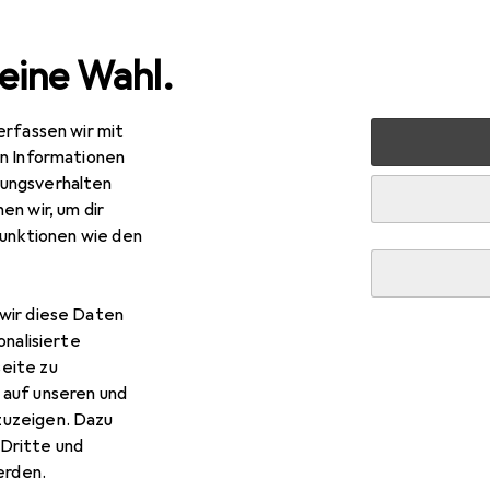
eine Wahl.
erfassen wir mit
rt
E-Mobilität + Rollsport
en Informationen
ungsverhalten
+ Rollsport
en wir, um dir
funktionen wie den
wir diese Daten
onalisierte
Bestseller
eite zu
 auf unseren und
zuzeigen. Dazu
Dritte und
rden.