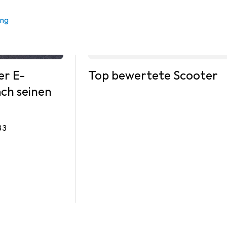
ung
er E-
Top bewertete Scooter
ach seinen
 Kommentare
33