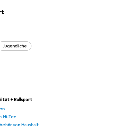
rt
Jugendliche
ität + Rollsport
cro
n Hi-Tec
ubehör von Haushalt