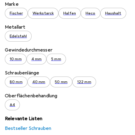
Marke
Fischer
Werkstarck
Halfen
Heco
Haushalt
Metallart
Edelstahl
Gewindedurchmesser
10 mm
4 mm
5 mm
Schraubenlänge
80 mm
40 mm
50 mm
122 mm
Oberflächenbehandlung
A4
Relevante Listen
Bestseller Schrauben