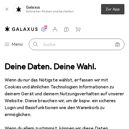
Galaxus
Zur App
Schneller finden und bestellen
Einstellungen
Kundenkonto
Vergleichslisten
Merklisten
Warenkorb
Navigation nach Kategorien
Menü
Suche
 + Renovieren
Deine Daten. Deine Wahl.
Eisenwaren
Befestigungstechnik
Schrauben
Schrauben
Wenn du nur das Nötigste wählst, erfassen wir mit
Cookies und ähnlichen Technologien Informationen zu
deinem Gerät und deinem Nutzungsverhalten auf unserer
Produkte
Forum
Website. Diese brauchen wir, um dir bspw. ein sicheres
Login und Basisfunktionen wie den Warenkorb zu
ermöglichen.
Wenn du allem zustimmst, können wir diese Daten