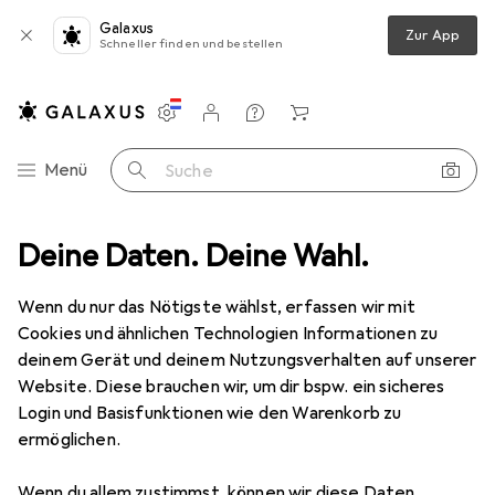
Galaxus
Zur App
Schneller finden und bestellen
Einstellungen
Kundenkonto
Vergleichslisten
Merklisten
Warenkorb
Navigation nach Kategorien
Menü
Suche
it
Deine Daten. Deine Wahl.
Arbeitssicherheit
Arbeitsbekleidung
Sicherheitsschuhe
Ausverkauf Sicherheitsschuhe
Wenn du nur das Nötigste wählst, erfassen wir mit
Cookies und ähnlichen Technologien Informationen zu
deinem Gerät und deinem Nutzungsverhalten auf unserer
Website. Diese brauchen wir, um dir bspw. ein sicheres
Login und Basisfunktionen wie den Warenkorb zu
ermöglichen.
Wenn du allem zustimmst, können wir diese Daten