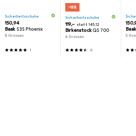
−18%
Sicherheitsschuhe
Siche
Sicherheitsschuhe
EUR
150,94
EUR
150,
EUR
EUR
119,–
statt
145,12
Baak
S3S Phoenix
Baa
Birkenstock
QS 700
8 Grössen
5 Gr
6 Grössen
1
6