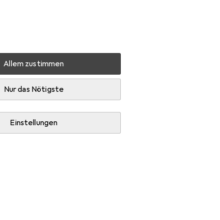
Einstellungen
Kundenkonto
Vergleichslisten
Merklisten
Warenkorb
Anmelden
Allem zustimmen
Nur das Nötigste
Einstellungen