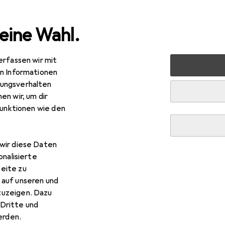
eine Wahl.
erfassen wir mit
verkauf
Baumarkt + Garten
Grill
Zubehör Grill
en Informationen
ungsverhalten
Zubehör Grill
en wir, um dir
funktionen wie den
wir diese Daten
onalisierte
eite zu
 auf unseren und
zuzeigen. Dazu
Dritte und
rden.