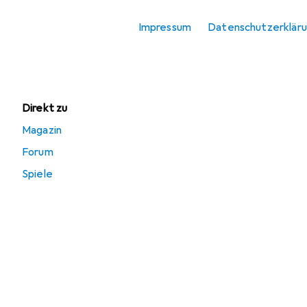
Grillreinigungsutensil
Impressum
Datenschutzerklär
Grillrost
Pizza Zubehör
Direkt zu
Magazin
Forum
Spiele