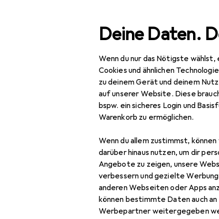
Suche
Deine Daten. D
Wenn du nur das Nötigste wählst, 
Navigation nach Kategorien
Gesamtsortiment
Aus
Gesamtsortiment
Cookies und ähnlichen Technologi
zu deinem Gerät und deinem Nutz
Ausverkauf 
Ausverkauf
auf unserer Website. Diese brauch
bspw. ein sicheres Login und Basis
Baumarkt + Garten
Warenkorb zu ermöglichen.
Grill
Wenn du allem zustimmst, können 
Zubehör Grill
darüber hinaus nutzen, um dir pers
Angebote zu zeigen, unsere Webs
Grillausstattung +
verbessern und gezielte Werbung
Ersatzteile
anderen Webseiten oder Apps an
können bestimmte Daten auch an 
Grillgeschirr
Werbepartner weitergegeben we