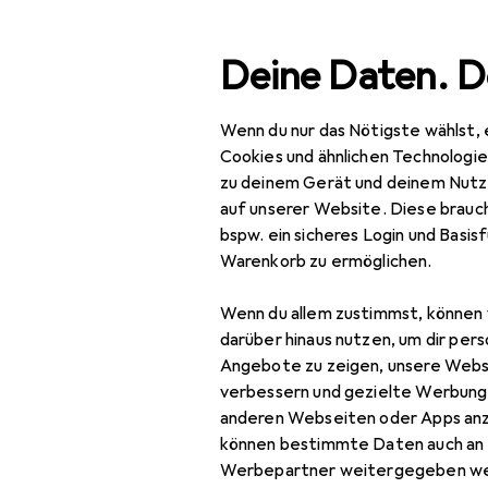
Suche
Deine Daten. D
Wenn du nur das Nötigste wählst, 
Navigation nach Kategorien
Gesamtsortiment
Mod
Gesamtsortiment
Cookies und ähnlichen Technologi
zu deinem Gerät und deinem Nutz
Bademode
Mode
auf unserer Website. Diese brauch
bspw. ein sicheres Login und Basis
Alles in Mode
Warenkorb zu ermöglichen.
Bademode
Entdecken
Forum
Wenn du allem zustimmst, können 
Badeanzüge
darüber hinaus nutzen, um dir pers
Bestseller
Angebote zu zeigen, unsere Webs
Badehosen
verbessern und gezielte Werbung
anderen Webseiten oder Apps an
Badeponcho
können bestimmte Daten auch an 
Badeschuhe
Werbepartner weitergegeben we