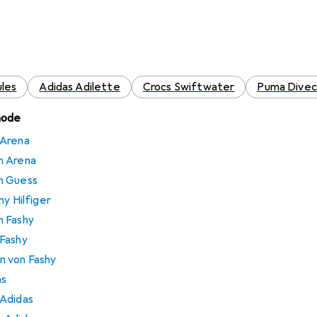
les
Adidas Adilette
Crocs Swiftwater
Puma Divec
mode
 Arena
n Arena
n Guess
my Hilfiger
n Fashy
 Fashy
n von Fashy
as
 Adidas