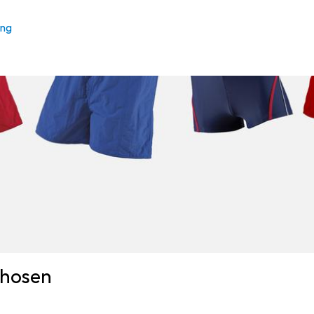
ung
ehosen