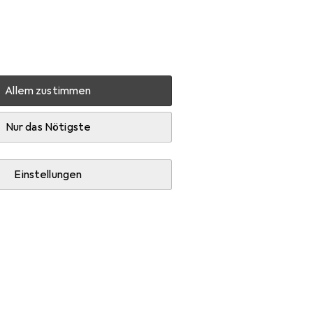
Einstellungen
Kundenkonto
Vergleichslisten
Merklisten
Warenkorb
Anmelden
Allem zustimmen
Nur das Nötigste
Einstellungen
Ratgeber