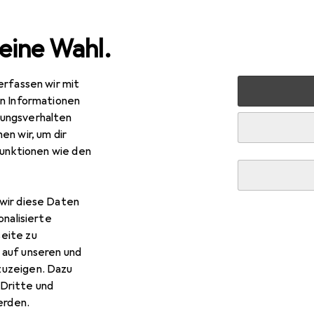
eine Wahl.
erfassen wir mit
e
Alles in Mode
Bademode
en Informationen
ungsverhalten
en wir, um dir
funktionen wie den
wir diese Daten
onalisierte
eite zu
 auf unseren und
zuzeigen. Dazu
Dritte und
rden.