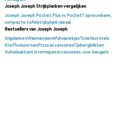
Joseph Joseph Strijkplanken vergelijken
Joseph Joseph Pocket Plus vs Pocket? opvouwbare,
compacte tafelstrijkplank ideaal
Bestsellers van Joseph Joseph
Snijplanken
Wasmanden
Afdruiprekjes
Toiletborstels
Knoflookpersen
Pizza accessoires
Opbergblikken
Vuilnisbakken
IJsvormpjes
Accessoires voor beugels