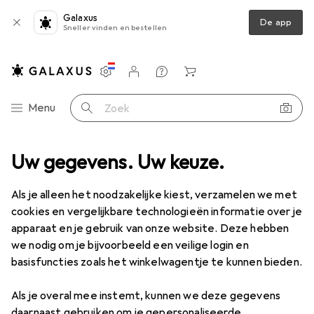
Galaxus
De app
Sneller vinden en bestellen
Instellingen
Klantenaccount
Produktvergelijking
Verlanglijstje
Winkelmandje
Categorie navigatie
Menu
Zoek op
Joseph Joseph
Uw gegevens. Uw keuze.
Fabrikant
Als je alleen het noodzakelijke kiest, verzamelen we met
cookies en vergelijkbare technologieën informatie over je
Categorieën bekijken
apparaat en je gebruik van onze website. Deze hebben
we nodig om je bijvoorbeeld een veilige login en
Ik hou van dit merk
basisfuncties zoals het winkelwagentje te kunnen bieden.
Meer informatie over Joseph Joseph
Als je overal mee instemt, kunnen we deze gegevens
daarnaast gebruiken om je gepersonaliseerde