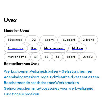
Uvex
Modellen Uvex
1 Business
1 G2
1 Sport
1 Support
2 Trend
Adventure
Boa
Maccrossroad
Motion
Motion Style
S1
S2
S3
Sport
Uvex 3
Bestsellers van Uvex
Werkschoenen
Veiligheidsbrillen + Gelaatsschermen
Ademhalingsmaskers
Hoge zichtbaarheid vesten
Petten
Beschermende handschoenen
Werkbroeken
Gehoorbescherming
Accessoires voor werkveiligheid
Functionele broeken