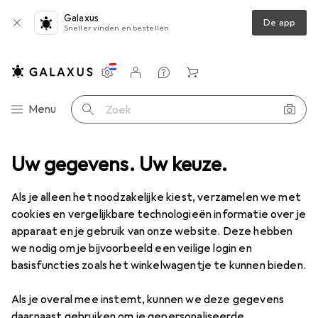
Galaxus
De app
Sneller vinden en bestellen
Instellingen
Klantenaccount
Produktvergelijking
Verlanglijstje
Winkelmandje
Categorie navigatie
Menu
Zoek op
Uvex
Uw gegevens. Uw keuze.
Als je alleen het noodzakelijke kiest, verzamelen we met
Categorieën bekijken
cookies en vergelijkbare technologieën informatie over je
apparaat en je gebruik van onze website. Deze hebben
we nodig om je bijvoorbeeld een veilige login en
basisfuncties zoals het winkelwagentje te kunnen bieden.
Als je overal mee instemt, kunnen we deze gegevens
daarnaast gebruiken om je gepersonaliseerde