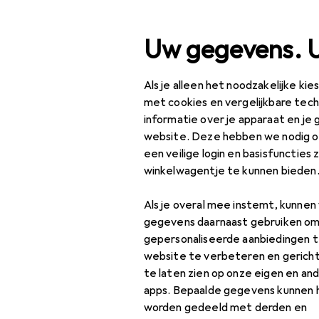
Zoek op
Uw gegevens. 
Als je alleen het noodzakelijke ki
Vitris
Categorie navigatie
Productassortiment
met cookies en vergelijkbare tec
informatie over je apparaat en je 
Fabrikant
website. Deze hebben we nodig om
Beveiliging van
een veilige login en basisfuncties 
gebouwen
winkelwagentje te kunnen bieden
Accessoires voor
Als je overal mee instemt, kunne
gebouwbeveiliging
gegevens daarnaast gebruiken om
gepersonaliseerde aanbiedingen t
Deurbeslag +
website te verbeteren en gerich
raambeslag
te laten zien op onze eigen en an
apps. Bepaalde gegevens kunnen 
Deurbeslag
worden gedeeld met derden en