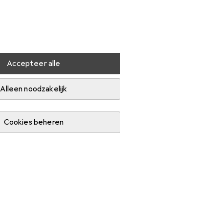
Instellingen
Klantenaccount
Produktvergelijking
Verlanglijstje
Winkelmandje
Inloggen
Accepteer alle
Ik hou van dit merk
Alleen noodzakelijk
Cookies beheren