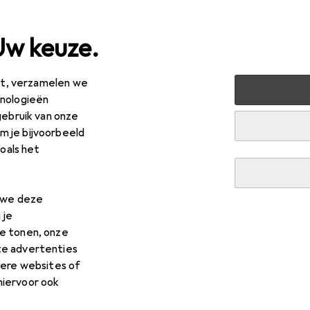
Uw keuze.
est, verzamelen we
hnologieën
gebruik van onze
 je bijvoorbeeld
zoals het
.
n we deze
 je
e tonen, onze
te advertenties
dere websites of
hiervoor ook