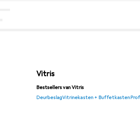
Vitris
Bestsellers van Vitris
Deurbeslag
Vitrinekasten + Buffetkasten
Prof