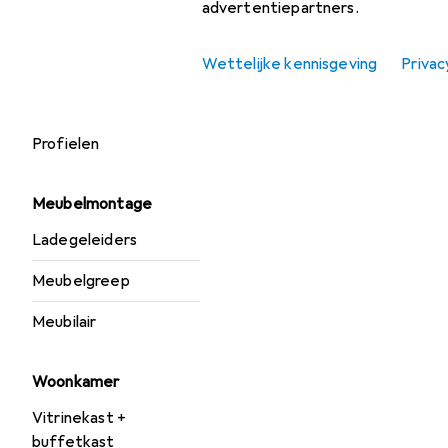
Greepenset
advertentiepartners.
Slotcilinder
Wettelijke kennisgeving
Privac
Hardware bouwen
Profielen
Meubelmontage
Ladegeleiders
Meubelgreep
Meubilair
Woonkamer
Vitrinekast +
buffetkast