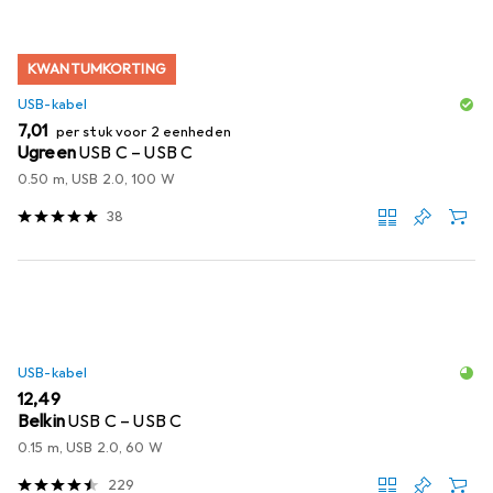
KWANTUMKORTING
USB-kabel
EUR
7,01
per stuk voor 2 eenheden
Ugreen
USB C – USB C
0.50 m, USB 2.0, 100 W
38
USB-kabel
EUR
12,49
Belkin
USB C – USB C
0.15 m, USB 2.0, 60 W
229