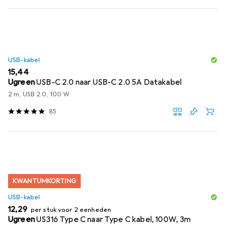
USB-kabel
EUR
15,44
Ugreen
USB-C 2.0 naar USB-C 2.0 5A Datakabel
2 m, USB 2.0, 100 W
85
KWANTUMKORTING
USB-kabel
EUR
12,29
per stuk voor 2 eenheden
Ugreen
US316 Type C naar Type C kabel, 100W, 3m