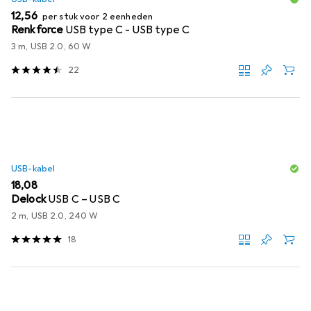
EUR
12,56
per stuk voor 2 eenheden
Renkforce
USB type C - USB type C
3 m, USB 2.0, 60 W
22
USB-kabel
EUR
18,08
Delock
USB C – USB C
2 m, USB 2.0, 240 W
18