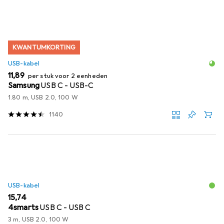
KWANTUMKORTING
USB-kabel
EUR
11,89
per stuk voor 2 eenheden
Samsung
USB C - USB-C
1.80 m, USB 2.0, 100 W
1140
USB-kabel
EUR
15,74
4smarts
USB C - USB C
3 m, USB 2.0, 100 W