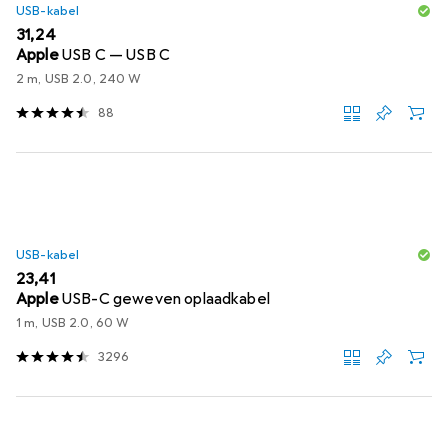
USB-kabel
EUR
31,24
Apple
USB C — USB C
2 m, USB 2.0, 240 W
88
USB-kabel
EUR
23,41
Apple
USB-C geweven oplaadkabel
1 m, USB 2.0, 60 W
3296