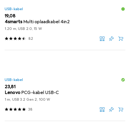
USB-kabel
EUR
19,08
4smarts
Multi oplaadkabel 4in2
1.20 m, USB 2.0, 15 W
82
USB-kabel
EUR
23,81
Lenovo
PCG-kabel USB-C
1 m, USB 3.2 Gen 2, 100 W
38