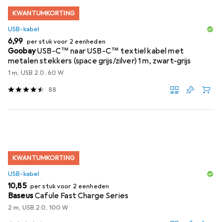
KWANTUMKORTING
USB-kabel
EUR
6,99
per stuk voor 2 eenheden
Goobay
USB-C™ naar USB-C™ textiel kabel met
metalen stekkers (space grijs/zilver) 1 m, zwart-grijs
1 m, USB 2.0, 60 W
88
KWANTUMKORTING
USB-kabel
EUR
10,85
per stuk voor 2 eenheden
Baseus
Cafule Fast Charge Series
2 m, USB 2.0, 100 W