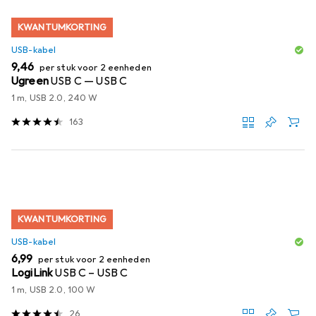
KWANTUMKORTING
USB-kabel
EUR
9,46
per stuk voor 2 eenheden
Ugreen
USB C — USB C
1 m, USB 2.0, 240 W
163
KWANTUMKORTING
USB-kabel
EUR
6,99
per stuk voor 2 eenheden
LogiLink
USB C – USB C
1 m, USB 2.0, 100 W
26