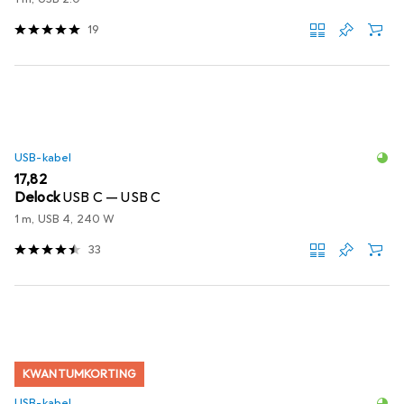
19
USB-kabel
EUR
17,82
Delock
USB C — USB C
1 m, USB 4, 240 W
33
KWANTUMKORTING
USB-kabel