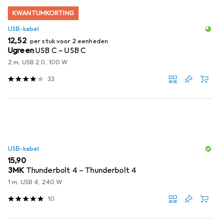
KWANTUMKORTING
USB-kabel
EUR
12,52
per stuk voor 2 eenheden
Ugreen
USB C – USB C
2 m, USB 2.0, 100 W
33
USB-kabel
EUR
15,90
3MK
Thunderbolt 4 – Thunderbolt 4
1 m, USB 4, 240 W
10