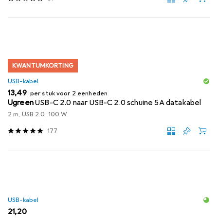
KWANTUMKORTING
USB-kabel
EUR
13,49
per stuk voor 2 eenheden
Ugreen
USB-C 2.0 naar USB-C 2.0 schuine 5A datakabel
2 m, USB 2.0, 100 W
177
USB-kabel
EUR
21,20