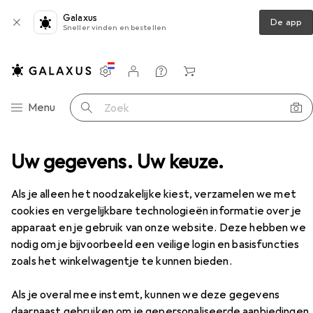
Galaxus
De app
Sneller vinden en bestellen
Instellingen
Klantenaccount
Produktvergelijking
Verlanglijstje
Winkelmandje
Categorie navigatie
Menu
Zoek op
ders
Uw gegevens. Uw keuze.
USB-lader
Ansmann Thuislader HC218PD
Accessoires
Als je alleen het noodzakelijke kiest, verzamelen we met
EUR
18,61
cookies en vergelijkbare technologieën informatie over je
Ansmann
Thuislader HC218PD
apparaat en je gebruik van onze website. Deze hebben we
20 W, 2 ports
nodig om je bijvoorbeeld een veilige login en basisfuncties
zoals het winkelwagentje te kunnen bieden.
Als je overal mee instemt, kunnen we deze gegevens
daarnaast gebruiken om je gepersonaliseerde aanbiedingen