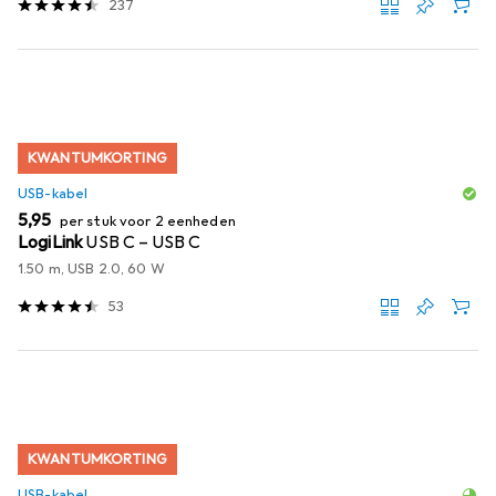
237
KWANTUMKORTING
USB-kabel
EUR
5,95
per stuk voor 2 eenheden
LogiLink
USB C – USB C
1.50 m, USB 2.0, 60 W
53
KWANTUMKORTING
USB-kabel