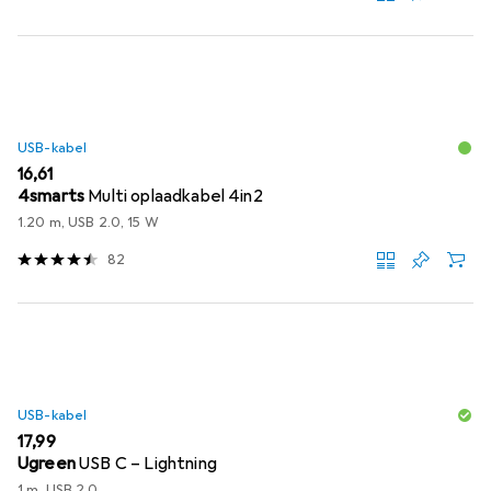
USB-kabel
EUR
16,61
4smarts
Multi oplaadkabel 4in2
1.20 m, USB 2.0, 15 W
82
USB-kabel
EUR
17,99
Ugreen
USB C – Lightning
1 m, USB 2.0