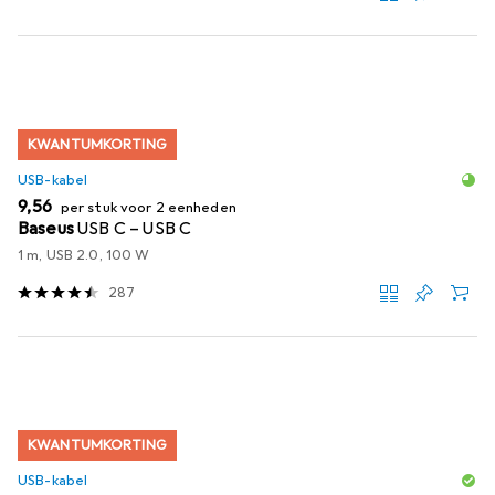
KWANTUMKORTING
USB-kabel
EUR
9,56
per stuk voor 2 eenheden
Baseus
USB C – USB C
1 m, USB 2.0, 100 W
287
KWANTUMKORTING
USB-kabel