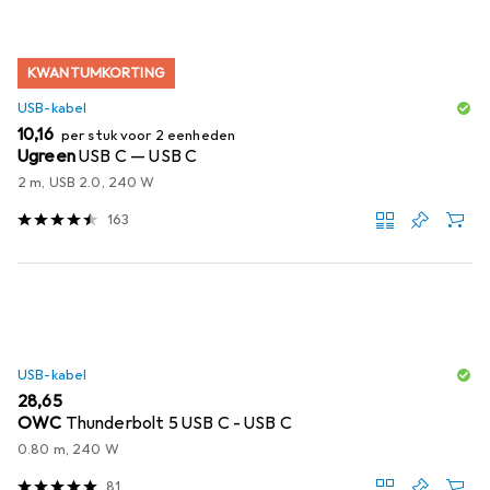
KWANTUMKORTING
USB-kabel
EUR
10,16
per stuk voor 2 eenheden
Ugreen
USB C — USB C
2 m, USB 2.0, 240 W
163
USB-kabel
EUR
28,65
OWC
Thunderbolt 5 USB C - USB C
0.80 m, 240 W
81