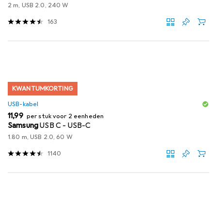
2 m, USB 2.0, 240 W
163
KWANTUMKORTING
USB-kabel
EUR
11,99
per stuk voor 2 eenheden
Samsung
USB C - USB-C
1.80 m, USB 2.0, 60 W
1140