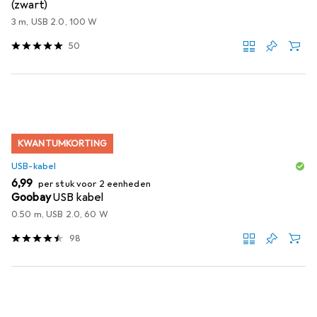
(zwart)
3 m, USB 2.0, 100 W
50
KWANTUMKORTING
USB-kabel
EUR
6,99
per stuk voor 2 eenheden
Goobay
USB kabel
0.50 m, USB 2.0, 60 W
98