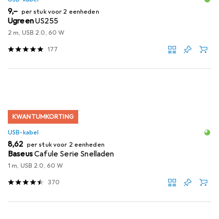
EUR
9,–
per stuk voor 2 eenheden
Ugreen
US255
2 m, USB 2.0, 60 W
177
KWANTUMKORTING
USB-kabel
EUR
8,62
per stuk voor 2 eenheden
Baseus
Cafule Serie Snelladen
1 m, USB 2.0, 60 W
370