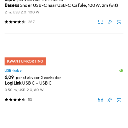
per stuk voor 2 eenheden
Baseus
Snoer USB-C naar USB-C Cafule, 100W, 2m (wit)
2 m, USB 2.0, 100 W
287
KWANTUMKORTING
USB-kabel
EUR
6,09
per stuk voor 2 eenheden
LogiLink
USB C – USB C
0.50 m, USB 2.0, 60 W
53