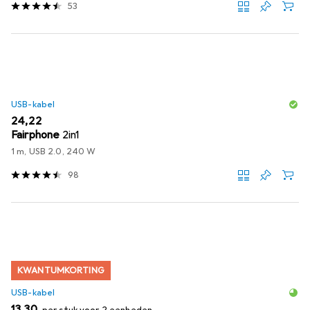
53
USB-kabel
EUR
24,22
Fairphone
2in1
1 m, USB 2.0, 240 W
98
KWANTUMKORTING
USB-kabel
EUR
13,30