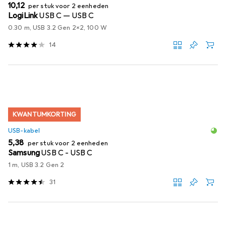
EUR
10,12
per stuk voor 2 eenheden
LogiLink
USB C — USB C
0.30 m, USB 3.2 Gen 2x2, 100 W
14
KWANTUMKORTING
USB-kabel
EUR
5,38
per stuk voor 2 eenheden
Samsung
USB C - USB C
1 m, USB 3.2 Gen 2
31