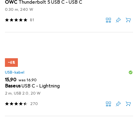
OWC
Thunderbolt 5 USB C - USB C
0.30 m, 240 W
81
−6%
USB-kabel
EUR
EUR
15,90
was
16,90
Baseus
USB C - Lightning
2 m, USB 2.0, 20 W
270