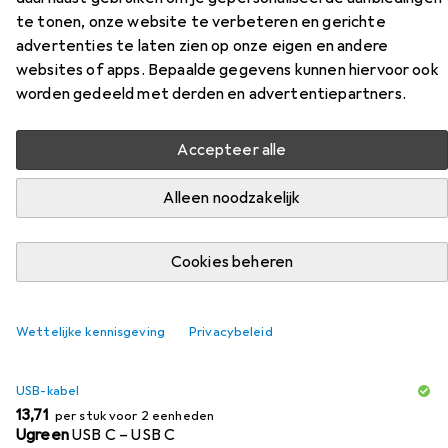
Accessoires voor Ansmann
te tonen, onze website te verbeteren en gerichte
Thuislader HC218PD
advertenties te laten zien op onze eigen en andere
websites of apps. Bepaalde gegevens kunnen hiervoor ook
Vind bijpassende accessoires voor de Ansmann Thuislader
worden gedeeld met derden en advertentiepartners.
HC218PD uit de categorie USB-kabel.
Accepteer alle
Populair
Ansmann
Alleen noodzakelijk
Relevantie
Cookies beheren
Productlijst
Wettelijke kennisgeving
Privacybeleid
KWANTUMKORTING
USB-kabel
EUR
13,71
per stuk voor 2 eenheden
Ugreen
USB C – USB C