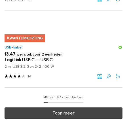
KWANTUMKORTING
USB-kabel
EUR
13,47
per stuk voor 2 eenheden
LogiLink
USB C — USB C
2 m, USB 3.2 Gen 2x2, 100 W
14
48 van 477 producten
Toon meer