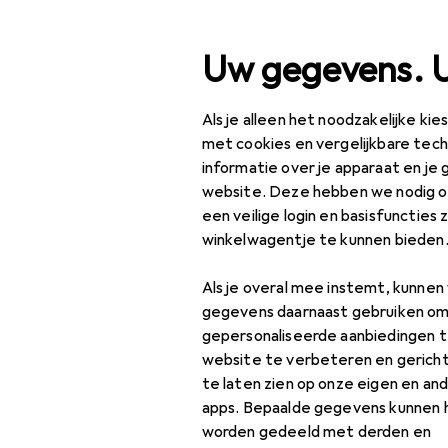
Zoek op
Uw gegevens. 
Als je alleen het noodzakelijke ki
Categorie navigatie
Productassortiment
IT
Productassortiment
met cookies en vergelijkbare tec
informatie over je apparaat en je 
IT + Multimedia
EU
32
website. Deze hebben we nodig om
Ar
een veilige login en basisfuncties 
Netwerk
384
winkelwagentje te kunnen bieden
Accessoires voor
netwerkcamera's
Als je overal mee instemt, kunne
gegevens daarnaast gebruiken om
Accessoires 
Bruggen + Routers
gepersonaliseerde aanbiedingen t
website te verbeteren en gerich
Netwerk
te laten zien op onze eigen en an
Vind passende accessoires
accessoires
apps. Bepaalde gegevens kunnen 
Geheugenkaart.
worden gedeeld met derden en
Netwerkadapter