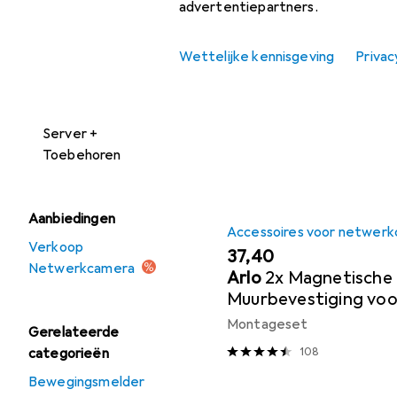
advertentiepartners.
Netwerkcamera
Populair
Accessoire
Wettelijke kennisgeving
Privac
Netwerkkabel
Sorteren op
:
Relevantie
Netwerkopslag
Productlijst
Server +
Toebehoren
Aanbiedingen
Accessoires voor netwerk
Verkoop
EUR
37,40
Netwerkcamera
Arlo
2x Magnetische
Muurbevestiging voor
3
Montageset
Gerelateerde
categorieën
108
Bewegingsmelder