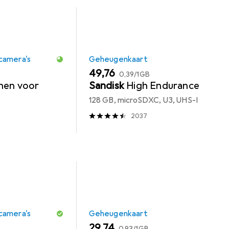
camera's
Geheugenkaart
EUR
EUR
49,76
0,39
/
1GB
nen voor
Sandisk
High Endurance
128 GB, microSDXC, U3, UHS-I
2037
camera's
Geheugenkaart
EUR
EUR
29,74
0,93
/
1GB