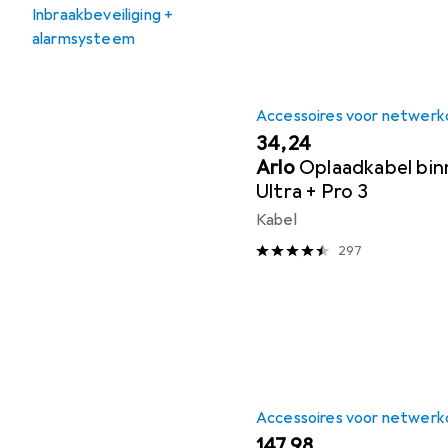
Inbraakbeveiliging +
alarmsysteem
Accessoires voor netwerk
EUR
34,24
Arlo
Oplaadkabel bin
Ultra + Pro 3
Kabel
297
Accessoires voor netwerk
EUR
147,98