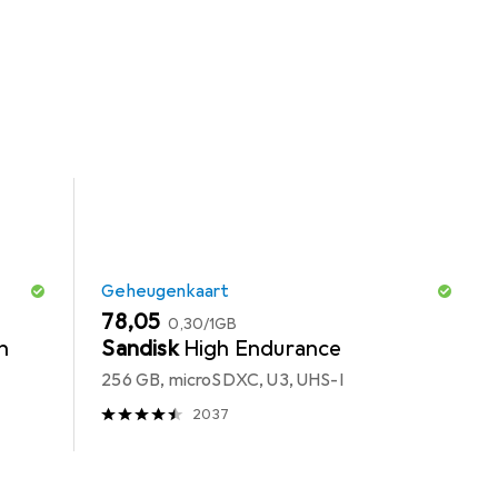
Geheugenkaart
EUR
EUR
78,05
0,30
/
1GB
n
Sandisk
High Endurance
256 GB, microSDXC, U3, UHS-I
2037