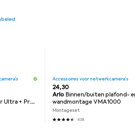
s Voor Netwerkcamera's
Arlo
Geheugenkaart
ybeleid
camera's
Accessoires voor netwerkcamera's
EUR
24,30
Arlo
Binnen/buiten plafond- e
 Ultra + Pro
wandmontage VMA1000
Montageset
438