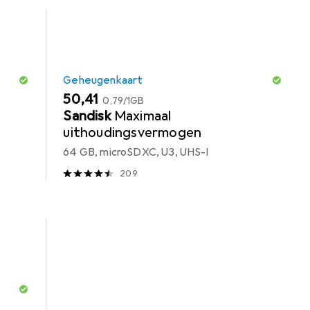
Geheugenkaart
EUR
EUR
50,41
0,79
/
1GB
Sandisk
Maximaal
uithoudingsvermogen
64 GB, microSDXC, U3, UHS-I
209