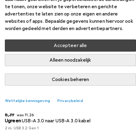
te tonen, onze website te verbeteren en gerichte
Vind passende accessoires voor de Belkin USB-C 4 in 1 uit
advertenties te laten zien op onze eigen en andere
de categorieën USB-kabel, Videokabel en
websites of apps. Bepaalde gegevens kunnen hiervoor ook
Interfacekabel.
worden gedeeld met derden en advertentiepartners.
Populair
USB-Kabel
Videokabel
Interfacekabel
Accepteer alle
Alleen noodzakelijk
Relevantie
Productlijst
Cookies beheren
−25%
Wettelijke kennisgeving
Privacybeleid
USB-kabel
EUR
EUR
8,39
was
11,26
Ugreen
USB-A 3.0 naar USB-A 3.0 kabel
2 m, USB 3.2 Gen 1