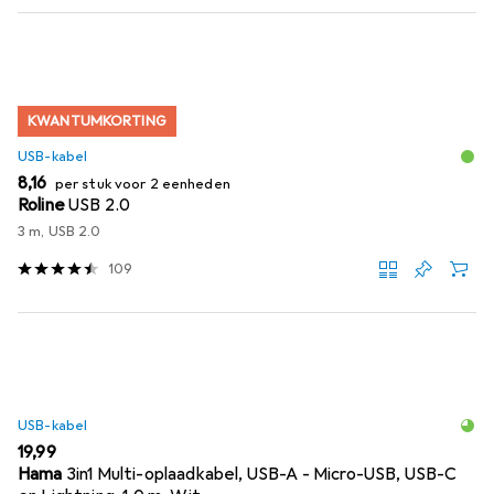
KWANTUMKORTING
USB-kabel
EUR
8,16
per stuk voor 2 eenheden
Roline
USB 2.0
3 m, USB 2.0
109
USB-kabel
EUR
19,99
Hama
3in1 Multi-oplaadkabel, USB-A - Micro-USB, USB-C