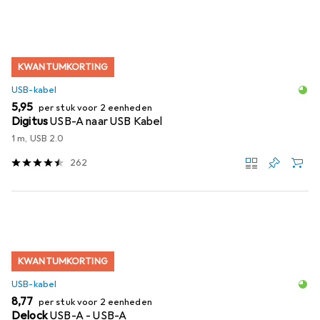
KWANTUMKORTING
USB-kabel
EUR
5,95
per stuk voor 2 eenheden
Digitus
USB-A naar USB Kabel
1 m, USB 2.0
262
KWANTUMKORTING
USB-kabel
EUR
8,77
per stuk voor 2 eenheden
Delock
USB-A - USB-A