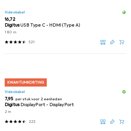
Videokabel
EUR
16,72
Digitus
USB Type C - HDMI (Type A)
1.80 m
521
KWANTUMKORTING
Videokabel
EUR
7,95
per stuk voor 2 eenheden
Digitus
DisplayPort - DisplayPort
2 m
223