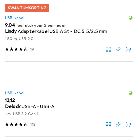
KWANTUMKORTING
USB-kabel
EUR
9,04
per stuk voor 2 eenheden
Lindy
Adapterkabel USB A St - DC 5,5/2,5 mm
1.50 m, USB 2.0
19
USB-kabel
EUR
13,12
Delock
USB-A - USB-A
1 m, USB 3.2 Gen 1
113