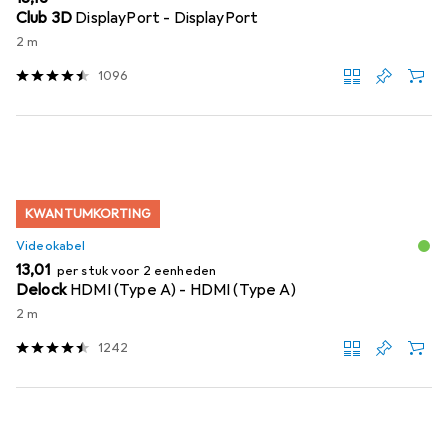
Club 3D
DisplayPort - DisplayPort
2 m
1096
KWANTUMKORTING
Videokabel
EUR
13,01
per stuk voor 2 eenheden
Delock
HDMI (Type A) - HDMI (Type A)
2 m
1242