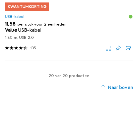
KWANTUMKORTING
USB-kabel
EUR
11,58
per stuk voor 2 eenheden
Value
USB-kabel
1.80 m, USB 2.0
135
20 van 20 producten
Naar boven