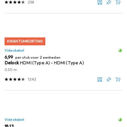
238
KWANTUMKORTING
Videokabel
EUR
6,99
per stuk voor 2 eenheden
Delock
HDMI (Type A) - HDMI (Type A)
0.50 m
1242
Videokabel
EUR
18,13