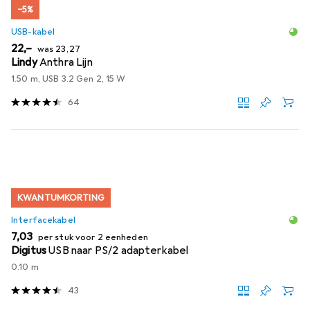
−5%
USB-kabel
EUR
EUR
22,–
was
23,27
Lindy
Anthra Lijn
1.50 m, USB 3.2 Gen 2, 15 W
64
KWANTUMKORTING
Interfacekabel
EUR
7,03
per stuk voor 2 eenheden
Digitus
USB naar PS/2 adapterkabel
0.10 m
43