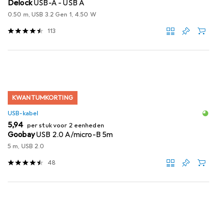
Delock
USB-A - USB A
0.50 m, USB 3.2 Gen 1, 4.50 W
113
KWANTUMKORTING
USB-kabel
EUR
5,94
per stuk voor 2 eenheden
Goobay
USB 2.0 A/micro-B 5m
5 m, USB 2.0
48