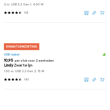
2 m, USB 3.2 Gen 1, 4.50 W
113
KWANTUMKORTING
USB-kabel
EUR
10,95
per stuk voor 2 eenheden
Lindy
Zwarte lijn
1.50 m, USB 3.2 Gen 2, 15 W
141