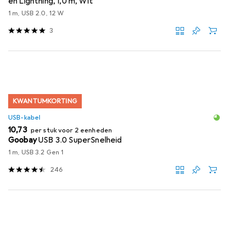
en Lightning, 1,0 m, Wit
1 m, USB 2.0, 12 W
3
KWANTUMKORTING
USB-kabel
EUR
10,73
per stuk voor 2 eenheden
Goobay
USB 3.0 SuperSnelheid
1 m, USB 3.2 Gen 1
246