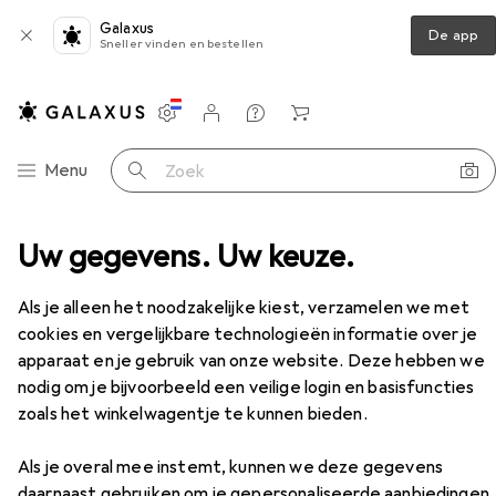
Galaxus
De app
Sneller vinden en bestellen
Instellingen
Klantenaccount
Produktvergelijking
Verlanglijstje
Winkelmandje
Categorie navigatie
Menu
Zoek op
Uw gegevens. Uw keuze.
Docking station + USB-hub
Belkin USB-C 4 in 1
Accessoires
EUR
34,49
Als je alleen het noodzakelijke kiest, verzamelen we met
Belkin
USB-C 4 in 1
cookies en vergelijkbare technologieën informatie over je
USB-C, 4 ports
apparaat en je gebruik van onze website. Deze hebben we
nodig om je bijvoorbeeld een veilige login en basisfuncties
zoals het winkelwagentje te kunnen bieden.
Accessoires voor Belkin USB-C 4
in 1
Als je overal mee instemt, kunnen we deze gegevens
daarnaast gebruiken om je gepersonaliseerde aanbiedingen