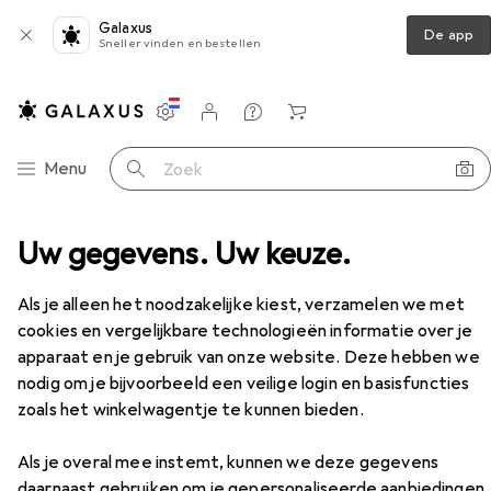
Galaxus
De app
Sneller vinden en bestellen
Instellingen
Klantenaccount
Produktvergelijking
Verlanglijstje
Winkelmandje
Categorie navigatie
Menu
Zoek op
escherming
Uw gegevens. Uw keuze.
Laptoptas
Dicota Eco Multi Basis
Accessoires
Als je alleen het noodzakelijke kiest, verzamelen we met
EUR
26,27
cookies en vergelijkbare technologieën informatie over je
Dicota
Eco Multi Basis
apparaat en je gebruik van onze website. Deze hebben we
14.10"
15.60"
17.30"
nodig om je bijvoorbeeld een veilige login en basisfuncties
zoals het winkelwagentje te kunnen bieden.
Als je overal mee instemt, kunnen we deze gegevens
Accessoires voor Dicota Eco
daarnaast gebruiken om je gepersonaliseerde aanbiedingen