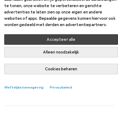
Multi Basis
te tonen, onze website te verbeteren en gerichte
advertenties te laten zien op onze eigen en andere
websites of apps. Bepaalde gegevens kunnen hiervoor ook
Vind passende accessoires voor de Dicota Eco Multi Basis
worden gedeeld met derden en advertentiepartners.
uit de categorieën Presentatoren, Laptoptas en Docking
station + USB-hub.
Accepteer alle
Relevantie
Productlijst
Alleen noodzakelijk
Cookies beheren
Presentatoren
EUR
30,40
Logitech
R500s Grafiet
Wettelijke kennisgeving
Privacybeleid
902