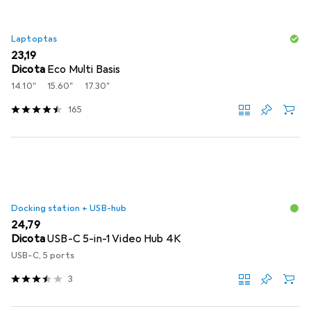
Laptoptas
EUR
23,19
Dicota
Eco Multi Basis
14.10"
15.60"
17.30"
165
Docking station + USB-hub
EUR
24,79
Dicota
USB-C 5-in-1 Video Hub 4K
USB-C, 5 ports
3