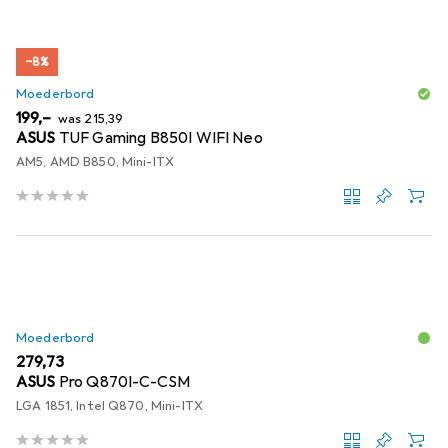
−8%
Moederbord
EUR
EUR
199,–
was
215,39
ASUS
TUF Gaming B850I WIFI Neo
AM5, AMD B850, Mini-ITX
Moederbord
EUR
279,73
ASUS
Pro Q870I-C-CSM
LGA 1851, Intel Q870, Mini-ITX