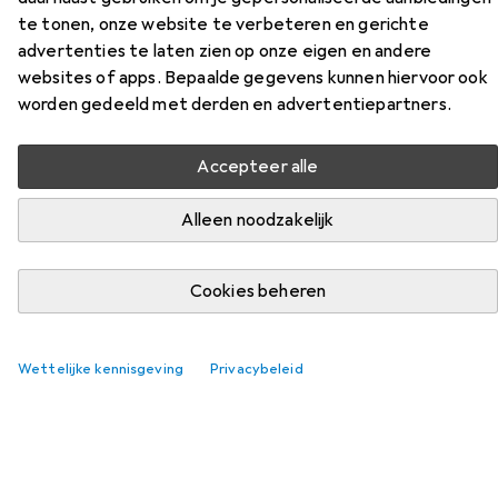
te tonen, onze website te verbeteren en gerichte
advertenties te laten zien op onze eigen en andere
Accessoires voor Genesis IRID
websites of apps. Bepaalde gegevens kunnen hiervoor ook
worden gedeeld met derden en advertentiepartners.
503 ARGB
Accepteer alle
Vind passende accessoires voor de Genesis IRID 503
ARGB uit de categorieën Moederbord en PC-
Alleen noodzakelijk
voedingseenheid.
Cookies beheren
Populair
Moederbord
PC-Voedingseenheid
Relevantie
Wettelijke kennisgeving
Privacybeleid
Productlijst