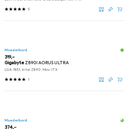
5
Moederbord
EUR
319,–
Gigabyte
Z890I AORUS ULTRA
LGA 1851, Intel Z890, Mini-ITX
1
Moederbord
EUR
374,–