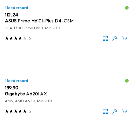
Moederbord
EUR
112,24
ASUS
Prime H610I-Plus D4-CSM
LGA 1700, Intel H610, Mini-ITX
5
Moederbord
EUR
139,90
Gigabyte
A620I AX
AM5, AMD A620, Mini-ITX
2