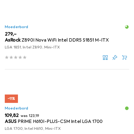
Moederbord
EUR
279,–
AsRock
Z890I Nova WiFi Intel DDR5 S1851 M-ITX
LGA 1851, Intel Z890, Mini-ITX
−11%
Moederbord
EUR
EUR
109,82
was
123,19
ASUS
PRIME H610I-PLUS-CSM Intel LGA 1700
LGA 1700, Intel H610, Mini-ITX