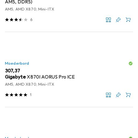
AM5, DDR5)
AM5, AMD X870, Mini-ITX
6
Moederbord
EUR
307,37
Gigabyte
X870I AORUS Pro ICE
AM5, AMD X870, Mini-ITX
1