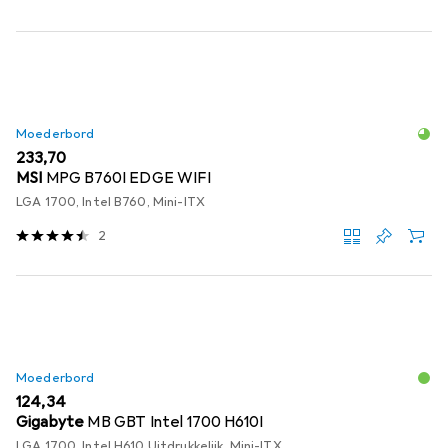
Moederbord
EUR
233,70
MSI
MPG B760I EDGE WIFI
LGA 1700, Intel B760, Mini-ITX
2
Moederbord
EUR
124,34
Gigabyte
MB GBT Intel 1700 H610I
LGA 1700, Intel H610 Uitdrukkelijk, Mini-ITX