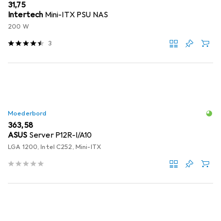
EUR
31,75
Intertech
Mini-ITX PSU NAS
200 W
3
Moederbord
EUR
363,58
ASUS
Server P12R-I/A10
LGA 1200, Intel C252, Mini-ITX