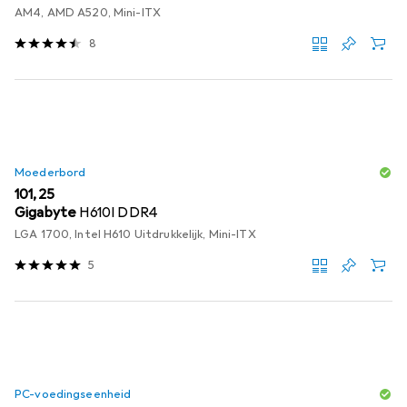
AM4, AMD A520, Mini-ITX
8
Moederbord
EUR
101,25
Gigabyte
H610I DDR4
LGA 1700, Intel H610 Uitdrukkelijk, Mini-ITX
5
PC-voedingseenheid