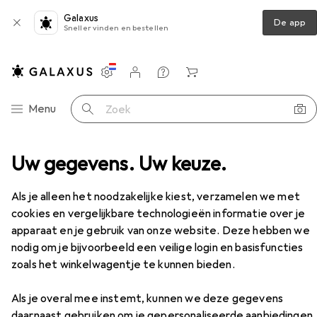
Galaxus
De app
Sneller vinden en bestellen
Instellingen
Klantenaccount
Produktvergelijking
Verlanglijstje
Winkelmandje
Categorie navigatie
Menu
Zoek op
svesting
Uw gegevens. Uw keuze.
PC-behuizing
Genesis IRID 503 ARGB
Accessoires
Als je alleen het noodzakelijke kiest, verzamelen we met
cookies en vergelijkbare technologieën informatie over je
apparaat en je gebruik van onze website. Deze hebben we
EUR
82,64
Genesis
IRID 503 ARGB
nodig om je bijvoorbeeld een veilige login en basisfuncties
Mini-ITX
zoals het winkelwagentje te kunnen bieden.
Als je overal mee instemt, kunnen we deze gegevens
daarnaast gebruiken om je gepersonaliseerde aanbiedingen