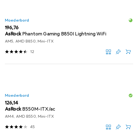
Moederbord
EUR
196,76
AsRock
Phantom Gaming B850I Lightning WiFi
AM5, AMD B850, Mini-ITX
12
Moederbord
EUR
126,14
AsRock
B550M-ITX/ac
AM4, AMD B550, Mini-ITX
45