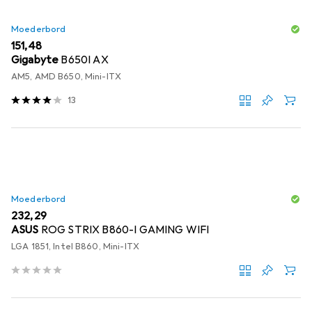
Moederbord
EUR
151,48
Gigabyte
B650I AX
AM5, AMD B650, Mini-ITX
13
Moederbord
EUR
232,29
ASUS
ROG STRIX B860-I GAMING WIFI
LGA 1851, Intel B860, Mini-ITX