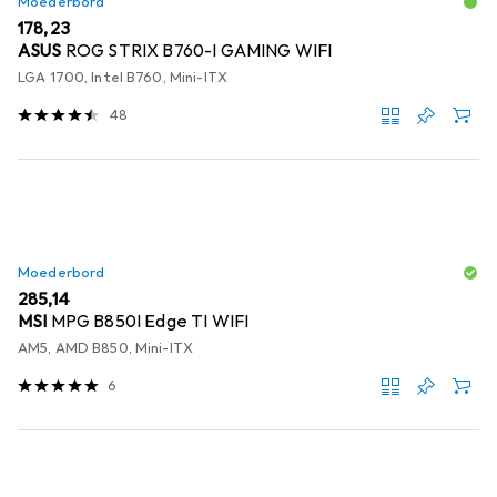
Moederbord
EUR
178,23
ASUS
ROG STRIX B760-I GAMING WIFI
LGA 1700, Intel B760, Mini-ITX
48
Moederbord
EUR
285,14
MSI
MPG B850I Edge TI WIFI
AM5, AMD B850, Mini-ITX
6