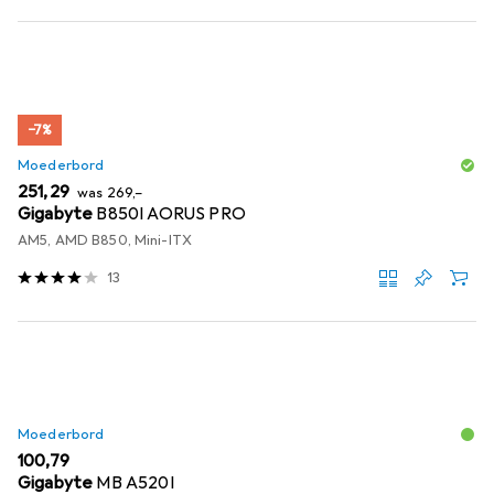
−7%
Moederbord
EUR
EUR
251,29
was
269,–
Gigabyte
B850I AORUS PRO
AM5, AMD B850, Mini-ITX
13
Moederbord
EUR
100,79
Gigabyte
MB A520I