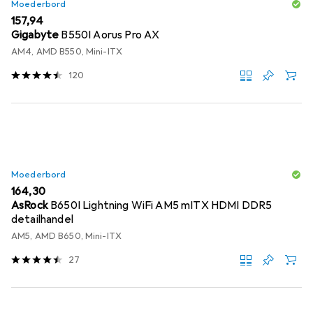
Moederbord
EUR
157,94
Gigabyte
B550I Aorus Pro AX
AM4, AMD B550, Mini-ITX
120
Moederbord
EUR
164,30
AsRock
B650I Lightning WiFi AM5 mITX HDMI DDR5
detailhandel
AM5, AMD B650, Mini-ITX
27