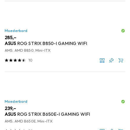
Moederbord
EUR
285,–
ASUS
ROG STRIX B850-I GAMING WIFI
AM5, AMD B850, Mini-ITX
10
Moederbord
EUR
239,–
ASUS
ROG STRIX B650E-I GAMING WIFI
AM5, AMD B650E, Mini-ITX