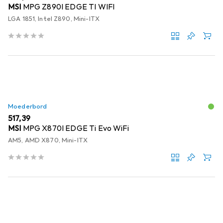
MSI
MPG Z890I EDGE TI WIFI
LGA 1851, Intel Z890, Mini-ITX
Moederbord
EUR
517,39
MSI
MPG X870I EDGE Ti Evo WiFi
AM5, AMD X870, Mini-ITX