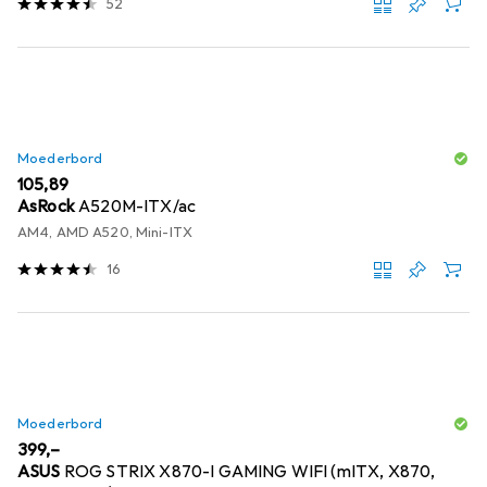
52
Moederbord
EUR
105,89
AsRock
A520M-ITX/ac
AM4, AMD A520, Mini-ITX
16
Moederbord
EUR
399,–
ASUS
ROG STRIX X870-I GAMING WIFI (mITX, X870,