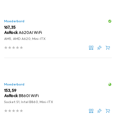
Moederbord
EUR
167,35
AsRock
A620AI WiFi
AM5, AMD A620, Mini-ITX
Moederbord
EUR
153,59
AsRock
B860I WiFi
Socket S1, Intel B860, Mini-ITX