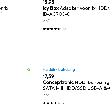
EUR
15,95
r 1x
Icy Box
Adapter voor 1x HDD
31
IB-AC703-C
2.5"
12
Harddisk behuizing
EUR
17,59
Conceptronic
HDD-behuizing 
SATA I-III HDD/SSD USB-A &
2.5"
2