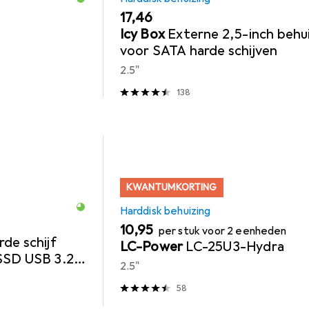
EUR
17,46
Icy Box
Externe 2,5-inch behu
voor SATA harde schijven
2.5"
138
KWANTUMKORTING
Harddisk behuizing
EUR
10,95
per stuk voor 2 eenheden
de schijf
LC-Power
LC-25U3-Hydra
SSD USB 3.2
2.5"
58