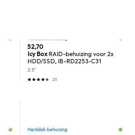
Harddisk behuizing
EUR
52,70
Icy Box
RAID-behuizing voor 2x
HDD/SSD, IB-RD2253-C31
2.5"
20
Harddisk behuizing