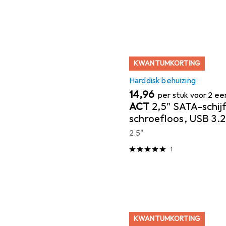
KWANTUMKORTING
Harddisk behuizing
EUR
14,96
per stuk voor 2 e
ACT
2,5" SATA-schij
schroefloos, USB 3.2
2.5"
1
KWANTUMKORTING