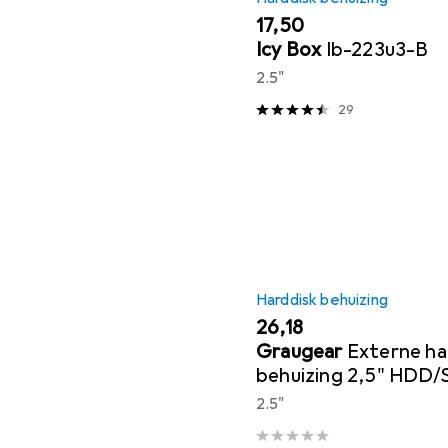
EUR
17,50
Icy Box
Ib-223u3-B
2.5"
29
Harddisk behuizing
EUR
26,18
Graugear
Externe har
behuizing 2,5" HDD/
spat uit elkaar
2.5"