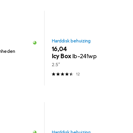
Harddisk behuizing
EUR
16,04
enheden
Icy Box
Ib-241wp
2.5"
12
Harddisk behuizing