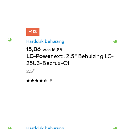
−11%
Harddisk behuizing
EUR
EUR
15,06
was
16,85
LC-Power
ext. 2,5" Behuizing LC-
25U3-Becrux-C1
2.5"
9
Harddisk behuizing