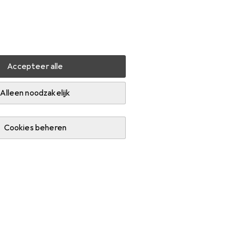
Instellingen
Klantenaccount
Produktvergelijking
Verlanglijstje
Winkelmandje
Inloggen
Accepteer alle
 P19947-H21
Accessoires
Alleen noodzakelijk
Cookies beheren
.