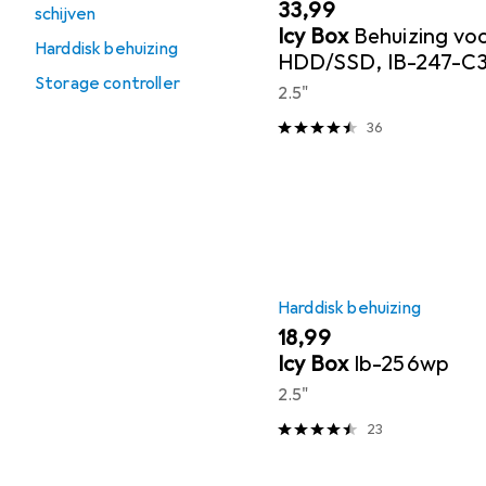
EUR
33,99
schijven
Icy Box
Behuizing voo
Harddisk behuizing
HDD/SSD, IB-247-C
Storage controller
2.5"
36
Harddisk behuizing
EUR
18,99
Icy Box
Ib-256wp
2.5"
23