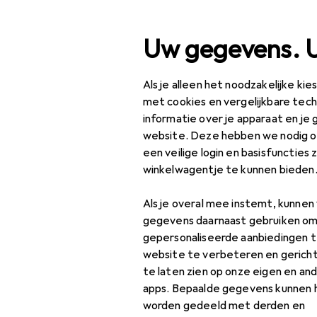
Zoek op
Uw gegevens. 
Als je alleen het noodzakelijke ki
Categorie navigatie
Productassortiment
IT
Productassortiment
met cookies en vergelijkbare tec
informatie over je apparaat en je 
EU
87
IT + Multimedia
website. Deze hebben we nodig om
HP
een veilige login en basisfuncties 
PC-onderdelen
480
winkelwagentje te kunnen bieden
Geheugen
Als je overal mee instemt, kunne
Accessoires
Accessoires
gegevens daarnaast gebruiken om
geheugen
gepersonaliseerde aanbiedingen t
website te verbeteren en gerich
Externe harde schijf
Vind bijpassende accessoir
te laten zien op onze eigen en an
apps. Bepaalde gegevens kunnen 
Sorteren op
:
Relevantie
Externe SSD
worden gedeeld met derden en
Productlijst