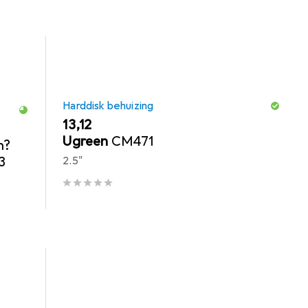
Harddisk behuizing
EUR
13,12
Ugreen
CM471
h?
3
2.5"