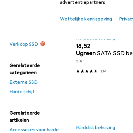
Harde schijf
advertentiepartners.
SSD
Wettelijke kennisgeving
Privac
Aanbiedingen
Harddisk behuizing
Verkoop SSD
EUR
18,52
Ugreen
SATA SSD be
2.5"
Gerelateerde
134
categorieën
Externe SSD
Harde schijf
Gerelateerde
artikelen
Harddisk behuizing
Accessoires voor harde