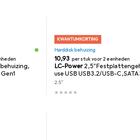
KWANTUMKORTING
Harddisk behuizing
EUR
10,93
enheden
per stuk voor 2 eenheden
fbehuizing,
LC-Power
2,5"Festplattenge
 Gen1
use USB USB3.2/USB-C,SATA
2.5"