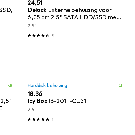
EUR
24,51
/SSD,
Delock
Externe behuizing voor
6,35 cm 2,5" SATA HDD/SSD met
SuperSpeed USB 10 Gbps USB 3.1
2.5"
Gen 2
9
Harddisk behuizing
EUR
18,36
2,5"
Icy Box
IB-201T-CU31
-C
2.5"
1