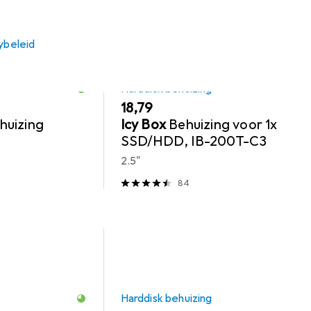
ybeleid
Harddisk behuizing
EUR
18,79
huizing
Icy Box
Behuizing voor 1x
SSD/HDD, IB-200T-C3
2.5"
84
Harddisk behuizing