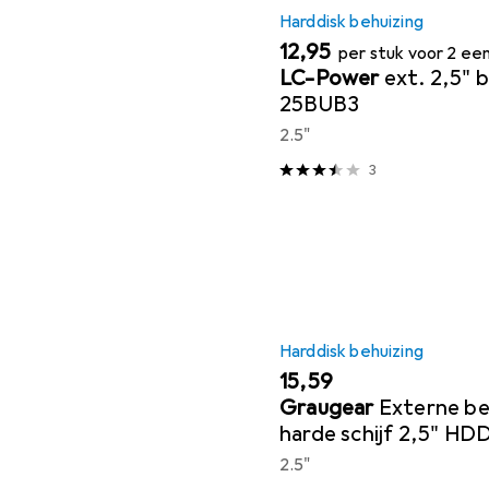
Harddisk behuizing
EUR
12,95
per stuk voor 2 e
LC-Power
ext. 2,5" 
25BUB3
2.5"
3
Harddisk behuizing
EUR
15,59
Graugear
Externe be
harde schijf 2,5" HD
2.5"