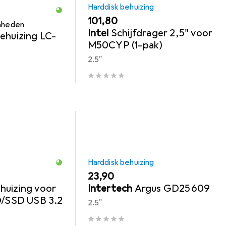
Harddisk behuizing
EUR
101,80
enheden
Intel
Schijfdrager 2,5" voor
behuizing LC-
M50CYP (1-pak)
2.5"
Harddisk behuizing
EUR
23,90
huizing voor
Intertech
Argus GD25609
D/SSD USB 3.2
2.5"