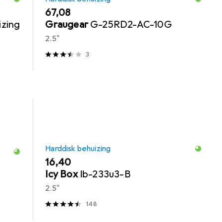
EUR
67,08
izing
Graugear
G-25RD2-AC-10G
2.5"
3
Harddisk behuizing
EUR
16,40
Icy Box
Ib-233u3-B
2.5"
148