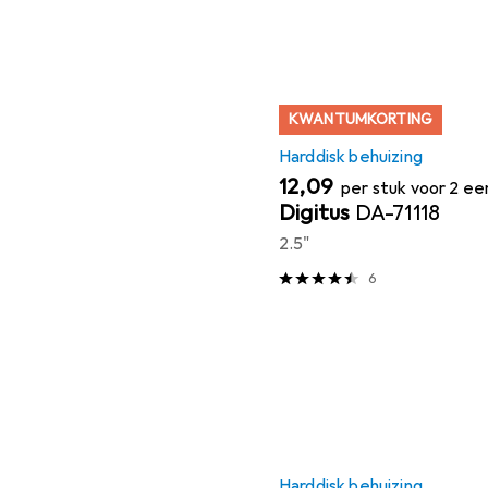
KWANTUMKORTING
Harddisk behuizing
EUR
12,09
per stuk voor 2 e
Digitus
DA-71118
2.5"
6
Harddisk behuizing