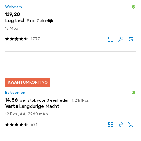
Webcam
EUR
139,20
Logitech
Brio Zakelijk
13 Mpx
1777
KWANTUMKORTING
Batterijen
EUR
EUR
14,56
per stuk voor 3 eenheden
1,21
/
1Pcs.
Varta
Langdurige Macht
12 Pcs., AA, 2960 mAh
671