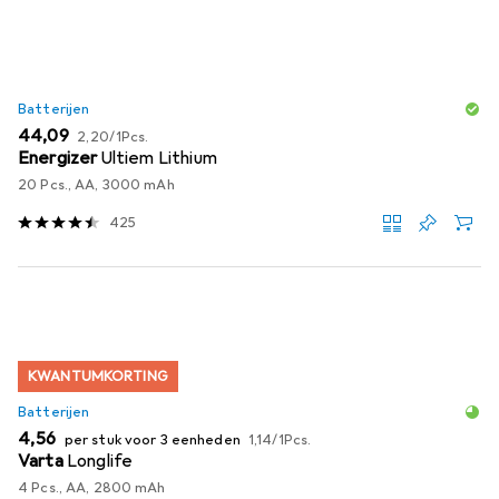
Batterijen
EUR
EUR
44,09
2,20
/
1Pcs.
Energizer
Ultiem Lithium
20 Pcs., AA, 3000 mAh
425
KWANTUMKORTING
Batterijen
EUR
EUR
4,56
per stuk voor 3 eenheden
1,14
/
1Pcs.
Varta
Longlife
4 Pcs., AA, 2800 mAh