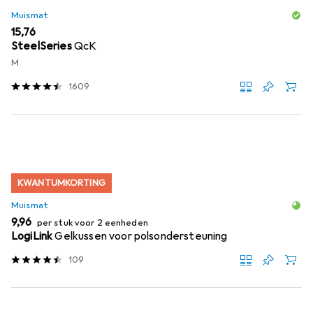
Muismat
EUR
15,76
SteelSeries
QcK
M
1609
KWANTUMKORTING
Muismat
EUR
9,96
per stuk voor 2 eenheden
LogiLink
Gelkussen voor polsondersteuning
109