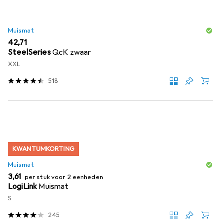
Muismat
EUR
42,71
SteelSeries
QcK zwaar
XXL
518
KWANTUMKORTING
Muismat
EUR
3,61
per stuk voor 2 eenheden
LogiLink
Muismat
S
245