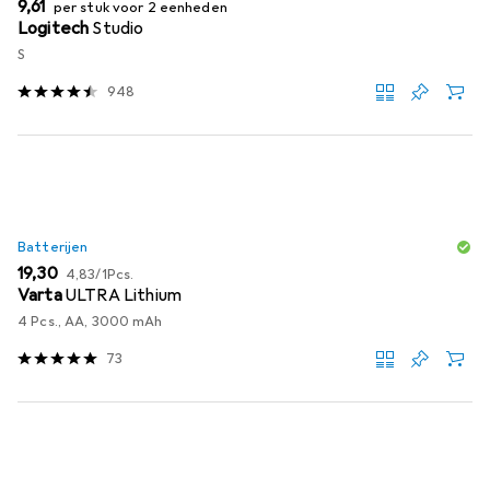
EUR
9,61
per stuk voor 2 eenheden
Logitech
Studio
S
948
Batterijen
EUR
EUR
19,30
4,83
/
1Pcs.
Varta
ULTRA Lithium
4 Pcs., AA, 3000 mAh
73