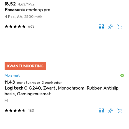
EUR
EUR
18,52
4,63
/
1Pcs.
Panasonic
eneloop pro
4 Pcs., AA, 2500 mAh
663
KWANTUMKORTING
Muismat
EUR
11,43
per stuk voor 2 eenheden
Logitech
G G240, Zwart, Monochroom, Rubber, Antislip
basis, Gaming muismat
M
183