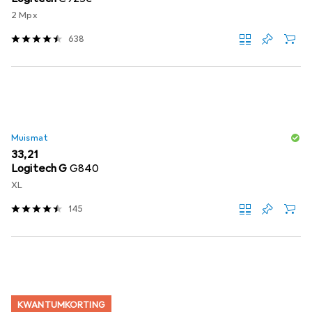
2 Mpx
638
Muismat
EUR
33,21
Logitech G
G840
XL
145
KWANTUMKORTING