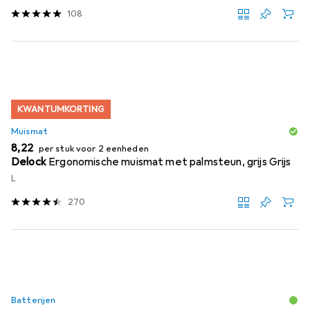
108
KWANTUMKORTING
Muismat
EUR
8,22
per stuk voor 2 eenheden
Delock
Ergonomische muismat met palmsteun, grijs Grijs
L
270
Batterijen