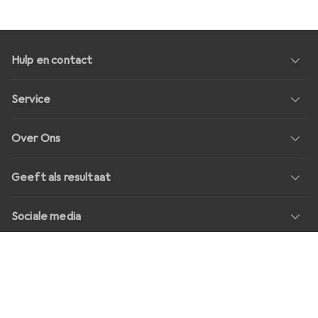
Hulp en contact
Service
Over Ons
Geeft als resultaat
Sociale media
Banen
Prijzen
Alle prijzen in EUR incl. BTW, plus
transportkosten
voor