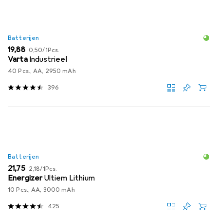
Batterijen
EUR
EUR
19,88
0,50
/
1Pcs.
Varta
Industrieel
40 Pcs., AA, 2950 mAh
396
Batterijen
EUR
EUR
21,75
2,18
/
1Pcs.
Energizer
Ultiem Lithium
10 Pcs., AA, 3000 mAh
425