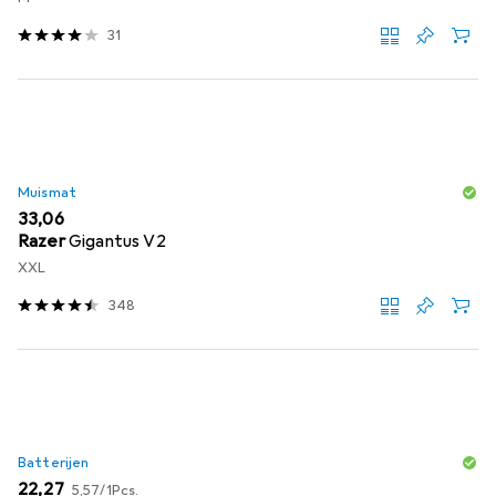
31
Muismat
EUR
33,06
Razer
Gigantus V2
XXL
348
Batterijen
EUR
EUR
22,27
5,57
/
1Pcs.