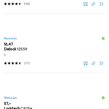
948
Muismat
EUR
16,47
Delock
12559
S
270
Webcam
EUR
57,–
Logitech
C925e