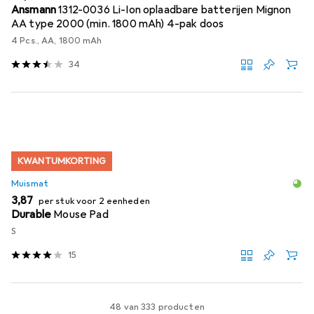
Ansmann
1312-0036 Li-Ion oplaadbare batterijen Mignon
AA type 2000 (min. 1800 mAh) 4-pak doos
4 Pcs., AA, 1800 mAh
34
KWANTUMKORTING
Muismat
EUR
3,87
per stuk voor 2 eenheden
Durable
Mouse Pad
S
15
48 van 333 producten