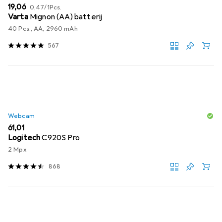
EUR
EUR
19,06
0,47
/
1Pcs.
Varta
Mignon (AA) batterij
40 Pcs., AA, 2960 mAh
567
Webcam
EUR
61,01
Logitech
C920S Pro
2 Mpx
868