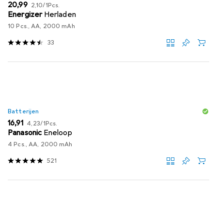
EUR
EUR
20,99
2,10
/
1Pcs.
Energizer
Herladen
10 Pcs., AA, 2000 mAh
33
Batterijen
EUR
EUR
16,91
4,23
/
1Pcs.
Panasonic
Eneloop
4 Pcs., AA, 2000 mAh
521