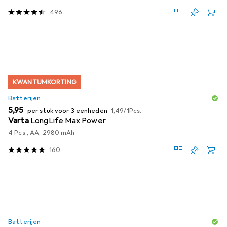
496
KWANTUMKORTING
Batterijen
EUR
EUR
5,95
per stuk voor 3 eenheden
1,49
/
1Pcs.
Varta
LongLife Max Power
4 Pcs., AA, 2980 mAh
160
Batterijen