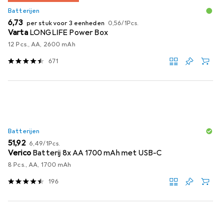
Batterijen
EUR
EUR
6,73
per stuk voor 3 eenheden
0,56
/
1Pcs.
Varta
LONGLIFE Power Box
12 Pcs., AA, 2600 mAh
671
Batterijen
EUR
EUR
51,92
6,49
/
1Pcs.
Verico
Batterij 8x AA 1700 mAh met USB-C
8 Pcs., AA, 1700 mAh
196