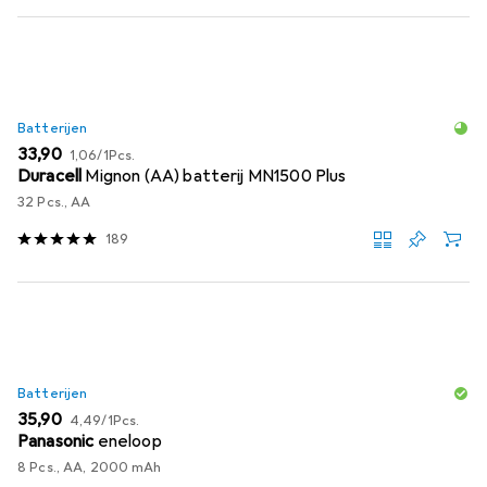
Batterijen
EUR
EUR
33,90
1,06
/
1Pcs.
Duracell
Mignon (AA) batterij MN1500 Plus
32 Pcs., AA
189
Batterijen
EUR
EUR
35,90
4,49
/
1Pcs.
Panasonic
eneloop
8 Pcs., AA, 2000 mAh