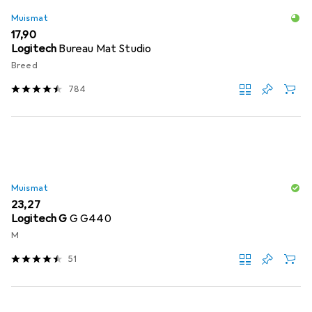
Muismat
EUR
17,90
Logitech
Bureau Mat Studio
Breed
784
Muismat
EUR
23,27
Logitech G
G G440
M
51