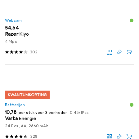
Webcam
EUR
54,64
Razer
Kiyo
4 Mpx
302
KWANTUMKORTING
Batterijen
EUR
EUR
10,78
per stuk voor 3 eenheden
0,45
/
1Pcs.
Varta
Energie
24 Pcs., AA, 2660 mAh
328