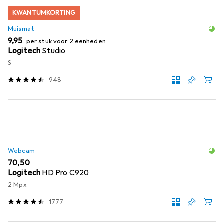
KWANTUMKORTING
Muismat
EUR
9,95
per stuk voor 2 eenheden
Logitech
Studio
S
948
Webcam
EUR
70,50
Logitech
HD Pro C920
2 Mpx
1777