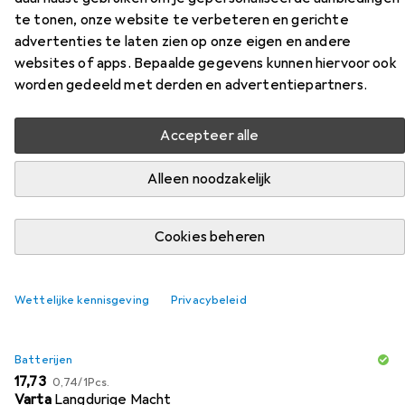
te tonen, onze website te verbeteren en gerichte
Accessoires voor MadCatz R.A.T.
advertenties te laten zien op onze eigen en andere
DWS
websites of apps. Bepaalde gegevens kunnen hiervoor ook
worden gedeeld met derden en advertentiepartners.
Vind passende accessoires voor de MadCatz R.A.T. DWS
uit de categorieën Batterijen, Webcam en Muismat.
Accepteer alle
Alleen noodzakelijk
Populair
Batterijen
Webcam
Muismat
Cookies beheren
Relevantie
Productlijst
Wettelijke kennisgeving
Privacybeleid
Batterijen
EUR
EUR
17,73
0,74
/
1Pcs.
Varta
Langdurige Macht