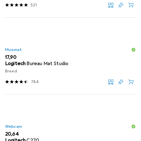
521
Muismat
EUR
17,90
Logitech
Bureau Mat Studio
Breed
784
Webcam
EUR
20,64
Logitech
C270