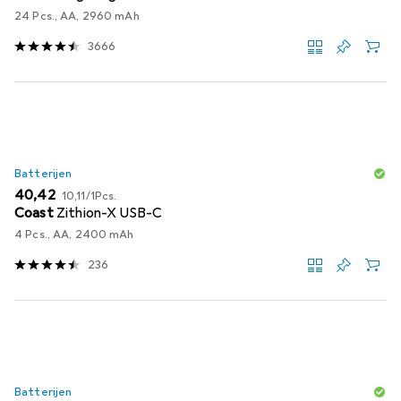
24 Pcs., AA, 2960 mAh
3666
Batterijen
EUR
EUR
40,42
10,11
/
1Pcs.
Coast
Zithion-X USB-C
4 Pcs., AA, 2400 mAh
236
Batterijen