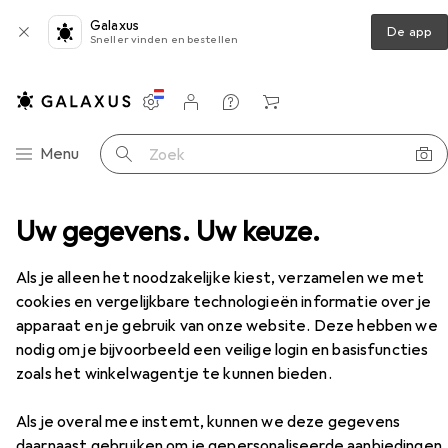
Galaxus
De app
Sneller vinden en bestellen
Instellingen
Klantenaccount
Produktvergelijking
Verlanglijstje
Winkelmandje
Categorie navigatie
Menu
Zoek op
senborden + Muizen
Uw gegevens. Uw keuze.
Muis
MadCatz R.A.T. DWS
Accessoires
Als je alleen het noodzakelijke kiest, verzamelen we met
cookies en vergelijkbare technologieën informatie over je
EUR
129,–
apparaat en je gebruik van onze website. Deze hebben we
MadCatz
R.A.T. DWS
nodig om je bijvoorbeeld een veilige login en basisfuncties
Draadloze
zoals het winkelwagentje te kunnen bieden.
Als je overal mee instemt, kunnen we deze gegevens
daarnaast gebruiken om je gepersonaliseerde aanbiedingen