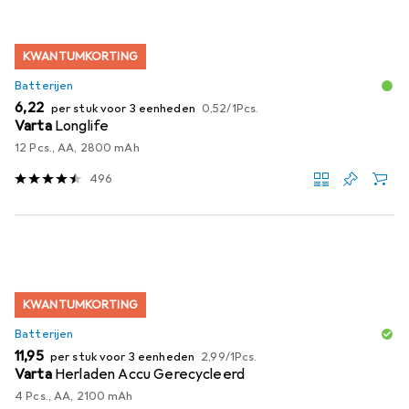
KWANTUMKORTING
Batterijen
EUR
EUR
6,22
per stuk voor 3 eenheden
0,52
/
1Pcs.
Varta
Longlife
12 Pcs., AA, 2800 mAh
496
KWANTUMKORTING
Batterijen
EUR
EUR
11,95
per stuk voor 3 eenheden
2,99
/
1Pcs.
Varta
Herladen Accu Gerecycleerd
4 Pcs., AA, 2100 mAh