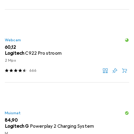
Webcam
EUR
60,12
Logitech
C922 Pro stroom
2 Mpx
666
Muismat
EUR
84,90
Logitech G
Powerplay 2 Charging System
M