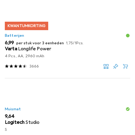
KWANTUMKORTING
Batterijen
EUR
EUR
6,99
per stuk voor 3 eenheden
1,75
/
1Pcs.
Varta
Longlife Power
4 Pcs., AA, 2960 mAh
3666
Muismat
EUR
9,64
Logitech
Studio
S