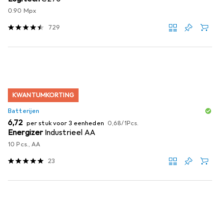
0.90 Mpx
729
KWANTUMKORTING
Batterijen
EUR
EUR
6,72
per stuk voor 3 eenheden
0,68
/
1Pcs.
Energizer
Industrieel AA
10 Pcs., AA
23