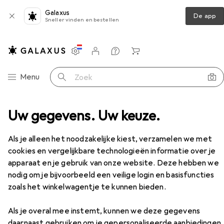
Galaxus
De app
Sneller vinden en bestellen
Instellingen
Klantenaccount
Produktvergelijking
Verlanglijstje
Winkelmandje
Categorie navigatie
Menu
Zoek op
oires voor netwerkcamera's
Uw gegevens. Uw keuze.
Mobotix Accessoires
Accessoires
Als je alleen het noodzakelijke kiest, verzamelen we met
EUR
139,–
cookies en vergelijkbare technologieën informatie over je
Mobotix
Accessoires
apparaat en je gebruik van onze website. Deze hebben we
nodig om je bijvoorbeeld een veilige login en basisfuncties
zoals het winkelwagentje te kunnen bieden.
Als je overal mee instemt, kunnen we deze gegevens
Accessoires voor Mobotix
daarnaast gebruiken om je gepersonaliseerde aanbiedingen