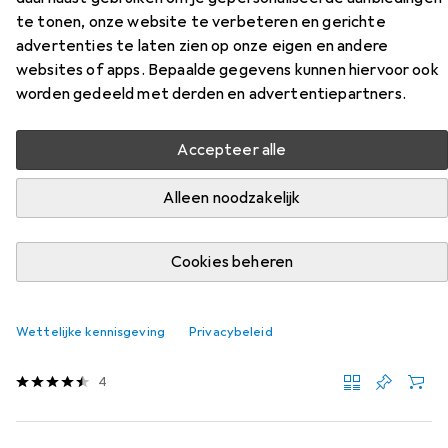
Accessoires
te tonen, onze website te verbeteren en gerichte
advertenties te laten zien op onze eigen en andere
Vind bijpassende accessoires voor de Mobotix
websites of apps. Bepaalde gegevens kunnen hiervoor ook
Accessoires uit de categorie Accessoires voor
worden gedeeld met derden en advertentiepartners.
netwerkcamera's.
Relevantie
Accepteer alle
Productlijst
Alleen noodzakelijk
Cookies beheren
KWANTUMKORTING
Accessoires voor netwerkcamera's
EUR
13,90
per stuk voor 2 eenheden
Wettelijke kennisgeving
Privacybeleid
Mobotix
LAN-kabel
4