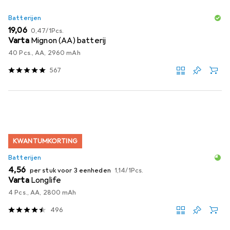
Batterijen
EUR
EUR
19,06
0,47
/
1Pcs.
Varta
Mignon (AA) batterij
40 Pcs., AA, 2960 mAh
567
KWANTUMKORTING
Batterijen
EUR
EUR
4,56
per stuk voor 3 eenheden
1,14
/
1Pcs.
Varta
Longlife
4 Pcs., AA, 2800 mAh
496