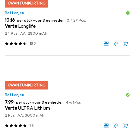
KWANTUMKORTING
Batterijen
EUR
EUR
10,16
per stuk voor 3 eenheden
0,42
/
1Pcs.
Varta
Longlife
24 Pcs., AA, 2800 mAh
189
KWANTUMKORTING
Batterijen
EUR
EUR
7,99
per stuk voor 3 eenheden
4,–
/
1Pcs.
Varta
ULTRA Lithium
2 Pcs., AA, 3000 mAh
73