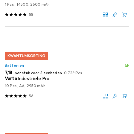
1 Pcs., 14500, 2600 mAh
55
KWANTUMKORTING
Batterijen
EUR
EUR
7,18
per stuk voor 3 eenheden
0,72
/
1Pcs.
Varta
Industriële Pro
10 Pcs., AA, 2950 mAh
56