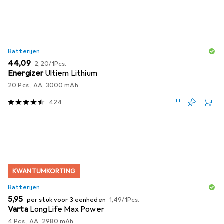
Batterijen
EUR
EUR
44,09
2,20
/
1Pcs.
Energizer
Ultiem Lithium
20 Pcs., AA, 3000 mAh
424
KWANTUMKORTING
Batterijen
EUR
EUR
5,95
per stuk voor 3 eenheden
1,49
/
1Pcs.
Varta
LongLife Max Power
4 Pcs., AA, 2980 mAh