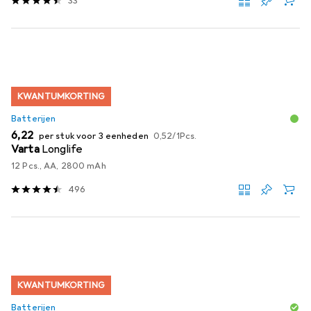
33
KWANTUMKORTING
Batterijen
EUR
EUR
6,22
per stuk voor 3 eenheden
0,52
/
1Pcs.
Varta
Longlife
12 Pcs., AA, 2800 mAh
496
KWANTUMKORTING
Batterijen