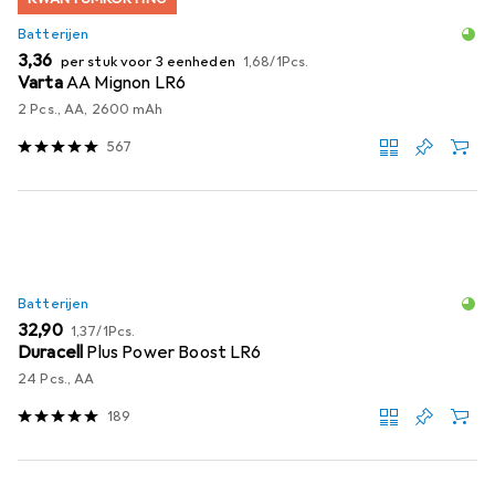
Batterijen
EUR
EUR
3,36
per stuk voor 3 eenheden
1,68
/
1Pcs.
Varta
AA Mignon LR6
2 Pcs., AA, 2600 mAh
567
Batterijen
EUR
EUR
32,90
1,37
/
1Pcs.
Duracell
Plus Power Boost LR6
24 Pcs., AA
189