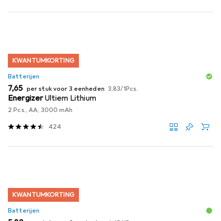
KWANTUMKORTING
Batterijen
EUR
EUR
7,65
per stuk voor 3 eenheden
3,83
/
1Pcs.
Energizer
Ultiem Lithium
2 Pcs., AA, 3000 mAh
424
KWANTUMKORTING
Batterijen
EUR