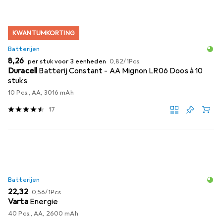
KWANTUMKORTING
Batterijen
EUR
EUR
8,26
per stuk voor 3 eenheden
0,82
/
1Pcs.
Duracell
Batterij Constant - AA Mignon LR06 Doos à 10
stuks
10 Pcs., AA, 3016 mAh
17
Batterijen
EUR
EUR
22,32
0,56
/
1Pcs.
Varta
Energie
40 Pcs., AA, 2600 mAh