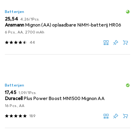
Batterijen
EUR
EUR
25,54
4,26
/
1Pcs.
Ansmann
Mignon (AA) oplaadbare NiMH-batterij HR06
6 Pcs., AA, 2700 mAh
44
Batterijen
EUR
EUR
17,45
1,09
/
1Pcs.
Duracell
Plus Power Boost MN1500 Mignon AA
16 Pcs., AA
189