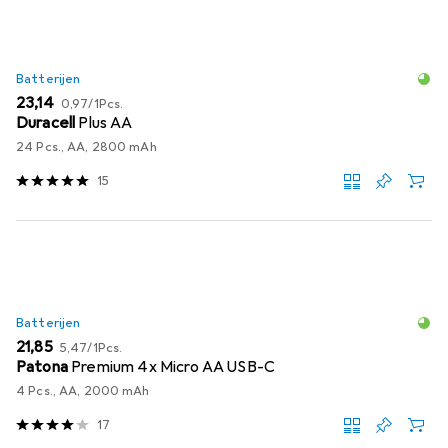
Batterijen
EUR
EUR
23,14
0,97
/
1Pcs.
Duracell
Plus AA
24 Pcs., AA, 2800 mAh
15
Batterijen
EUR
EUR
21,85
5,47
/
1Pcs.
Patona
Premium 4x Micro AA USB-C
4 Pcs., AA, 2000 mAh
17