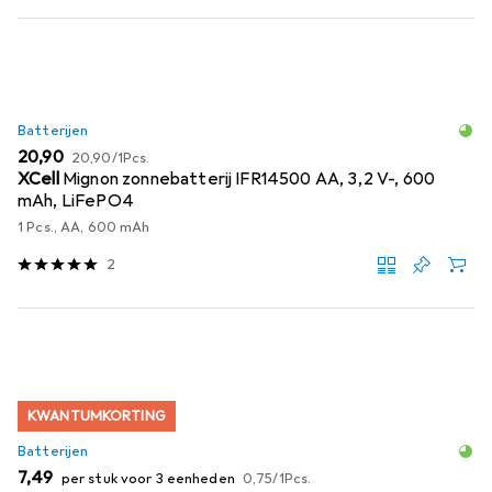
Batterijen
EUR
EUR
20,90
20,90
/
1Pcs.
XCell
Mignon zonnebatterij IFR14500 AA, 3,2 V-, 600
mAh, LiFePO4
1 Pcs., AA, 600 mAh
2
KWANTUMKORTING
Batterijen
EUR
EUR
7,49
per stuk voor 3 eenheden
0,75
/
1Pcs.