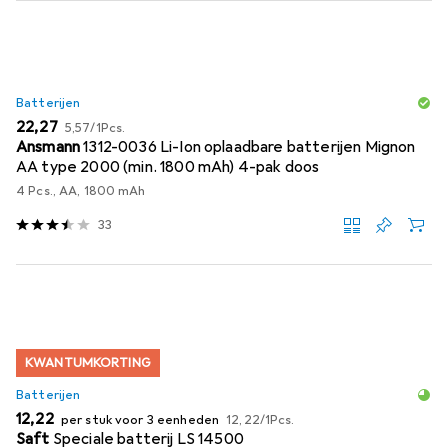
Batterijen
EUR
EUR
22,27
5,57
/
1Pcs.
Ansmann
1312-0036 Li-Ion oplaadbare batterijen Mignon
AA type 2000 (min. 1800 mAh) 4-pak doos
4 Pcs., AA, 1800 mAh
33
KWANTUMKORTING
Batterijen
EUR
EUR
12,22
per stuk voor 3 eenheden
12,22
/
1Pcs.
Saft
Speciale batterij LS 14500