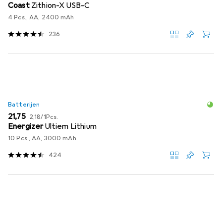
Coast
Zithion-X USB-C
4 Pcs., AA, 2400 mAh
236
Batterijen
EUR
EUR
21,75
2,18
/
1Pcs.
Energizer
Ultiem Lithium
10 Pcs., AA, 3000 mAh
424