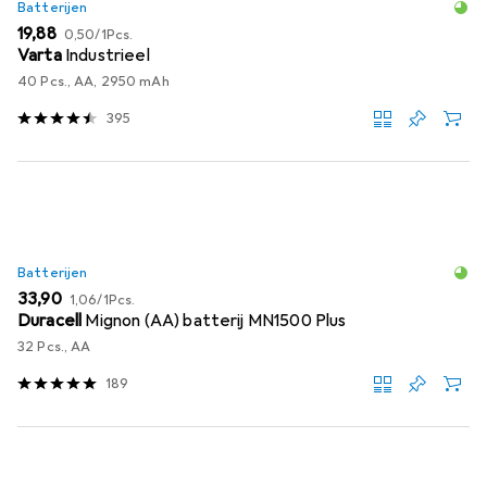
Batterijen
EUR
EUR
19,88
0,50
/
1Pcs.
Varta
Industrieel
40 Pcs., AA, 2950 mAh
395
Batterijen
EUR
EUR
33,90
1,06
/
1Pcs.
Duracell
Mignon (AA) batterij MN1500 Plus
32 Pcs., AA
189