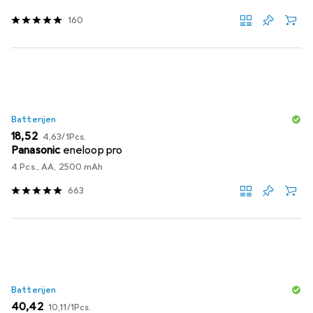
160
Batterijen
EUR
EUR
18,52
4,63
/
1Pcs.
Panasonic
eneloop pro
4 Pcs., AA, 2500 mAh
663
Batterijen
EUR
EUR
40,42
10,11
/
1Pcs.