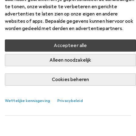
DBW
te tonen, onze website te verbeteren en gerichte
advertenties te laten zien op onze eigen en andere
Vind bijpassende accessoires voor de Muse M-109 DBW
websites of apps. Bepaalde gegevens kunnen hiervoor ook
uit de categorie Batterijen.
worden gedeeld met derden en advertentiepartners.
Relevantie
Productlijst
Accepteer alle
Alleen noodzakelijk
Batterijen
EUR
Cookies beheren
EUR
17,73
0,74
/
1Pcs.
Varta
Langdurige Macht
24 Pcs., AA, 2960 mAh
Wettelijke kennisgeving
Privacybeleid
3666