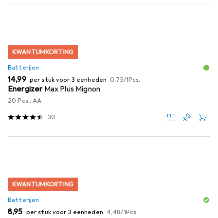
KWANTUMKORTING
Batterijen
EUR
EUR
14,99
per stuk voor 3 eenheden
0,75
/
1Pcs.
Energizer
Max Plus Mignon
20 Pcs., AA
30
KWANTUMKORTING
Batterijen
EUR
EUR
8,95
per stuk voor 3 eenheden
4,48
/
1Pcs.