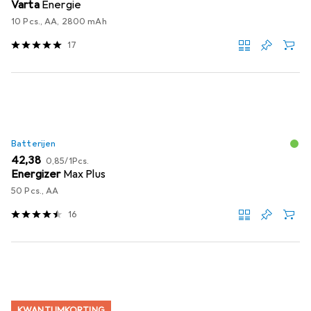
Varta
Energie
10 Pcs., AA, 2800 mAh
17
Batterijen
EUR
EUR
42,38
0,85
/
1Pcs.
Energizer
Max Plus
50 Pcs., AA
16
KWANTUMKORTING