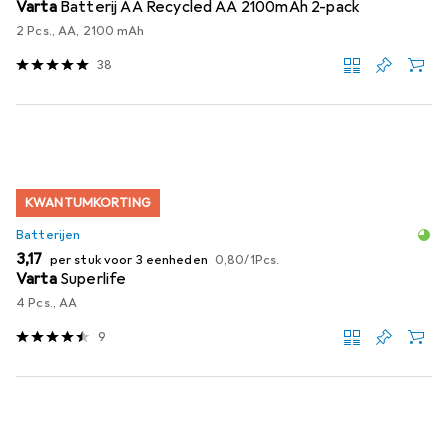
Varta
Batterij AA Recycled AA 2100mAh 2-pack
2 Pcs., AA, 2100 mAh
38
KWANTUMKORTING
Batterijen
EUR
EUR
3,17
per stuk voor 3 eenheden
0,80
/
1Pcs.
Varta
Superlife
4 Pcs., AA
9