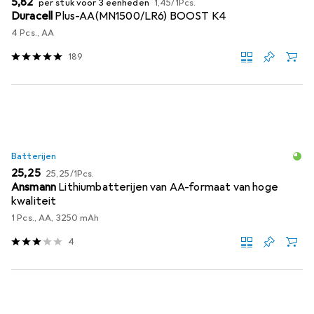
EUR
5,82
per stuk voor 3 eenheden
1,45
/
1Pcs.
Duracell
Plus-AA(MN1500/LR6) BOOST K4
4 Pcs., AA
189
Batterijen
EUR
EUR
25,25
25,25
/
1Pcs.
Ansmann
Lithiumbatterijen van AA-formaat van hoge
kwaliteit
1 Pcs., AA, 3250 mAh
4