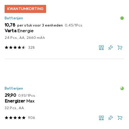
KWANTUMKORTING
Batterijen
EUR
EUR
10,78
per stuk voor 3 eenheden
0,45
/
1Pcs.
Varta
Energie
24 Pcs., AA, 2660 mAh
328
Batterijen
EUR
EUR
29,90
0,93
/
1Pcs.
Energizer
Max
32 Pcs., AA
906