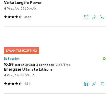
Varta
Longlife Power
4 Pcs., AA, 2960 mAh
3666
KWANTUMKORTING
Batterijen
EUR
EUR
10,59
per stuk voor 3 eenheden
2,65
/
1Pcs.
Energizer
Ultimate Lithium
4 Pcs., AA, 3000 mAh
424