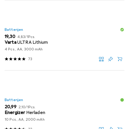
Batterijen
EUR
EUR
19,30
4,83
/
1Pcs.
Varta
ULTRA Lithium
4 Pcs., AA, 3000 mAh
73
Batterijen
EUR
EUR
20,99
2,10
/
1Pcs.
Energizer
Herladen
10 Pcs., AA, 2000 mAh