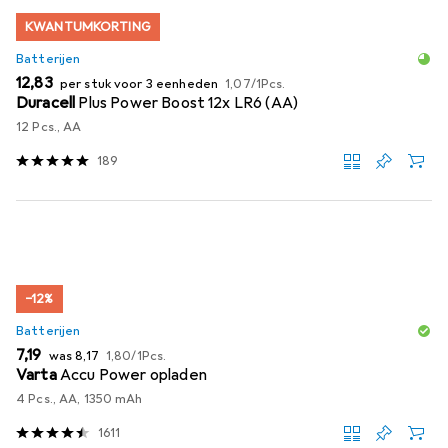
KWANTUMKORTING
Batterijen
EUR
EUR
12,83
per stuk voor 3 eenheden
1,07
/
1Pcs.
Duracell
Plus Power Boost 12x LR6 (AA)
12 Pcs., AA
189
−12%
Batterijen
EUR
EUR
EUR
7,19
was
8,17
1,80
/
1Pcs.
Varta
Accu Power opladen
4 Pcs., AA, 1350 mAh
1611