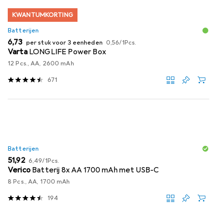
KWANTUMKORTING
Batterijen
EUR
EUR
6,73
per stuk voor 3 eenheden
0,56
/
1Pcs.
Varta
LONGLIFE Power Box
12 Pcs., AA, 2600 mAh
671
Batterijen
EUR
EUR
51,92
6,49
/
1Pcs.
Verico
Batterij 8x AA 1700 mAh met USB-C
8 Pcs., AA, 1700 mAh
194