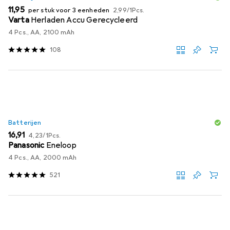
EUR
EUR
11,95
per stuk voor 3 eenheden
2,99
/
1Pcs.
Varta
Herladen Accu Gerecycleerd
4 Pcs., AA, 2100 mAh
108
Batterijen
EUR
EUR
16,91
4,23
/
1Pcs.
Panasonic
Eneloop
4 Pcs., AA, 2000 mAh
521