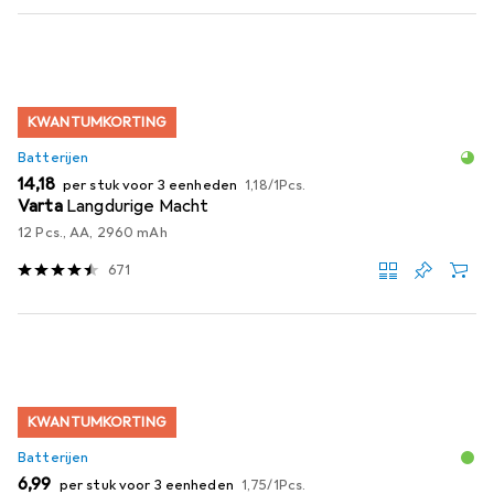
KWANTUMKORTING
Batterijen
EUR
EUR
14,18
per stuk voor 3 eenheden
1,18
/
1Pcs.
Varta
Langdurige Macht
12 Pcs., AA, 2960 mAh
671
KWANTUMKORTING
Batterijen
EUR
EUR
6,99
per stuk voor 3 eenheden
1,75
/
1Pcs.