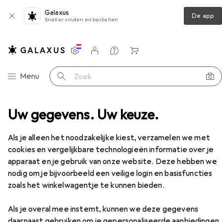
Galaxus
De app
Sneller vinden en bestellen
Instellingen
Klantenaccount
Produktvergelijking
Verlanglijstje
Winkelmandje
Categorie navigatie
Menu
Zoek op
udio
Uw gegevens. Uw keuze.
Audiospeler
Radio
Muse M-109 DBW
Accessoires
Als je alleen het noodzakelijke kiest, verzamelen we met
EUR
42,35
Muse
M-109 DBW
cookies en vergelijkbare technologieën informatie over je
DAB+, FM, Bluetooth
apparaat en je gebruik van onze website. Deze hebben we
nodig om je bijvoorbeeld een veilige login en basisfuncties
zoals het winkelwagentje te kunnen bieden.
Accessoires voor Muse M-109
Als je overal mee instemt, kunnen we deze gegevens
daarnaast gebruiken om je gepersonaliseerde aanbiedingen