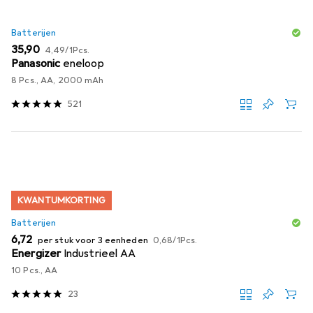
Batterijen
EUR
EUR
35,90
4,49
/
1Pcs.
Panasonic
eneloop
8 Pcs., AA, 2000 mAh
521
KWANTUMKORTING
Batterijen
EUR
EUR
6,72
per stuk voor 3 eenheden
0,68
/
1Pcs.
Energizer
Industrieel AA
10 Pcs., AA
23