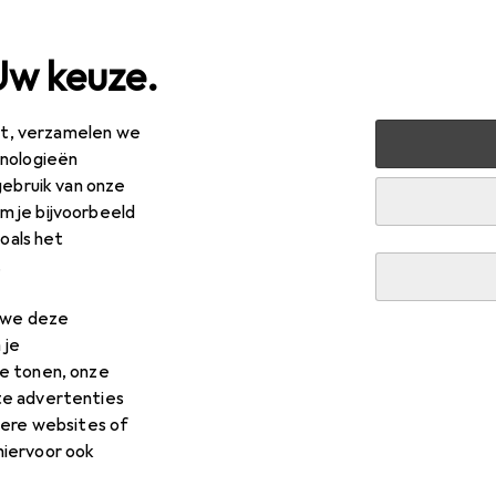
Uw keuze.
est, verzamelen we
 + Multimedia
Audio
Luidspreker
Bluetooth luidsprek
hnologieën
gebruik van onze
 je bijvoorbeeld
zoals het
.
n we deze
R
8,99
 je
se
M-1988 DJ
e tonen, onze
te advertenties
dere websites of
hiervoor ook