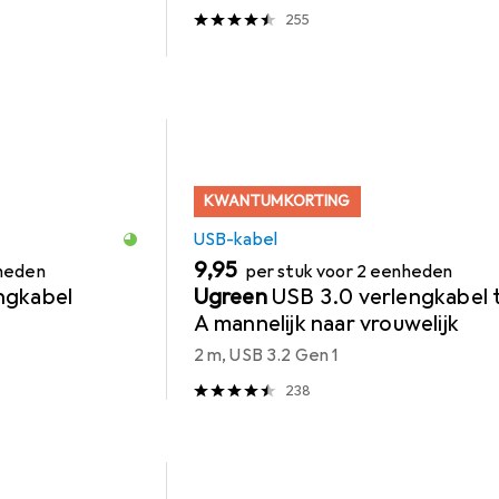
255
KWANTUMKORTING
USB-kabel
EUR
9,95
nheden
per stuk voor 2 eenheden
ngkabel
Ugreen
USB 3.0 verlengkabel 
A mannelijk naar vrouwelijk
2 m, USB 3.2 Gen 1
238