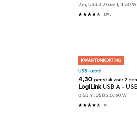
2 m, USB 3.2 Gen 1, 4.50 W
1395
KWANTUMKORTING
USB-kabel
EUR
4,30
per stuk voor 2 ee
LogiLink
USB A – US
0.50 m, USB 2.0, 60 W
19