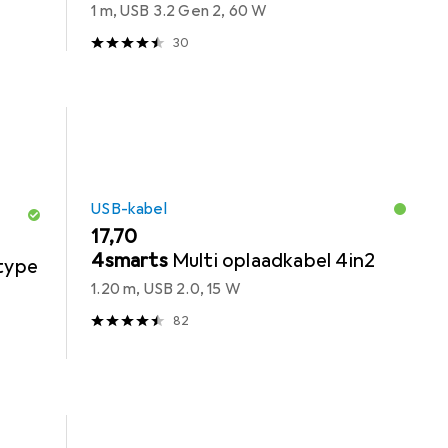
1 m, USB 3.2 Gen 2, 60 W
30
USB-kabel
EUR
17,70
4smarts
Multi oplaadkabel 4in2
type
1.20 m, USB 2.0, 15 W
82