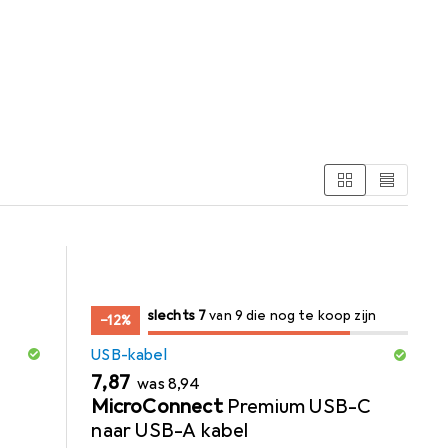
7
7
slechts 7
/ 9
/ 9 te koop zijn
van 9 die nog te koop zijn
−12%
USB-kabel
EUR
EUR
7,87
was
8,94
MicroConnect
Premium USB-C
naar USB-A kabel