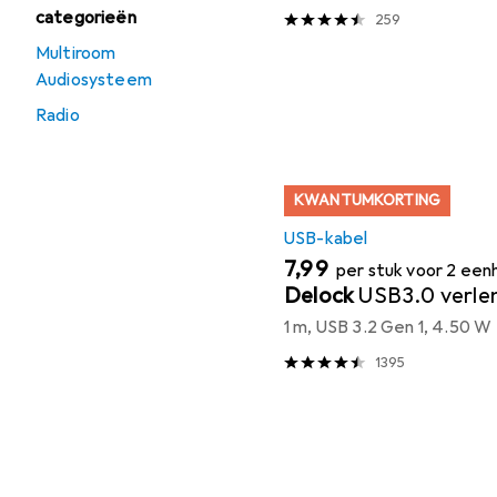
categorieën
259
Multiroom
Audiosysteem
Radio
KWANTUMKORTING
USB-kabel
EUR
7,99
per stuk voor 2 ee
Delock
USB3.0 verle
1 m, USB 3.2 Gen 1, 4.50 W
1395