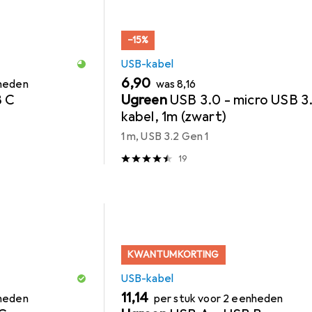
−15%
USB-kabel
EUR
EUR
6,90
nheden
was
8,16
B C
Ugreen
USB 3.0 - micro USB 3
kabel, 1m (zwart)
1 m, USB 3.2 Gen 1
19
KWANTUMKORTING
USB-kabel
EUR
11,14
nheden
per stuk voor 2 eenheden