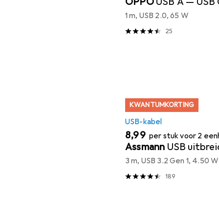
OPPO
USB A — USB 
1 m, USB 2.0, 65 W
25
KWANTUMKORTING
USB-kabel
EUR
8,99
per stuk voor 2 ee
Assmann
USB uitbrei
3 m, USB 3.2 Gen 1, 4.50 W
189