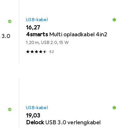
USB-kabel
EUR
16,27
4smarts
Multi oplaadkabel 4in2
 3.0
1.20 m, USB 2.0, 15 W
82
USB-kabel
EUR
19,03
Delock
USB 3.0 verlengkabel