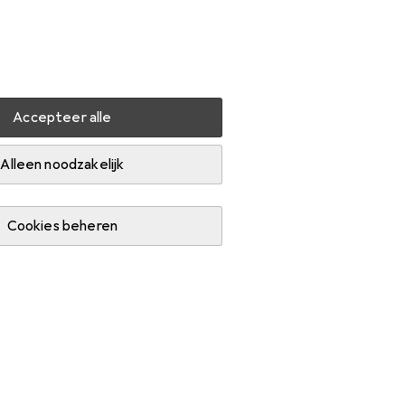
Instellingen
Klantenaccount
Produktvergelijking
Verlanglijstje
Winkelmandje
Inloggen
Accepteer alle
er
Muse M-1988 DJ
Accessoires
Alleen noodzakelijk
Cookies beheren