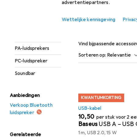
advertentiepartners.
luidsprekers
Ingebouwde
Wettelijke kennisgeving
Privac
luidsprekers
Accessoires
Monitorluidspreker
Vind bijpassende accessoi
PA-luidsprekers
Sorteren op
:
Relevantie
PC-luidspreker
Productlijst
Soundbar
Aanbiedingen
KWANTUMKORTING
Verkoop Bluetooth
USB-kabel
luidspreker
EUR
10,50
per stuk voor 2 e
Baseus
USB A – USB 
1 m, USB 2.0, 15 W
Gerelateerde