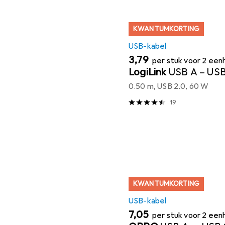
KWANTUMKORTING
USB-kabel
EUR
3,79
per stuk voor 2 ee
LogiLink
USB A – US
0.50 m, USB 2.0, 60 W
19
KWANTUMKORTING
USB-kabel
EUR
7,05
per stuk voor 2 ee