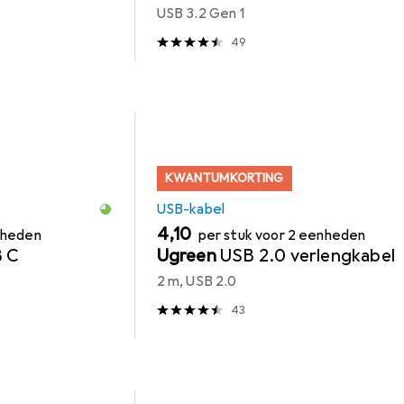
USB 3.2 Gen 1
49
KWANTUMKORTING
USB-kabel
EUR
4,10
nheden
per stuk voor 2 eenheden
B C
Ugreen
USB 2.0 verlengkabel
2 m, USB 2.0
43