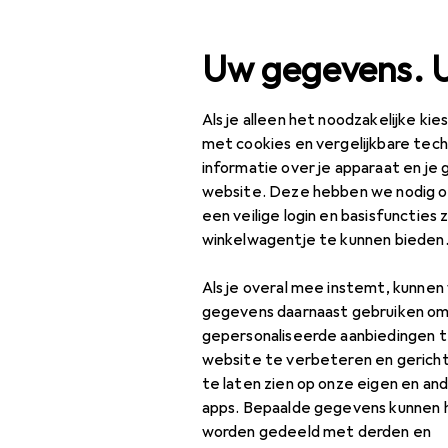
Zoek op
Uw gegevens. 
Als je alleen het noodzakelijke ki
Categorie navigatie
Productassortiment
IT
Productassortiment
met cookies en vergelijkbare tec
informatie over je apparaat en je 
IT + Multimedia
website. Deze hebben we nodig om
een veilige login en basisfuncties 
Audio
winkelwagentje te kunnen bieden
Luidspreker
Als je overal mee instemt, kunne
EU
30
Accessoires voor
gegevens daarnaast gebruiken om
Mu
luidsprekers
gepersonaliseerde aanbiedingen t
website te verbeteren en gerich
Bluetooth
te laten zien op onze eigen en an
luidspreker
apps. Bepaalde gegevens kunnen 
worden gedeeld met derden en
HiFi + Home Cinema