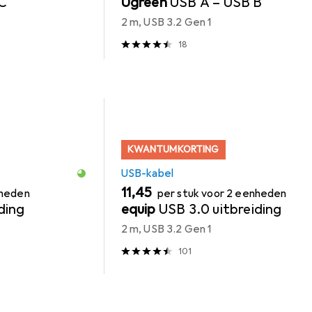
C
Ugreen
USB A – USB B
2 m, USB 3.2 Gen 1
18
KWANTUMKORTING
USB-kabel
EUR
11,45
nheden
per stuk voor 2 eenheden
ding
equip
USB 3.0 uitbreiding
2 m, USB 3.2 Gen 1
101