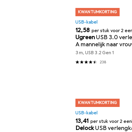
KWANTUMKORTING
USB-kabel
EUR
12,58
per stuk voor 2 e
Ugreen
USB 3.0 verl
A mannelijk naar vrou
3 m, USB 3.2 Gen 1
238
KWANTUMKORTING
USB-kabel
EUR
13,41
per stuk voor 2 ee
Delock
USB verlengk