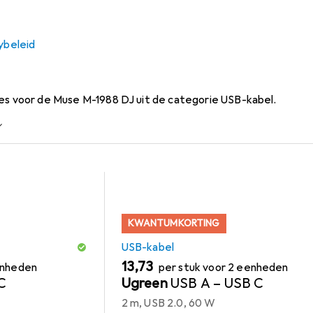
ybeleid
 voor Muse M-1988 DJ
res voor de Muse M-1988 DJ uit de categorie USB-kabel.
KWANTUMKORTING
USB-kabel
EUR
13,73
enheden
per stuk voor 2 eenheden
C
Ugreen
USB A – USB C
2 m, USB 2.0, 60 W