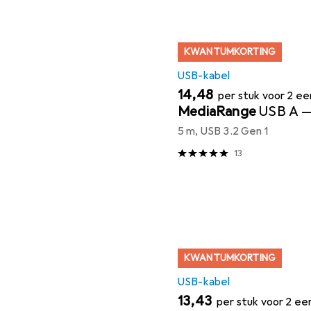
KWANTUMKORTING
USB-kabel
EUR
14,48
per stuk voor 2 e
MediaRange
USB A 
5 m, USB 3.2 Gen 1
13
KWANTUMKORTING
USB-kabel
EUR
13,43
per stuk voor 2 e