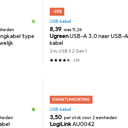
−25%
USB-kabel
EUR
EUR
8,39
enheden
was
11,26
engkabel type
Ugreen
USB-A 3.0 naar USB-A
welijk
kabel
2 m, USB 3.2 Gen 1
238
KWANTUMKORTING
USB-kabel
EUR
3,50
nheden
per stuk voor 2 eenheden
abel
LogiLink
AU0042