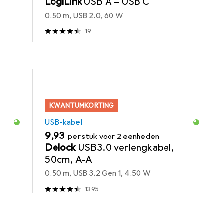
LogiLink
USB A – USB C
0.50 m, USB 2.0, 60 W
19
KWANTUMKORTING
USB-kabel
EUR
9,93
per stuk voor 2 eenheden
Delock
USB3.0 verlengkabel,
50cm, A-A
0.50 m, USB 3.2 Gen 1, 4.50 W
1395