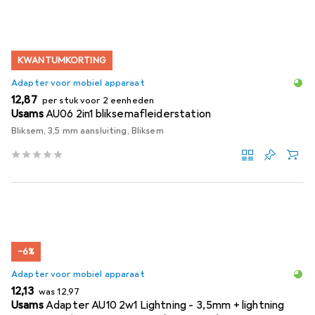
KWANTUMKORTING
Adapter voor mobiel apparaat
EUR
12,87
per stuk voor 2 eenheden
Usams
AU06 2in1 bliksemafleiderstation
Bliksem, 3,5 mm aansluiting, Bliksem
−6%
Adapter voor mobiel apparaat
EUR
EUR
12,13
was
12,97
Usams
Adapter AU10 2w1 Lightning - 3,5mm + lightning