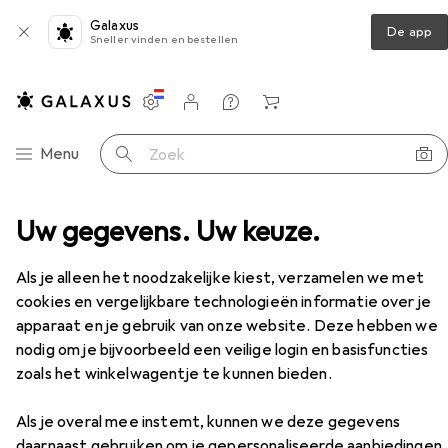
Galaxus
De app
Sneller vinden en bestellen
Instellingen
Klantenaccount
Produktvergelijking
Verlanglijstje
Winkelmandje
Categorie navigatie
Menu
Zoek op
foon + Headset
Uw gegevens. Uw keuze.
Koptelefoon
Muse M-276 BT
Accessoires
Als je alleen het noodzakelijke kiest, verzamelen we met
cookies en vergelijkbare technologieën informatie over je
EUR
38,15
apparaat en je gebruik van onze website. Deze hebben we
Muse
M-276 BT
nodig om je bijvoorbeeld een veilige login en basisfuncties
10 h, Draadloze
zoals het winkelwagentje te kunnen bieden.
Als je overal mee instemt, kunnen we deze gegevens
daarnaast gebruiken om je gepersonaliseerde aanbiedingen