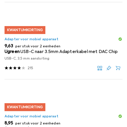
KWANTUMKORTING
Adapter voor mobiel apparaat
EUR
9,63
per stuk voor 2 eenheden
Ugreen
USB-C naar 3.5mm Adapterkabel met DAC Chip
USB-C, 3,5 mm aansluiting
215
KWANTUMKORTING
Adapter voor mobiel apparaat
EUR
8,95
per stuk voor 2 eenheden