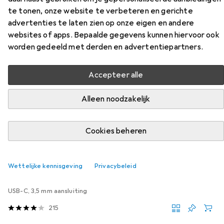
te tonen, onze website te verbeteren en gerichte
Accessoires voor Muse M-276 BT
advertenties te laten zien op onze eigen en andere
websites of apps. Bepaalde gegevens kunnen hiervoor ook
Vind bijpassende accessoires voor de Muse M-276 BT uit
worden gedeeld met derden en advertentiepartners.
de categorie Adapter voor mobiel apparaat.
Relevantie
Accepteer alle
Productlijst
Alleen noodzakelijk
Cookies beheren
KWANTUMKORTING
Adapter voor mobiel apparaat
EUR
9,44
per stuk voor 2 eenheden
Wettelijke kennisgeving
Privacybeleid
Ugreen
USB-C naar 3,5mm Jack Adapter met
ondersteuning voor IPAD Pro en Samsung Note 10
USB-C, 3,5 mm aansluiting
215