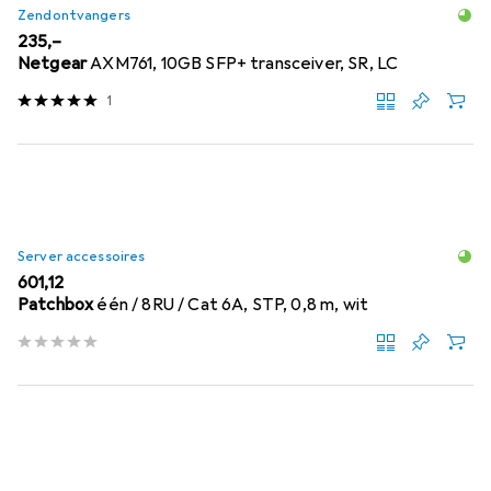
Zendontvangers
EUR
235,–
Netgear
AXM761, 10GB SFP+ transceiver, SR, LC
1
Server accessoires
EUR
601,12
Patchbox
één / 8RU / Cat 6A, STP, 0,8 m, wit