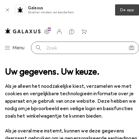
Galaxus
De app
Sneller vinden en bestellen
Instellingen
Klantenaccount
Produktvergelijking
Verlanglijstje
Winkelmandje
Categorie navigatie
Menu
Zoek op
r PoE+ Switch AV Line M4250-26G4XF-PoE+ 28 Port
Uw gegevens. Uw keuze.
Accessoires
EUR
2811,76
Als je alleen het noodzakelijke kiest, verzamelen we met
Netgear
PoE+ Switch AV Line M4250-
cookies en vergelijkbare technologieën informatie over je
26G4XF-PoE+ 28 Port
apparaat en je gebruik van onze website. Deze hebben we
26 ports
nodig om je bijvoorbeeld een veilige login en basisfuncties
zoals het winkelwagentje te kunnen bieden.
Accessoires voor Netgear PoE+
Als je overal mee instemt, kunnen we deze gegevens
Switch AV Line M4250-26G4XF-
daarnaast gebruiken om je gepersonaliseerde aanbiedingen