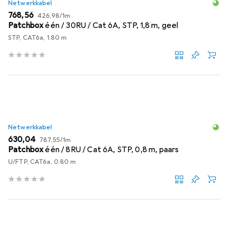
Netwerkkabel
EUR
EUR
768,56
426,98
/
1m
Patchbox
één / 30RU / Cat 6A, STP, 1,8 m, geel
STP, CAT6a, 1.80 m
Netwerkkabel
EUR
EUR
630,04
787,55
/
1m
Patchbox
één / 8RU / Cat 6A, STP, 0,8 m, paars
U/FTP, CAT6a, 0.80 m