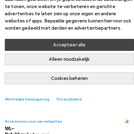
te tonen, onze website te verbeteren en gerichte
PoE+ 28 Port
advertenties te laten zien op onze eigen en andere
websites of apps. Bepaalde gegevens kunnen hiervoor ook
Vind passende accessoires voor de Netgear PoE+ Switch
worden gedeeld met derden en advertentiepartners.
AV Line M4250-26G4XF-PoE+ 28 Port uit de
categorieën Accessoires voor serverkasten,
Accepteer alle
Netwerkkabel en Zendontvangers.
Alleen noodzakelijk
Populair
Accessoires Voor Serverkasten
Netwerkkabel
Cookies beheren
Relevantie
Productlijst
Wettelijke kennisgeving
Privacybeleid
Accessoires voor serverkasten
EUR
161,–