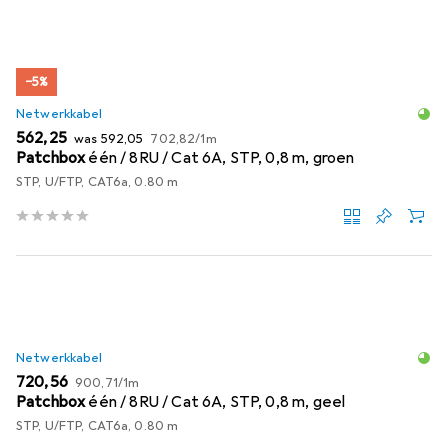
−5%
Netwerkkabel
EUR
EUR
EUR
562,25
was
592,05
702,82
/
1m
Patchbox
één / 8RU / Cat 6A, STP, 0,8 m, groen
STP, U/FTP, CAT6a, 0.80 m
Netwerkkabel
EUR
EUR
720,56
900,71
/
1m
Patchbox
één / 8RU / Cat 6A, STP, 0,8 m, geel
STP, U/FTP, CAT6a, 0.80 m