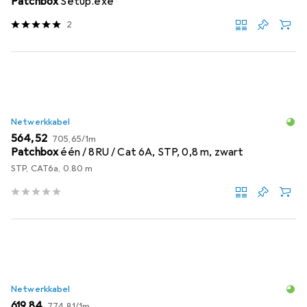
Patchbox
Setup.exe
2
Netwerkkabel
EUR
EUR
564,52
705,65
/
1m
Patchbox
één / 8RU / Cat 6A, STP, 0,8 m, zwart
STP, CAT6a, 0.80 m
Netwerkkabel
EUR
EUR
619,84
774,81
/
1m