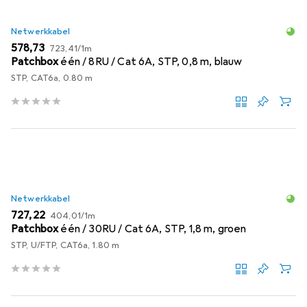
Netwerkkabel
EUR
EUR
578,73
723,41
/
1m
Patchbox
één / 8RU / Cat 6A, STP, 0,8 m, blauw
STP, CAT6a, 0.80 m
Netwerkkabel
EUR
EUR
727,22
404,01
/
1m
Patchbox
één / 30RU / Cat 6A, STP, 1,8 m, groen
STP, U/FTP, CAT6a, 1.80 m