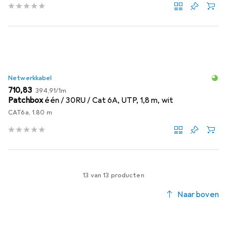
Netwerkkabel
EUR
EUR
710,83
394,91
/
1m
Patchbox
één / 30RU / Cat 6A, UTP, 1,8 m, wit
CAT6a, 1.80 m
13 van 13 producten
Naar boven