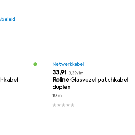
res voor de Roline Glasvezelkabel duplex 9/125um LSH/LC APC
ybeleid
Netwerkkabel
EUR
EUR
33,91
3,39
/
1m
chkabel
Roline
Glasvezel patchkabel
duplex
10 m