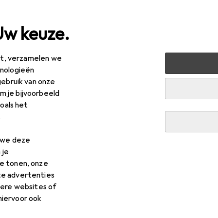
Uw keuze.
est, verzamelen we
Netwerk
Netwerkkabel
Roline Glasvezelkabel duplex
hnologieën
gebruik van onze
 je bijvoorbeeld
EUR
R
,03
19,03
/
1m
zoals het
ine
Glasvezelkabel duplex 9/125um LSH/LC APC 
.
n we deze
 je
e tonen, onze
 voor Roline Glasvezelkabel
te advertenties
dere websites of
LSOH geel 1m
hiervoor ook