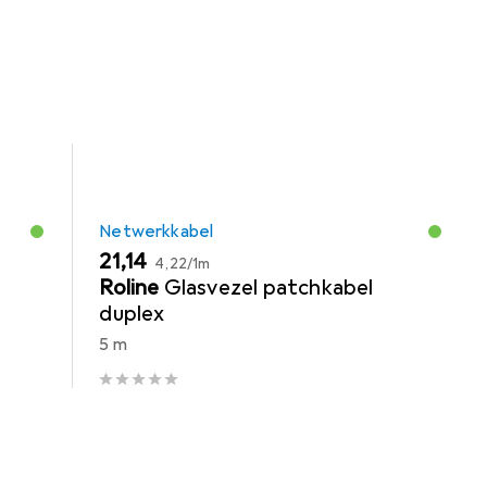
 grond LSOH geel 1m uit de categorie Netwerkkabel.
Netwerkkabel
EUR
EUR
21,14
4,22
/
1m
Roline
Glasvezel patchkabel
duplex
5 m