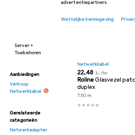
advertentiepartners.
Vind bijpassende accessoi
Netwerkcamera
Sorteren op
:
Relevantie
Wettelijke kennisgeving
Privac
Netwerkkabel
Productlijst
Netwerkopslag
Server +
Toebehoren
Netwerkkabel
EUR
EUR
22,48
3,–
/
1m
Aanbiedingen
Roline
Glasvezel pat
Verkoop
duplex
Netwerkkabel
7.50 m
Gerelateerde
categorieën
Netwerkadapter