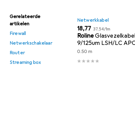
Gerelateerde
Netwerkkabel
artikelen
EUR
EUR
18,77
37,54
/
1m
Firewall
Roline
Glasvezelkabe
9/125um LSH/LC AP
Netwerkschakelaar
geel 0,5m
0.50 m
Router
Streaming box