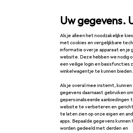
Zoek op
Uw gegevens. 
Als je alleen het noodzakelijke ki
Categorie navigatie
Productassortiment
IT + Multimedia
Productassortiment
met cookies en vergelijkbare tec
informatie over je apparaat en je 
IT + Multimedia
website. Deze hebben we nodig om
EU
19
een veilige login en basisfuncties 
Rol
Netwerk
winkelwagentje te kunnen bieden
1 m
Accessoires voor
netwerkcamera's
Als je overal mee instemt, kunne
gegevens daarnaast gebruiken om
Bruggen + Routers
gepersonaliseerde aanbiedingen t
Accessoires
website te verbeteren en gerich
Netwerk
te laten zien op onze eigen en an
APC grond 
accessoires
apps. Bepaalde gegevens kunnen 
worden gedeeld met derden en
Netwerkadapter