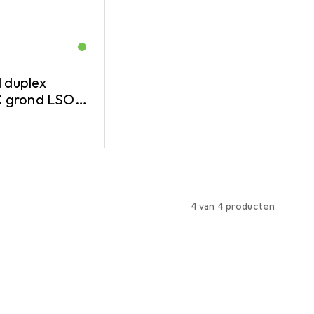
l duplex
C grond LSOH
4 van 4 producten