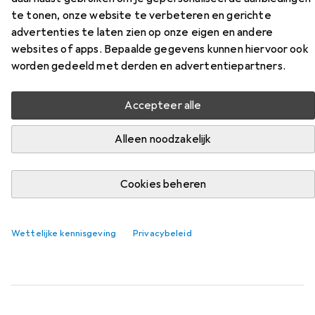
te tonen, onze website te verbeteren en gerichte
DisplayPort-VGA, DP ST
advertenties te laten zien op onze eigen en andere
websites of apps. Bepaalde gegevens kunnen hiervoor ook
Vind bijpassende accessoires voor de Roline Kabel
worden gedeeld met derden en advertentiepartners.
DisplayPort-VGA, DP ST uit de categorie Videokabel.
Relevantie
Accepteer alle
Productlijst
Alleen noodzakelijk
Cookies beheren
Videokabel
EUR
19,31
Value
DP- VGA
Wettelijke kennisgeving
Privacybeleid
5 m
82