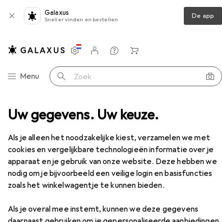
Galaxus
De app
Sneller vinden en bestellen
Instellingen
Klantenaccount
Produktvergelijking
Verlanglijstje
Winkelmandje
Categorie navigatie
Menu
Zoek op
Videokabel
Uw gegevens. Uw keuze.
Roline Kabel DisplayPort-VGA, DP ST
Accessoires
Als je alleen het noodzakelijke kiest, verzamelen we met
EUR
26,90
cookies en vergelijkbare technologieën informatie over je
Roline
Kabel DisplayPort-VGA, DP ST
apparaat en je gebruik van onze website. Deze hebben we
5 m
nodig om je bijvoorbeeld een veilige login en basisfuncties
zoals het winkelwagentje te kunnen bieden.
Als je overal mee instemt, kunnen we deze gegevens
Accessoires voor Roline Kabel
daarnaast gebruiken om je gepersonaliseerde aanbiedingen