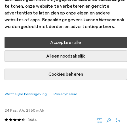
te tonen, onze website te verbeteren en gerichte
Accessoires voor Saramonic Sr-
advertenties te laten zien op onze eigen en andere
websites of apps. Bepaalde gegevens kunnen hiervoor ook
wm4c V2
worden gedeeld met derden en advertentiepartners.
Vind bijpassende accessoires voor de Saramonic Sr-wm4c
Accepteer alle
V2 uit de categorie Batterijen.
Relevantie
Alleen noodzakelijk
Productlijst
Cookies beheren
Batterijen
Wettelijke kennisgeving
Privacybeleid
EUR
EUR
17,73
0,74
/
1Pcs.
Varta
Langdurige Macht
24 Pcs., AA, 2960 mAh
3664