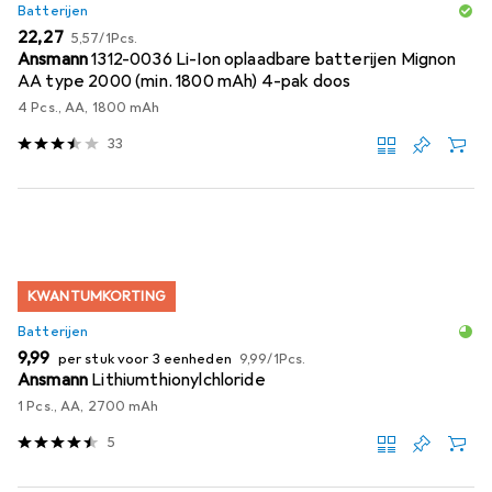
Batterijen
EUR
EUR
22,27
5,57
/
1Pcs.
Ansmann
1312-0036 Li-Ion oplaadbare batterijen Mignon
AA type 2000 (min. 1800 mAh) 4-pak doos
4 Pcs., AA, 1800 mAh
33
KWANTUMKORTING
Batterijen
EUR
EUR
9,99
per stuk voor 3 eenheden
9,99
/
1Pcs.
Ansmann
Lithiumthionylchloride
1 Pcs., AA, 2700 mAh
5