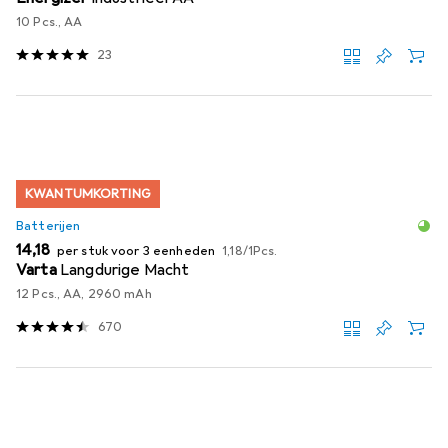
10 Pcs., AA
23
KWANTUMKORTING
Batterijen
EUR
EUR
14,18
per stuk voor 3 eenheden
1,18
/
1Pcs.
Varta
Langdurige Macht
12 Pcs., AA, 2960 mAh
670