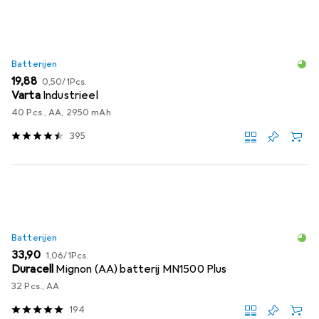
Batterijen
EUR
EUR
19,88
0,50
/
1Pcs.
Varta
Industrieel
40 Pcs., AA, 2950 mAh
395
Batterijen
EUR
EUR
33,90
1,06
/
1Pcs.
Duracell
Mignon (AA) batterij MN1500 Plus
32 Pcs., AA
194