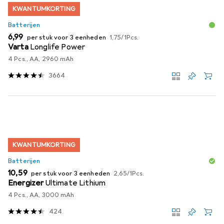
KWANTUMKORTING
Batterijen
EUR
EUR
6,99
per stuk voor 3 eenheden
1,75
/
1Pcs.
Varta
Longlife Power
4 Pcs., AA, 2960 mAh
3664
KWANTUMKORTING
Batterijen
EUR
EUR
10,59
per stuk voor 3 eenheden
2,65
/
1Pcs.
Energizer
Ultimate Lithium
4 Pcs., AA, 3000 mAh
424