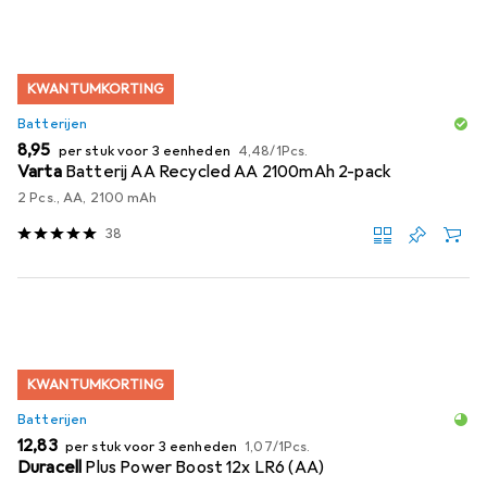
KWANTUMKORTING
Batterijen
EUR
EUR
8,95
per stuk voor 3 eenheden
4,48
/
1Pcs.
Varta
Batterij AA Recycled AA 2100mAh 2-pack
2 Pcs., AA, 2100 mAh
38
KWANTUMKORTING
Batterijen
EUR
EUR
12,83
per stuk voor 3 eenheden
1,07
/
1Pcs.
Duracell
Plus Power Boost 12x LR6 (AA)