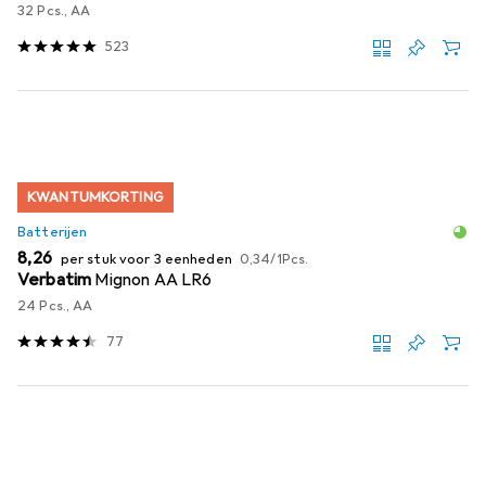
32 Pcs., AA
523
KWANTUMKORTING
Batterijen
EUR
EUR
8,26
per stuk voor 3 eenheden
0,34
/
1Pcs.
Verbatim
Mignon AA LR6
24 Pcs., AA
77