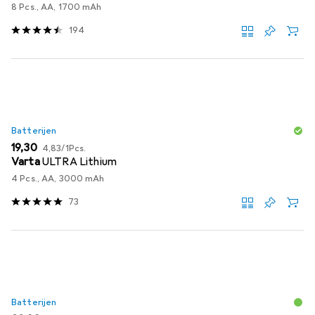
8 Pcs., AA, 1700 mAh
194
Batterijen
EUR
EUR
19,30
4,83
/
1Pcs.
Varta
ULTRA Lithium
4 Pcs., AA, 3000 mAh
73
Batterijen