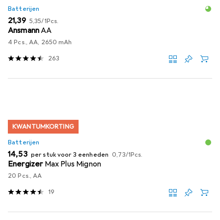
Batterijen
EUR
EUR
21,39
5,35
/
1Pcs.
Ansmann
AA
4 Pcs., AA, 2650 mAh
263
KWANTUMKORTING
Batterijen
EUR
EUR
14,53
per stuk voor 3 eenheden
0,73
/
1Pcs.
Energizer
Max Plus Mignon
20 Pcs., AA
19