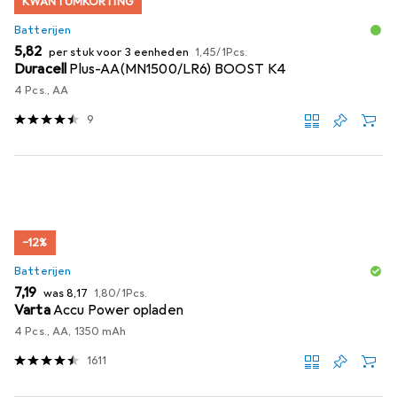
KWANTUMKORTING
Batterijen
EUR
EUR
5,82
per stuk voor 3 eenheden
1,45
/
1Pcs.
Duracell
Plus-AA(MN1500/LR6) BOOST K4
4 Pcs., AA
9
−12%
Batterijen
EUR
EUR
EUR
7,19
was
8,17
1,80
/
1Pcs.
Varta
Accu Power opladen
4 Pcs., AA, 1350 mAh
1611