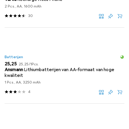
2 Pcs., AA, 1600 mAh
30
Batterijen
EUR
EUR
25,25
25,25
/
1Pcs.
Ansmann
Lithiumbatterijen van AA-formaat van hoge
kwaliteit
1 Pcs., AA, 3250 mAh
4