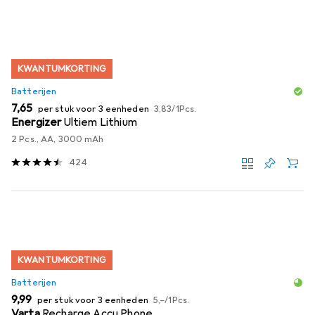
KWANTUMKORTING
Batterijen
EUR
EUR
7,65
per stuk voor 3 eenheden
3,83
/
1Pcs.
Energizer
Ultiem Lithium
2 Pcs., AA, 3000 mAh
424
KWANTUMKORTING
Batterijen
EUR
EUR
9,99
per stuk voor 3 eenheden
5,–
/
1Pcs.
Varta
Recharge Accu Phone