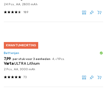
24 Pcs., AA, 2800 mAh
189
KWANTUMKORTING
Batterijen
EUR
EUR
7,99
per stuk voor 3 eenheden
4,–
/
1Pcs.
Varta
ULTRA Lithium
2 Pcs., AA, 3000 mAh
73