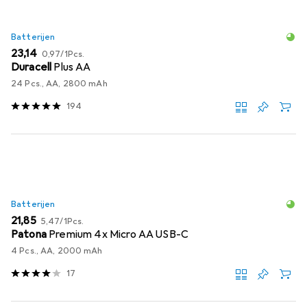
Batterijen
EUR
EUR
23,14
0,97
/
1Pcs.
Duracell
Plus AA
24 Pcs., AA, 2800 mAh
194
Batterijen
EUR
EUR
21,85
5,47
/
1Pcs.
Patona
Premium 4x Micro AA USB-C
4 Pcs., AA, 2000 mAh
17