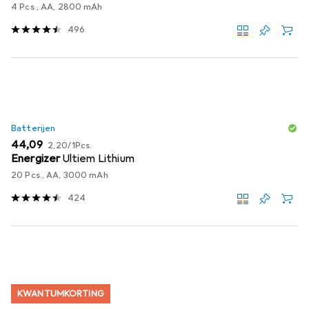
4 Pcs., AA, 2800 mAh
496
Batterijen
EUR
EUR
44,09
2,20
/
1Pcs.
Energizer
Ultiem Lithium
20 Pcs., AA, 3000 mAh
424
KWANTUMKORTING