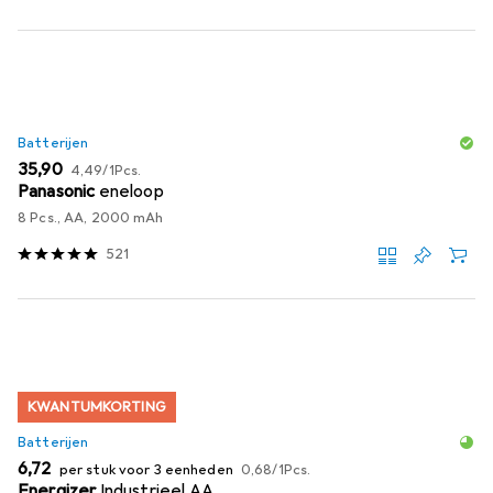
Batterijen
EUR
EUR
35,90
4,49
/
1Pcs.
Panasonic
eneloop
8 Pcs., AA, 2000 mAh
521
KWANTUMKORTING
Batterijen
EUR
EUR
6,72
per stuk voor 3 eenheden
0,68
/
1Pcs.
Energizer
Industrieel AA