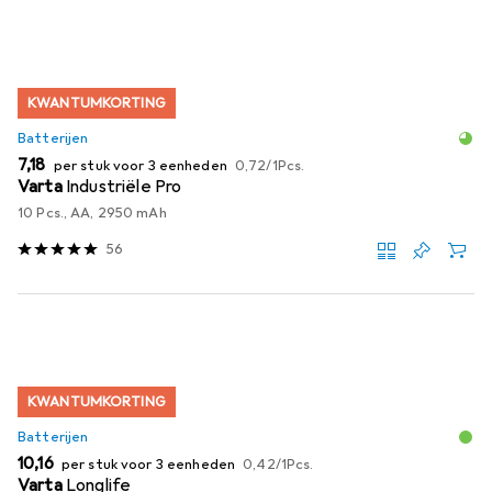
KWANTUMKORTING
Batterijen
EUR
EUR
7,18
per stuk voor 3 eenheden
0,72
/
1Pcs.
Varta
Industriële Pro
10 Pcs., AA, 2950 mAh
56
KWANTUMKORTING
Batterijen
EUR
EUR
10,16
per stuk voor 3 eenheden
0,42
/
1Pcs.
Varta
Longlife