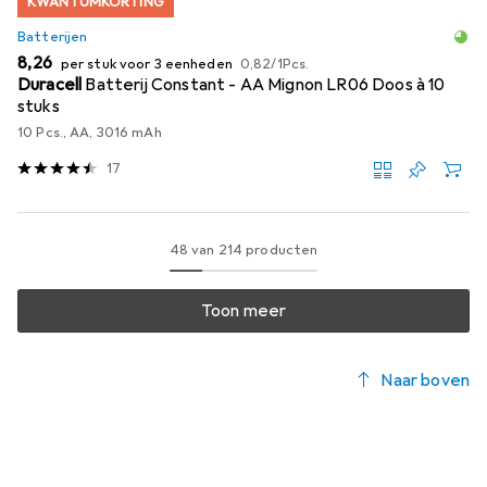
KWANTUMKORTING
Batterijen
EUR
EUR
8,26
per stuk voor 3 eenheden
0,82
/
1Pcs.
Duracell
Batterij Constant - AA Mignon LR06 Doos à 10
stuks
10 Pcs., AA, 3016 mAh
17
48 van 214 producten
Toon meer
Naar boven