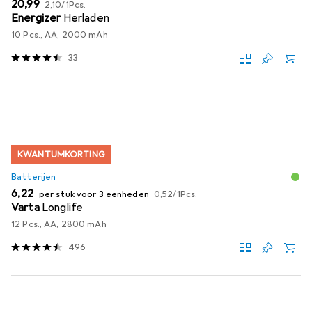
EUR
EUR
20,99
2,10
/
1Pcs.
Energizer
Herladen
10 Pcs., AA, 2000 mAh
33
KWANTUMKORTING
Batterijen
EUR
EUR
6,22
per stuk voor 3 eenheden
0,52
/
1Pcs.
Varta
Longlife
12 Pcs., AA, 2800 mAh
496