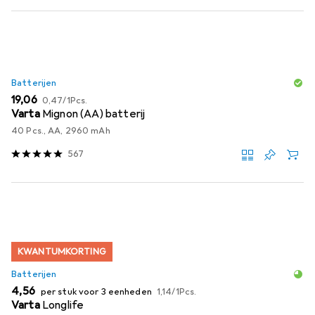
Batterijen
EUR
EUR
19,06
0,47
/
1Pcs.
Varta
Mignon (AA) batterij
40 Pcs., AA, 2960 mAh
567
KWANTUMKORTING
Batterijen
EUR
EUR
4,56
per stuk voor 3 eenheden
1,14
/
1Pcs.
Varta
Longlife