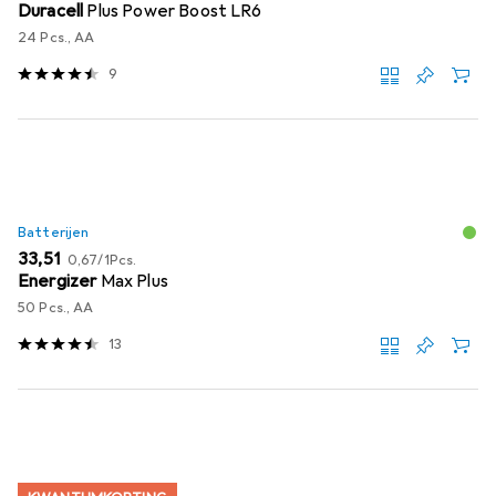
Duracell
Plus Power Boost LR6
24 Pcs., AA
9
Batterijen
EUR
EUR
33,51
0,67
/
1Pcs.
Energizer
Max Plus
50 Pcs., AA
13