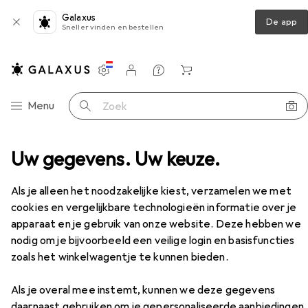
Galaxus
De app
Sneller vinden en bestellen
Instellingen
Klantenaccount
Produktvergelijking
Verlanglijstje
Winkelmandje
Categorie navigatie
Menu
Zoek op
uid + Video
Uw gegevens. Uw keuze.
Microfoon
Saramonic Sr-wm4c V2
Accessoires
Als je alleen het noodzakelijke kiest, verzamelen we met
cookies en vergelijkbare technologieën informatie over je
apparaat en je gebruik van onze website. Deze hebben we
EUR
94,90
Saramonic
Sr-wm4c V2
nodig om je bijvoorbeeld een veilige login en basisfuncties
zoals het winkelwagentje te kunnen bieden.
Als je overal mee instemt, kunnen we deze gegevens
daarnaast gebruiken om je gepersonaliseerde aanbiedingen