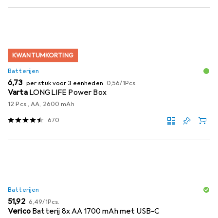
KWANTUMKORTING
Batterijen
EUR
EUR
6,73
per stuk voor 3 eenheden
0,56
/
1Pcs.
Varta
LONGLIFE Power Box
12 Pcs., AA, 2600 mAh
670
Batterijen
EUR
EUR
51,92
6,49
/
1Pcs.
Verico
Batterij 8x AA 1700 mAh met USB-C