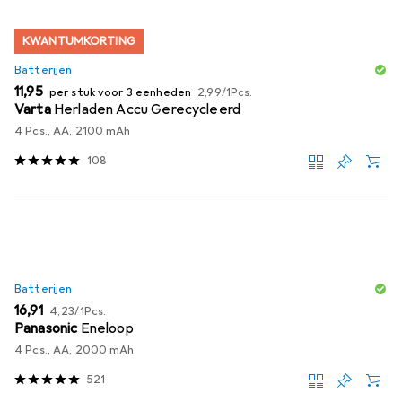
KWANTUMKORTING
Batterijen
EUR
EUR
11,95
per stuk voor 3 eenheden
2,99
/
1Pcs.
Varta
Herladen Accu Gerecycleerd
4 Pcs., AA, 2100 mAh
108
Batterijen
EUR
EUR
16,91
4,23
/
1Pcs.
Panasonic
Eneloop
4 Pcs., AA, 2000 mAh
521