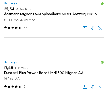
Batterijen
EUR
EUR
25,54
4,26
/
1Pcs.
Ansmann
Mignon (AA) oplaadbare NiMH-batterij HR06
6 Pcs., AA, 2700 mAh
44
Batterijen
EUR
EUR
17,45
1,09
/
1Pcs.
Duracell
Plus Power Boost MN1500 Mignon AA
16 Pcs., AA
9