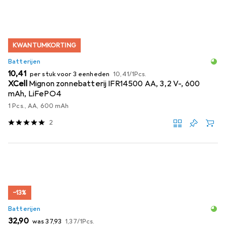
KWANTUMKORTING
Batterijen
EUR
EUR
10,41
per stuk voor 3 eenheden
10,41
/
1Pcs.
XCell
Mignon zonnebatterij IFR14500 AA, 3,2 V-, 600
mAh, LiFePO4
1 Pcs., AA, 600 mAh
2
−13%
Batterijen
EUR
EUR
EUR
32,90
was
37,93
1,37
/
1Pcs.