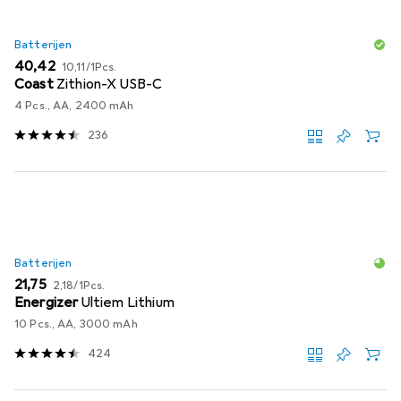
Batterijen
EUR
EUR
40,42
10,11
/
1Pcs.
Coast
Zithion-X USB-C
4 Pcs., AA, 2400 mAh
236
Batterijen
EUR
EUR
21,75
2,18
/
1Pcs.
Energizer
Ultiem Lithium
10 Pcs., AA, 3000 mAh
424