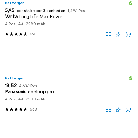
Batterijen
EUR
EUR
5,95
per stuk voor 3 eenheden
1,49
/
1Pcs.
Varta
LongLife Max Power
4 Pcs., AA, 2980 mAh
160
Batterijen
EUR
EUR
18,52
4,63
/
1Pcs.
Panasonic
eneloop pro
4 Pcs., AA, 2500 mAh
663