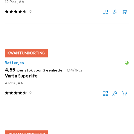
12 Pcs., AA
9
KWANTUMKORTING
Batterijen
EUR
EUR
4,55
per stuk voor 3 eenheden
1,14
/
1Pcs.
Varta
Superlife
4 Pcs., AA
9