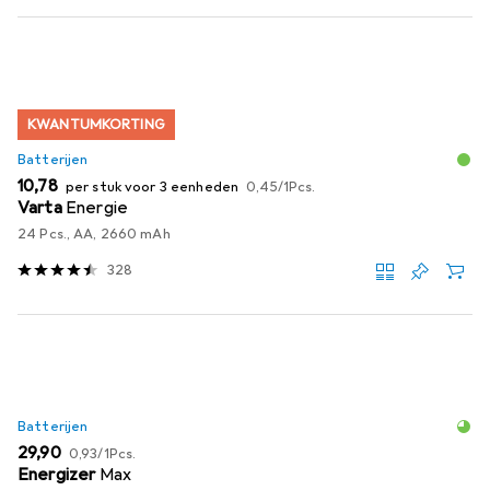
KWANTUMKORTING
Batterijen
EUR
EUR
10,78
per stuk voor 3 eenheden
0,45
/
1Pcs.
Varta
Energie
24 Pcs., AA, 2660 mAh
328
Batterijen
EUR
EUR
29,90
0,93
/
1Pcs.
Energizer
Max