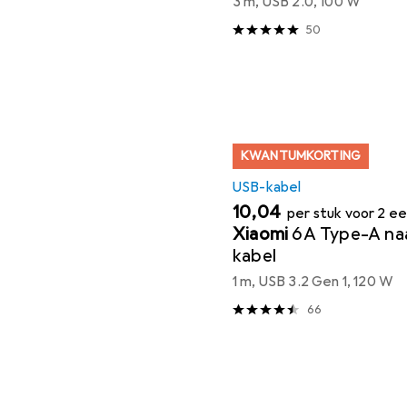
3 m, USB 2.0, 100 W
50
KWANTUMKORTING
USB-kabel
EUR
10,04
per stuk voor 2 e
Xiaomi
6A Type-A na
kabel
1 m, USB 3.2 Gen 1, 120 W
66