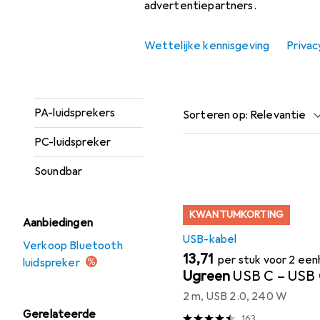
advertentiepartners.
luidsprekers
Vind passende accessoires
Ingebouwde
Wettelijke kennisgeving
Privac
luidsprekers
Populair
USB-Kabel
Monitorluidspreker
PA-luidsprekers
Sorteren op
:
Relevantie
Productlijst
PC-luidspreker
Soundbar
KWANTUMKORTING
Aanbiedingen
USB-kabel
Verkoop Bluetooth
EUR
13,71
per stuk voor 2 ee
luidspreker
Ugreen
USB C – USB
2 m, USB 2.0, 240 W
Gerelateerde
163