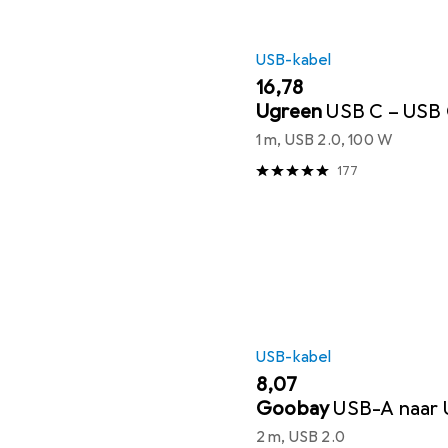
USB-kabel
EUR
16,78
Ugreen
USB C – USB
1 m, USB 2.0, 100 W
177
USB-kabel
EUR
8,07
Goobay
USB-A naar 
2 m, USB 2.0