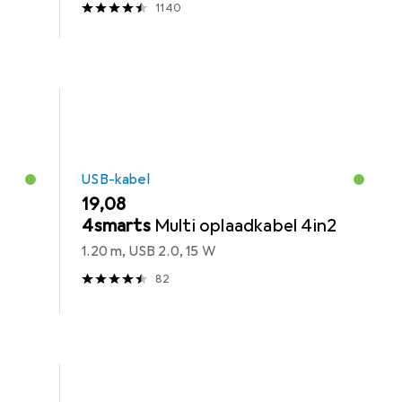
1140
USB-kabel
EUR
19,08
4smarts
Multi oplaadkabel 4in2
1.20 m, USB 2.0, 15 W
82