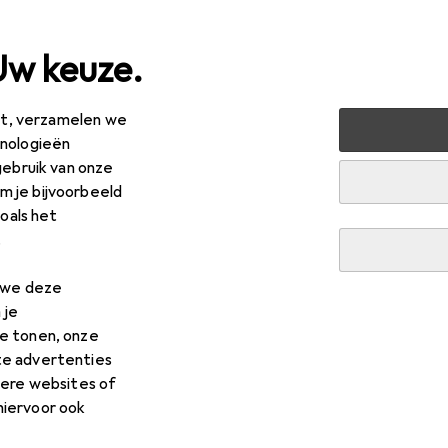
Uw keuze.
est, verzamelen we
 + Multimedia
Audio
Luidspreker
Bluetooth luidsprek
hnologieën
gebruik van onze
 je bijvoorbeeld
zoals het
R
,05
.
reetz
CM765
n we deze
 je
e tonen, onze
te advertenties
dere websites of
hiervoor ook
 voor Streetz CM765