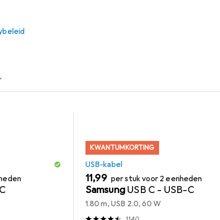
 voor de Streetz CM765 uit de categorieën USB-kabel en Audi
ybeleid
Audiokabel
KWANTUMKORTING
USB-kabel
EUR
11,99
nheden
per stuk voor 2 eenheden
 C
Samsung
USB C - USB-C
1.80 m, USB 2.0, 60 W
1140