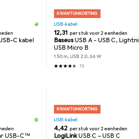
KWANTUMKORTING
USB-kabel
EUR
12,31
nheden
per stuk voor 2 eenheden
USB-C kabel
Baseus
USB A - USB C, Lightn
USB Micro B
1.50 m, USB 2.0, 66 W
73
KWANTUMKORTING
USB-kabel
EUR
4,42
nheden
per stuk voor 2 eenheden
ar USB-C™
LogiLink
USB C – USB C