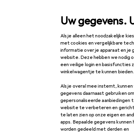
Zoek op
Uw gegevens. 
Als je alleen het noodzakelijke ki
Categorie navigatie
Productassortiment
IT
Productassortiment
met cookies en vergelijkbare tec
informatie over je apparaat en je 
IT + Multimedia
website. Deze hebben we nodig om
een veilige login en basisfuncties 
Audio
EU
49
winkelwagentje te kunnen bieden
St
Luidspreker
10 h
Als je overal mee instemt, kunne
Accessoires voor
gegevens daarnaast gebruiken om
luidsprekers
gepersonaliseerde aanbiedingen t
website te verbeteren en gerich
Bluetooth
te laten zien op onze eigen en an
luidspreker
apps. Bepaalde gegevens kunnen 
Accessoires
worden gedeeld met derden en
HiFi + Home Cinema