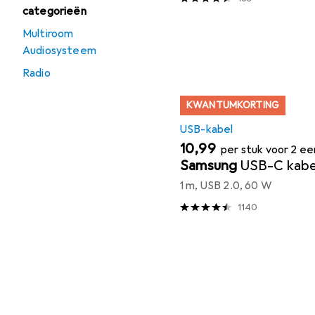
categorieën
Multiroom
Audiosysteem
Radio
KWANTUMKORTING
USB-kabel
EUR
10,99
per stuk voor 2 e
Samsung
USB-C kabe
1 m, USB 2.0, 60 W
1140