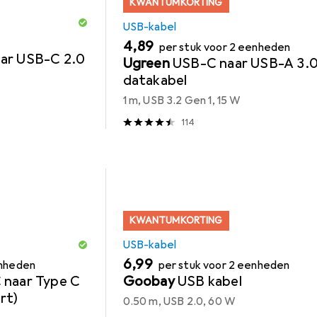
KWANTUMKORTING
USB-kabel
EUR
4,89
per stuk voor 2 eenheden
ar USB-C 2.0
Ugreen
USB-C naar USB-A 3.
datakabel
1 m, USB 3.2 Gen 1, 15 W
114
KWANTUMKORTING
USB-kabel
EUR
6,99
enheden
per stuk voor 2 eenheden
 naar Type C
Goobay
USB kabel
rt)
0.50 m, USB 2.0, 60 W