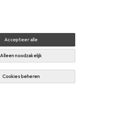
Instellingen
Klantenaccount
Produktvergelijking
Verlanglijstje
Winkelmandje
Inloggen
Accepteer alle
er
Streetz CM765
Accessoires
Alleen noodzakelijk
Cookies beheren