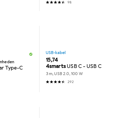
98
USB-kabel
EUR
15,74
enheden
4smarts
USB C - USB C
ar Type-C
3 m, USB 2.0, 100 W
292