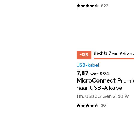
822
7
7
slechts 7
/ 9
/ 9 te koop zijn
van 9 die n
−12%
USB-kabel
EUR
EUR
7,87
was
8,94
MicroConnect
Premi
naar USB-A kabel
1 m, USB 3.2 Gen 2, 60 W
30