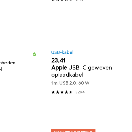
USB-kabel
EUR
23,41
enheden
Apple
USB-C geweven
l
oplaadkabel
1 m, USB 2.0, 60 W
3294