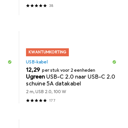
38
KWANTUMKORTING
USB-kabel
EUR
12,29
per stuk voor 2 eenheden
Ugreen
USB-C 2.0 naar USB-C 2.0
schuine 5A datakabel
2 m, USB 2.0, 100 W
177