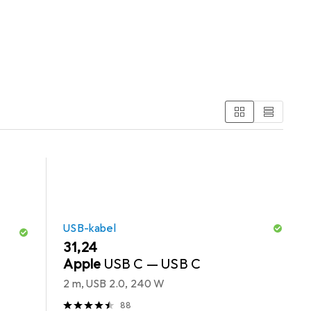
okabel.
USB-kabel
EUR
31,24
Apple
USB C — USB C
2 m, USB 2.0, 240 W
88