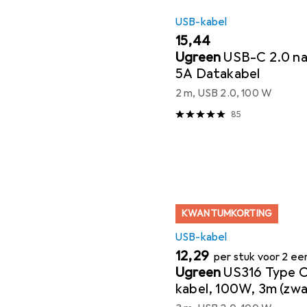
USB-kabel
EUR
15,44
Ugreen
USB-C 2.0 na
5A Datakabel
2 m, USB 2.0, 100 W
85
KWANTUMKORTING
USB-kabel
EUR
12,29
per stuk voor 2 e
Ugreen
US316 Type C
kabel, 100W, 3m (zwa