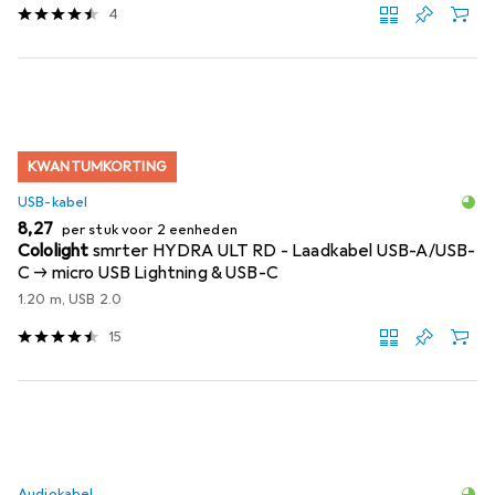
4
KWANTUMKORTING
USB-kabel
EUR
8,27
per stuk voor 2 eenheden
Cololight
smrter HYDRA ULT RD - Laadkabel USB-A/USB-
C -> micro USB Lightning & USB-C
1.20 m, USB 2.0
15
Audiokabel