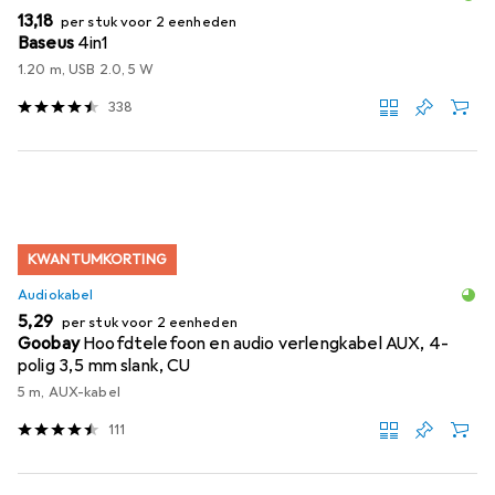
EUR
13,18
per stuk voor 2 eenheden
Baseus
4in1
1.20 m, USB 2.0, 5 W
338
KWANTUMKORTING
Audiokabel
EUR
5,29
per stuk voor 2 eenheden
Goobay
Hoofdtelefoon en audio verlengkabel AUX, 4-
polig 3,5 mm slank, CU
5 m, AUX-kabel
111