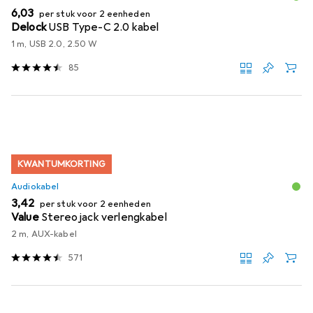
EUR
6,03
per stuk voor 2 eenheden
Delock
USB Type-C 2.0 kabel
1 m, USB 2.0, 2.50 W
85
KWANTUMKORTING
Audiokabel
EUR
3,42
per stuk voor 2 eenheden
Value
Stereo jack verlengkabel
2 m, AUX-kabel
571