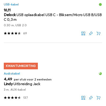
USB-kabel
EUR
16,11
Delock
USB oplaadkabel USB C - Bliksem/Micro USB B/USB
C 0,3 m
0.30 m, USB 2.0
69
KWANTUMKORTING
Audiokabel
EUR
4,49
per stuk voor 2 eenheden
Lindy
Uitbreiding Jack
3 m, AUX-kabel
137