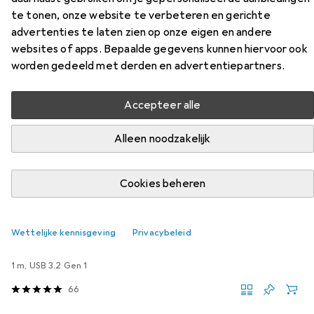
Vind passende accessoires voor de Streetz CM769 uit de
te tonen, onze website te verbeteren en gerichte
categorieën USB-kabel en Audiokabel.
advertenties te laten zien op onze eigen en andere
websites of apps. Bepaalde gegevens kunnen hiervoor ook
worden gedeeld met derden en advertentiepartners.
Populair
USB-Kabel
Audiokabel
Accepteer alle
Relevantie
Productlijst
Alleen noodzakelijk
Cookies beheren
KWANTUMKORTING
USB-kabel
Wettelijke kennisgeving
Privacybeleid
EUR
8,72
per stuk voor 2 eenheden
Ugreen
USB-C naar USB Micro B
1 m, USB 3.2 Gen 1
66