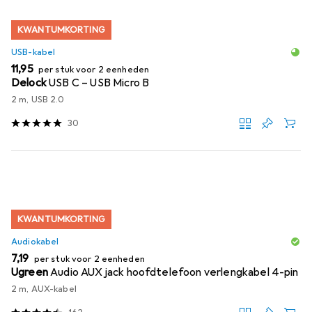
KWANTUMKORTING
USB-kabel
EUR
11,95
per stuk voor 2 eenheden
Delock
USB C – USB Micro B
2 m, USB 2.0
30
KWANTUMKORTING
Audiokabel
EUR
7,19
per stuk voor 2 eenheden
Ugreen
Audio AUX jack hoofdtelefoon verlengkabel 4-pin
2 m, AUX-kabel