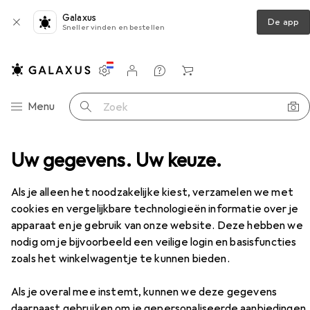
Galaxus
De app
Sneller vinden en bestellen
Instellingen
Klantenaccount
Produktvergelijking
Verlanglijstje
Winkelmandje
Categorie navigatie
Menu
Zoek op
spreker
Uw gegevens. Uw keuze.
Bluetooth luidspreker
Streetz CM769
Accessoires
EUR
17,90
Als je alleen het noodzakelijke kiest, verzamelen we met
Streetz
CM769
cookies en vergelijkbare technologieën informatie over je
4 h
apparaat en je gebruik van onze website. Deze hebben we
nodig om je bijvoorbeeld een veilige login en basisfuncties
zoals het winkelwagentje te kunnen bieden.
Accessoires voor Streetz CM769
Als je overal mee instemt, kunnen we deze gegevens
daarnaast gebruiken om je gepersonaliseerde aanbiedingen