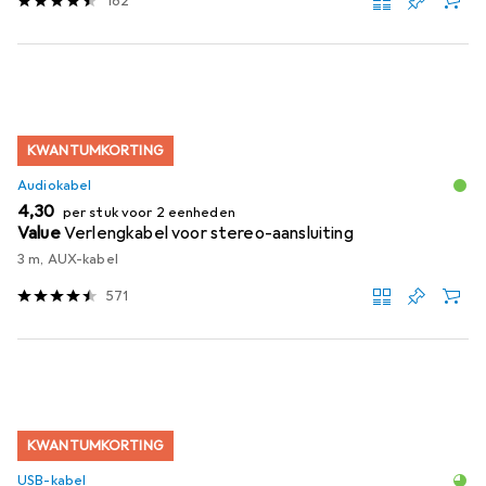
162
KWANTUMKORTING
Audiokabel
EUR
4,30
per stuk voor 2 eenheden
Value
Verlengkabel voor stereo-aansluiting
3 m, AUX-kabel
571
KWANTUMKORTING
USB-kabel