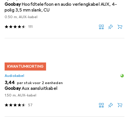
Goobay
Hoofdtelefoon en audio verlengkabel AUX, 4-
polig 3,5 mm slank, CU
0.50 m, AUX-kabel
111
KWANTUMKORTING
Audiokabel
EUR
3,44
per stuk voor 2 eenheden
Goobay
Aux aansluitkabel
1.50 m, AUX-kabel
57