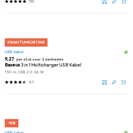
155
KWANTUMKORTING
USB-kabel
EUR
9,27
per stuk voor 2 eenheden
Baseus
3 in 1 Multicharger USB Kabel
1.50 m, USB 2.0, 66 W
87
−15%
USB-kabel