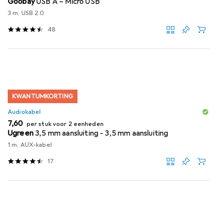
Goobay
USB A – Micro USB
3 m, USB 2.0
48
KWANTUMKORTING
Audiokabel
EUR
7,60
per stuk voor 2 eenheden
Ugreen
3,5 mm aansluiting - 3,5 mm aansluiting
1 m, AUX-kabel
17