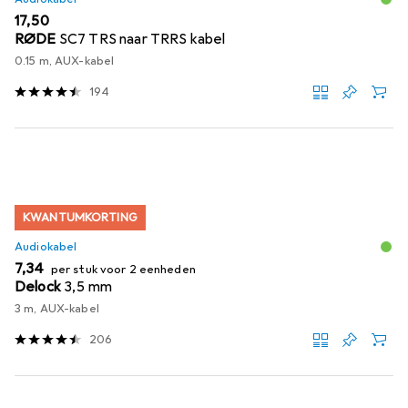
EUR
17,50
RØDE
SC7 TRS naar TRRS kabel
0.15 m, AUX-kabel
194
KWANTUMKORTING
Audiokabel
EUR
7,34
per stuk voor 2 eenheden
Delock
3,5 mm
3 m, AUX-kabel
206