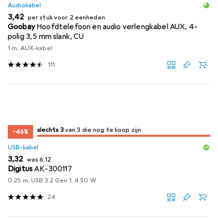
Audiokabel
EUR
3,42
per stuk voor 2 eenheden
Goobay
Hoofdtelefoon en audio verlengkabel AUX, 4-
polig 3,5 mm slank, CU
1 m, AUX-kabel
111
3
3
slechts 3
/ 3
/ 3 te koop zijn
van 3 die nog te koop zijn
−46%
USB-kabel
EUR
EUR
3,32
was
6,12
Digitus
AK-300117
0.25 m, USB 3.2 Gen 1, 4.50 W
24