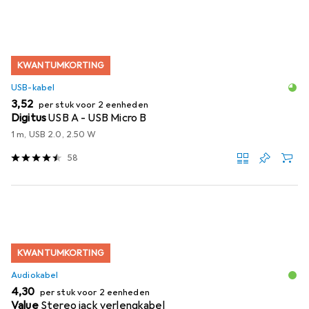
KWANTUMKORTING
USB-kabel
EUR
3,52
per stuk voor 2 eenheden
Digitus
USB A - USB Micro B
1 m, USB 2.0, 2.50 W
58
KWANTUMKORTING
Audiokabel
EUR
4,30
per stuk voor 2 eenheden
Value
Stereo jack verlengkabel