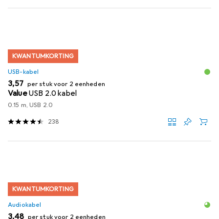
KWANTUMKORTING
USB-kabel
EUR
3,57
per stuk voor 2 eenheden
Value
USB 2.0 kabel
0.15 m, USB 2.0
238
KWANTUMKORTING
Audiokabel
EUR
3,48
per stuk voor 2 eenheden