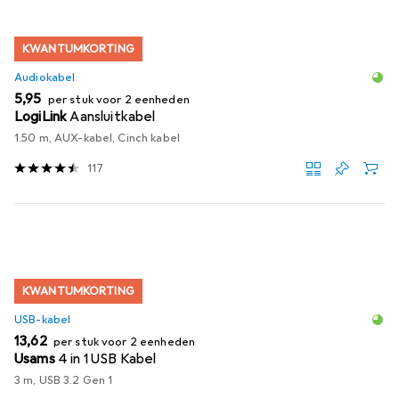
KWANTUMKORTING
Audiokabel
EUR
5,95
per stuk voor 2 eenheden
LogiLink
Aansluitkabel
1.50 m, AUX-kabel, Cinch kabel
117
KWANTUMKORTING
USB-kabel
EUR
13,62
per stuk voor 2 eenheden
Usams
4 in 1 USB Kabel
3 m, USB 3.2 Gen 1