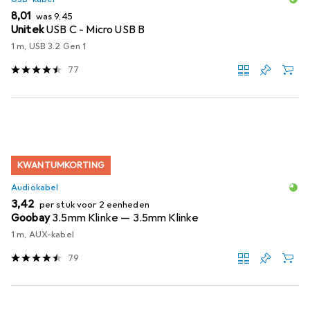
EUR
EUR
8,01
was
9,45
Unitek
USB C - Micro USB B
1 m, USB 3.2 Gen 1
77
KWANTUMKORTING
Audiokabel
EUR
3,42
per stuk voor 2 eenheden
Goobay
3.5mm Klinke — 3.5mm Klinke
1 m, AUX-kabel
79