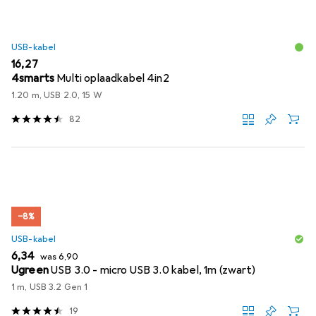
USB-kabel
EUR
16,27
4smarts
Multi oplaadkabel 4in2
1.20 m, USB 2.0, 15 W
82
−8%
USB-kabel
EUR
EUR
6,34
was
6,90
Ugreen
USB 3.0 - micro USB 3.0 kabel, 1m (zwart)
1 m, USB 3.2 Gen 1
19