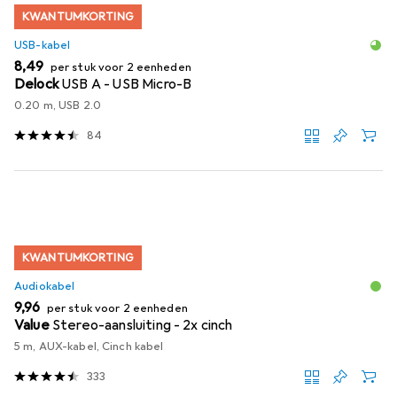
KWANTUMKORTING
USB-kabel
EUR
8,49
per stuk voor 2 eenheden
Delock
USB A - USB Micro-B
0.20 m, USB 2.0
84
KWANTUMKORTING
Audiokabel
EUR
9,96
per stuk voor 2 eenheden
Value
Stereo-aansluiting - 2x cinch
5 m, AUX-kabel, Cinch kabel
333