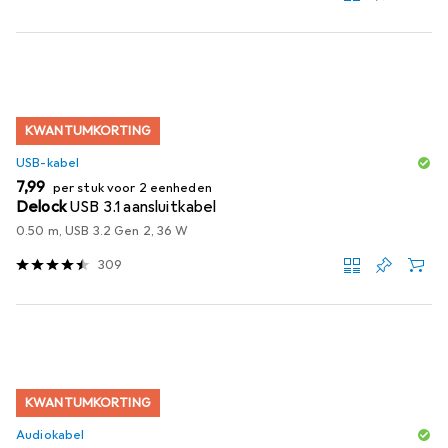
KWANTUMKORTING
USB-kabel
EUR
7,99
per stuk voor 2 eenheden
Delock
USB 3.1 aansluitkabel
0.50 m, USB 3.2 Gen 2, 36 W
309
KWANTUMKORTING
Audiokabel