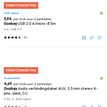
KWANTUMKORTING
USB-kabel
EUR
5,94
per stuk voor 2 eenheden
Goobay
USB 2.0 A/micro-B 5m
5 m, USB 2.0
48
KWANTUMKORTING
Audiokabel
EUR
4,69
per stuk voor 2 eenheden
Goobay
Audio verbindingskabel AUX, 3,5 mm stereo 4-
pins, slank, CU
0.50 m, AUX-kabel