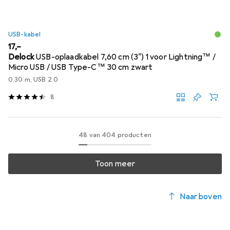
USB-kabel
EUR
17,–
Delock
USB-oplaadkabel 7,60 cm (3") 1 voor Lightning™ /
Micro USB / USB Type-C™ 30 cm zwart
0.30 m, USB 2.0
8
48 van 404 producten
Toon meer
Naar boven