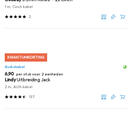
1 m, Cinch kabel
2
KWANTUMKORTING
Audiokabel
EUR
6,90
per stuk voor 2 eenheden
Lindy
Uitbreiding Jack
2 m, AUX-kabel
137