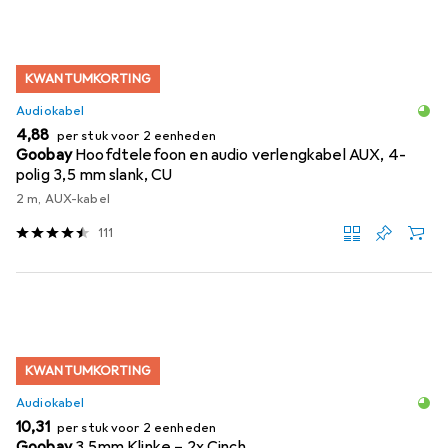
KWANTUMKORTING
Audiokabel
EUR
4,88
per stuk voor 2 eenheden
Goobay
Hoofdtelefoon en audio verlengkabel AUX, 4-
polig 3,5 mm slank, CU
2 m, AUX-kabel
111
KWANTUMKORTING
Audiokabel
EUR
10,31
per stuk voor 2 eenheden
Goobay
3.5mm Klinke – 2x Cinch