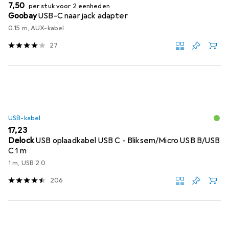
EUR
7,50
per stuk voor 2 eenheden
Goobay
USB-C naar jack adapter
0.15 m, AUX-kabel
27
USB-kabel
EUR
17,23
Delock
USB oplaadkabel USB C - Bliksem/Micro USB B/USB
C 1 m
1 m, USB 2.0
206