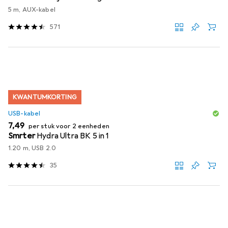
5 m, AUX-kabel
571
KWANTUMKORTING
USB-kabel
EUR
7,49
per stuk voor 2 eenheden
Smrter
Hydra Ultra BK 5 in 1
1.20 m, USB 2.0
35