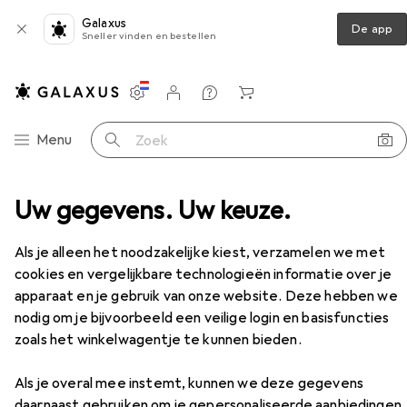
Galaxus
De app
Sneller vinden en bestellen
Instellingen
Klantenaccount
Produktvergelijking
Verlanglijstje
Winkelmandje
Categorie navigatie
Menu
Zoek op
apter voor hoedrail ongemonteerd, voor 1 sluitsteen
Uw gegevens. Uw keuze.
Accessoires
Als je alleen het noodzakelijke kiest, verzamelen we met
EUR
3,84
per stuk voor 2 eenheden
cookies en vergelijkbare technologieën informatie over je
Value
Adapter voor hoedrail
apparaat en je gebruik van onze website. Deze hebben we
ongemonteerd, voor 1 sluitsteen
nodig om je bijvoorbeeld een veilige login en basisfuncties
Antennekabel
zoals het winkelwagentje te kunnen bieden.
Als je overal mee instemt, kunnen we deze gegevens
daarnaast gebruiken om je gepersonaliseerde aanbiedingen