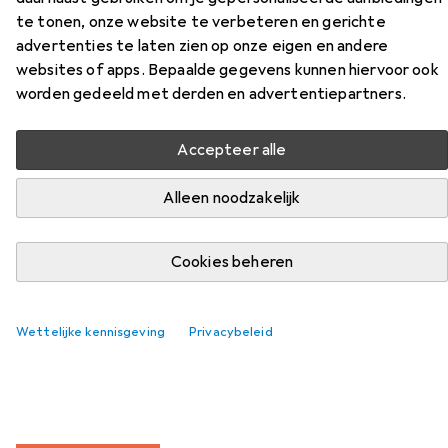
Accessoires voor Value Adapter
te tonen, onze website te verbeteren en gerichte
voor hoedrail ongemonteerd,
advertenties te laten zien op onze eigen en andere
websites of apps. Bepaalde gegevens kunnen hiervoor ook
voor 1 sluitsteen
worden gedeeld met derden en advertentiepartners.
Vind passende accessoires voor de Value Adapter voor
Accepteer alle
hoedrail ongemonteerd, voor 1 sluitsteen uit de
categorieën Videokabel, USB-kabel en Netwerk
Alleen noodzakelijk
accessoires.
Cookies beheren
Populair
Videokabel
USB-Kabel
Netwerk Accessoires
Wettelijke kennisgeving
Privacybeleid
Relevantie
Productlijst