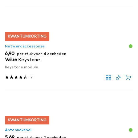
KWANTUMKORTING
Netwerk accessoires
EUR
6,90
per stuk voor 4 eenheden
Value
Keystone
Keystone module
7
KWANTUMKORTING
Antennekabel
EUR
5,69
per stuk voor 2 eenheden