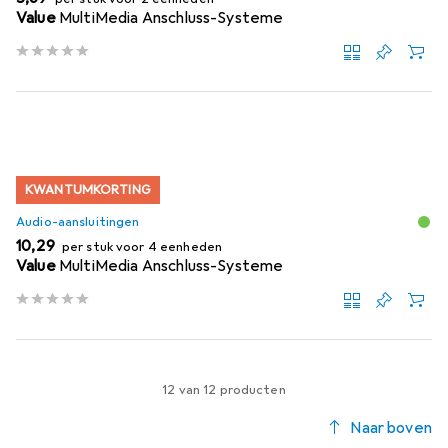
Value
MultiMedia Anschluss-Systeme
KWANTUMKORTING
Audio-aansluitingen
EUR
10,29
per stuk voor 4 eenheden
Value
MultiMedia Anschluss-Systeme
12 van 12 producten
Naar boven