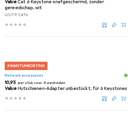
Value
Cat.6 Keystone onafgeschermd, zonder
gereedschap, wit
U/UTP, CAT6
KWANTUMKORTING
Netwerk accessoires
EUR
10,95
per stuk voor 4 eenheden
Value
Hutschienen-Adapter unbestückt, für 6 Keystones