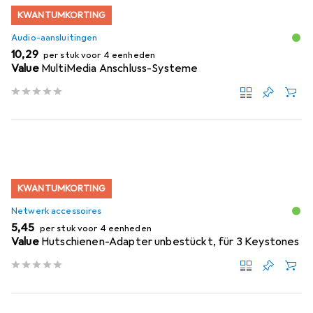
KWANTUMKORTING
Audio-aansluitingen
EUR
10,29
per stuk voor 4 eenheden
Value
MultiMedia Anschluss-Systeme
KWANTUMKORTING
Netwerk accessoires
EUR
5,45
per stuk voor 4 eenheden
Value
Hutschienen-Adapter unbestückt, für 3 Keystones