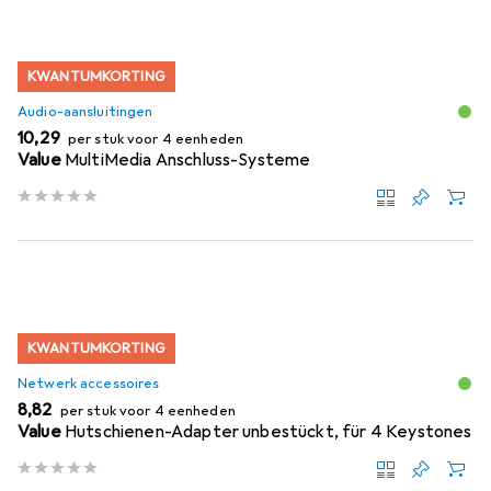
KWANTUMKORTING
Audio-aansluitingen
EUR
10,29
per stuk voor 4 eenheden
Value
MultiMedia Anschluss-Systeme
KWANTUMKORTING
Netwerk accessoires
EUR
8,82
per stuk voor 4 eenheden
Value
Hutschienen-Adapter unbestückt, für 4 Keystones