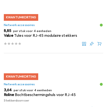
KWANTUMKORTING
Netwerk accessoires
EUR
8,85
per stuk voor 4 eenheden
Value
Tules voor RJ-45 modulaire stekkers
KWANTUMKORTING
Netwerk accessoires
EUR
3,64
per stuk voor 4 eenheden
Roline
Bochtbeschermingshuls voor RJ-45
Stekkerdoorvoer