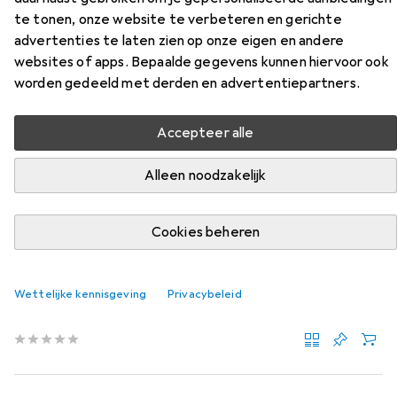
modulaire connector
te tonen, onze website te verbeteren en gerichte
advertenties te laten zien op onze eigen en andere
websites of apps. Bepaalde gegevens kunnen hiervoor ook
Vind passende accessoires voor de Value RJ-45 modulaire
worden gedeeld met derden en advertentiepartners.
connector uit de categorieën Tang en Netwerk
accessoires.
Accepteer alle
Relevantie
Productlijst
Alleen noodzakelijk
Cookies beheren
Tang
EUR
21,40
Value
Krimptang
Wettelijke kennisgeving
Privacybeleid
265 mm