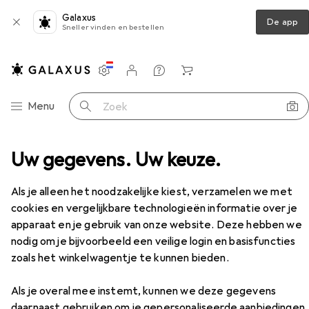
Galaxus
De app
Sneller vinden en bestellen
Instellingen
Klantenaccount
Produktvergelijking
Verlanglijstje
Winkelmandje
Categorie navigatie
Menu
Zoek op
Netwerkkabel
Uw gegevens. Uw keuze.
Value RJ-45 modulaire connector
Accessoires
Als je alleen het noodzakelijke kiest, verzamelen we met
EUR
4,90
per stuk voor 2 eenheden
cookies en vergelijkbare technologieën informatie over je
Value
RJ-45 modulaire connector
apparaat en je gebruik van onze website. Deze hebben we
STP, CAT5e
nodig om je bijvoorbeeld een veilige login en basisfuncties
zoals het winkelwagentje te kunnen bieden.
Als je overal mee instemt, kunnen we deze gegevens
Accessoires voor Value RJ-45
daarnaast gebruiken om je gepersonaliseerde aanbiedingen