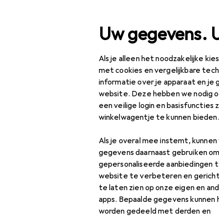
Zoek op
Uw gegevens. 
Als je alleen het noodzakelijke ki
Categorie navigatie
assortiment
IT + Multimedia
Periferie
Stroomvoorzi
Productassortiment
met cookies en vergelijkbare tec
informatie over je apparaat en je 
IT + Multimedia
EU
37
website. Deze hebben we nodig om
Va
een veilige login en basisfuncties 
Periferie
20 
winkelwagentje te kunnen bieden
Stroomvoorziening
Als je overal mee instemt, kunne
Opladers
gegevens daarnaast gebruiken om
Accessoires 
gepersonaliseerde aanbiedingen t
Auto-adapter
website te verbeteren en gerich
A-C, zwart,
te laten zien op onze eigen en an
Draadloze laders
apps. Bepaalde gegevens kunnen 
Universele lader
worden gedeeld met derden en
Vind bijpassende accessoir