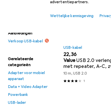
advertentiepartners.
USB-kabel
Sorteren op
:
Relevantie
Productlijst
USB-lader
Wettelijke kennisgeving
Privac
Aanbiedingen
Verkoop USB-kabel
USB-kabel
EUR
22,36
Gerelateerde
Value
USB 2.0 verleng
categorieën
met repeater, A-C, z
Adapter voor mobiel
10 m, USB 2.0
apparaat
1
Data + Video Adapter
Powerbank
USB-lader