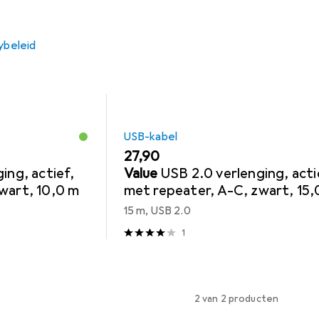
ybeleid
USB-kabel
EUR
27,90
ing, actief,
Value
USB 2.0 verlenging, acti
wart, 10,0 m
met repeater, A-C, zwart, 15,
15 m, USB 2.0
1
2 van 2 producten