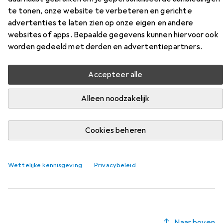
voor bevestiging van de camera
te tonen, onze website te verbeteren en gerichte
advertenties te laten zien op onze eigen en andere
Vind bijpassende accessoires voor de Vivotek Beugel voor
websites of apps. Bepaalde gegevens kunnen hiervoor ook
bevestiging van de camera uit de categorie Accessoires
worden gedeeld met derden en advertentiepartners.
voor netwerkcamera's.
Relevantie
Accepteer alle
Productlijst
Alleen noodzakelijk
Cookies beheren
Accessoires voor netwerkcamera's
EUR
59,63
Vivotek
Beugel voor bevestiging van de camera
Wettelijke kennisgeving
Privacybeleid
Naar boven