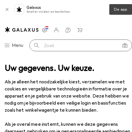
Galaxus
De app
Sneller vinden en bestellen
Instellingen
Klantenaccount
Produktvergelijking
Verlanglijstje
Winkelmandje
Categorie navigatie
Menu
Zoek op
s
Uw gegevens. Uw keuze.
Vivotek Beugel voor bevestiging van de camera
Accessoires
EUR
77,90
Als je alleen het noodzakelijke kiest, verzamelen we met
Vivotek
Beugel voor bevestiging van
cookies en vergelijkbare technologieën informatie over je
de camera
apparaat en je gebruik van onze website. Deze hebben we
nodig om je bijvoorbeeld een veilige login en basisfuncties
zoals het winkelwagentje te kunnen bieden.
Accessoires voor Vivotek Beugel
Als je overal mee instemt, kunnen we deze gegevens
daarnaast gebruiken om je gepersonaliseerde aanbiedingen