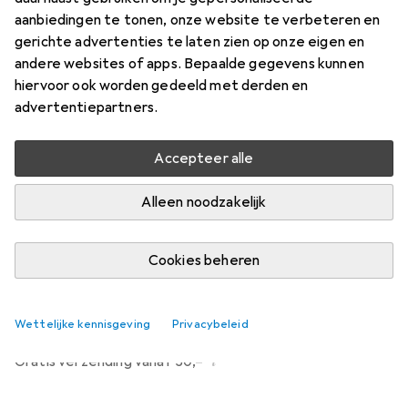
Prijs in EUR inclusief BTW
aanbiedingen te tonen, onze website te verbeteren en
gerichte advertenties te laten zien op onze eigen en
Waarderingscijfers
andere websites of apps. Bepaalde gegevens kunnen
1611
hiervoor ook worden gedeeld met derden en
advertentiepartners.
Levering tussen vr, 14-8 en di, 18-8
Accepteer alle
Meer dan 10 stuk op voorraad bij leverancier
Laat me weten als dit product eerder beschikbaar is
Alleen noodzakelijk
Cookies beheren
In winkelmandje
Vergelijk
In verlanglijstje
Wettelijke kennisgeving
Privacybeleid
i
Gratis verzending vanaf 30,–