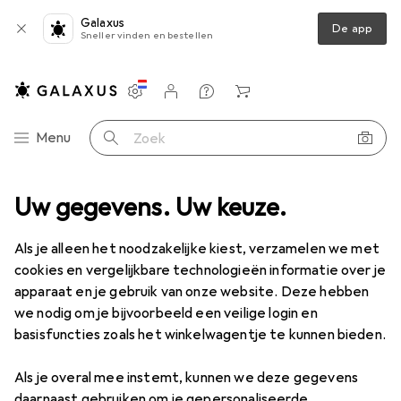
Galaxus
De app
Sneller vinden en bestellen
Instellingen
Klantenaccount
Produktvergelijking
Verlanglijstje
Winkelmandje
Categorie navigatie
Menu
Zoek op
rziening
Uw gegevens. Uw keuze.
Batterijen
Batterijen
Varta Accu Power opladen
Als je alleen het noodzakelijke kiest, verzamelen we met
cookies en vergelijkbare technologieën informatie over je
10 afbeeldingen
apparaat en je gebruik van onze website. Deze hebben
we nodig om je bijvoorbeeld een veilige login en
EUR
16,72
EUR
8,36
/
1Pcs.
basisfuncties zoals het winkelwagentje te kunnen bieden.
Varta
Accu Power opladen
2 Pcs., AA, 2100 mAh
Als je overal mee instemt, kunnen we deze gegevens
daarnaast gebruiken om je gepersonaliseerde