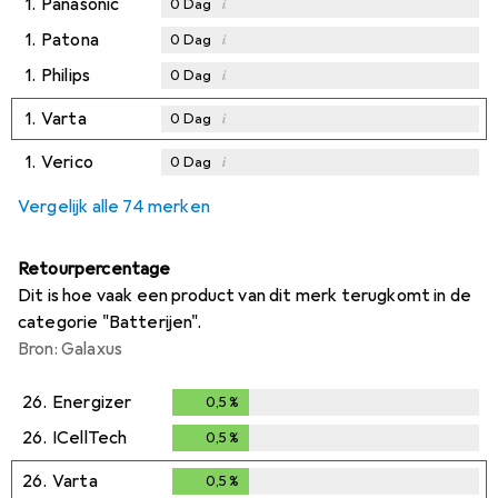
1.
Panasonic
i
0
Dag
1.
Patona
i
0
Dag
1.
Philips
i
0
Dag
1.
Varta
i
0
Dag
1.
Verico
i
0
Dag
Vergelijk alle 74 merken
Retourpercentage
Dit is hoe vaak een product van dit merk terugkomt in de
categorie "Batterijen".
Bron: Galaxus
26.
Energizer
0,5
%
0,5
%
26.
ICellTech
0,5
%
0,5
%
26.
Varta
0,5
%
0,5
%