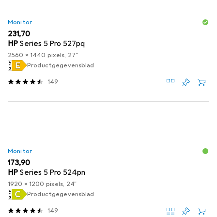
Monitor
EUR
231,70
HP
Series 5 Pro 527pq
2560 x 1440 pixels, 27"
Productgegevensblad
149
Monitor
EUR
173,90
HP
Series 5 Pro 524pn
1920 x 1200 pixels, 24"
Productgegevensblad
149