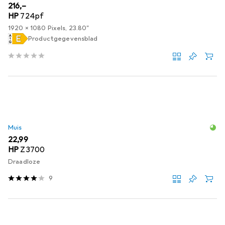
EUR
216,–
HP
724pf
1920 x 1080 Pixels, 23.80"
Productgegevensblad
Muis
EUR
22,99
HP
Z3700
Draadloze
9