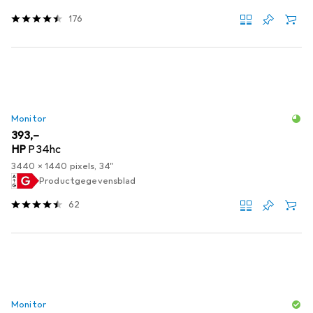
176
Monitor
EUR
393,–
HP
P34hc
3440 x 1440 pixels, 34"
Productgegevensblad
62
Monitor