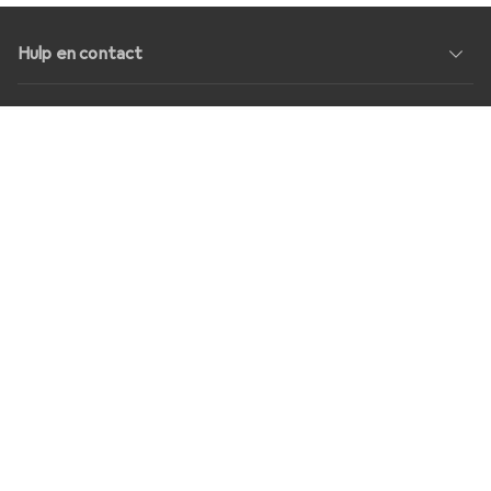
Hulp en contact
Service
Over Ons
Geeft als resultaat
Sociale media
Banen
Prijzen
Alle prijzen in EUR incl. BTW, plus
transportkosten
voor
bestellingen onder
30,–
Shop Version