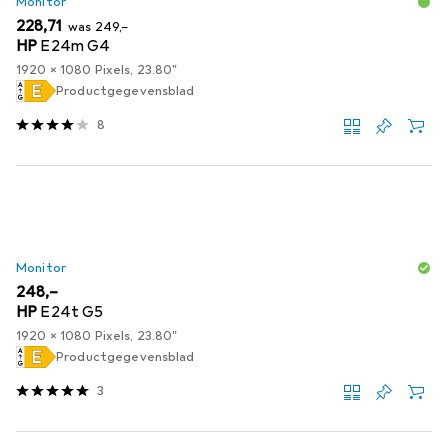
Monitor
EUR
EUR
228,71
was
249,–
HP
E24m G4
1920 x 1080 Pixels, 23.80"
Productgegevensblad
8
Monitor
EUR
248,–
HP
E24t G5
1920 x 1080 Pixels, 23.80"
Productgegevensblad
3