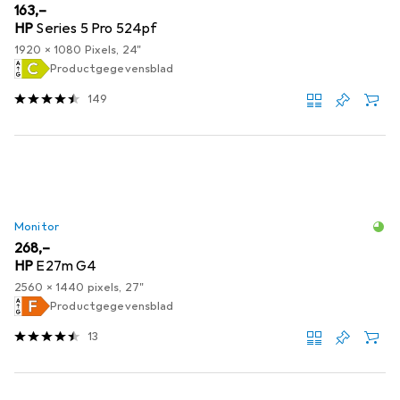
EUR
163,–
HP
Series 5 Pro 524pf
1920 x 1080 Pixels, 24"
Productgegevensblad
149
Monitor
EUR
268,–
HP
E27m G4
2560 x 1440 pixels, 27"
Productgegevensblad
13