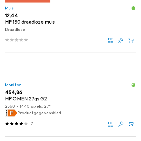
Muis
EUR
12,44
HP
150 draadloze muis
Draadloze
Monitor
EUR
454,86
HP
OMEN 27qs G2
2560 x 1440 pixels, 27"
Productgegevensblad
7