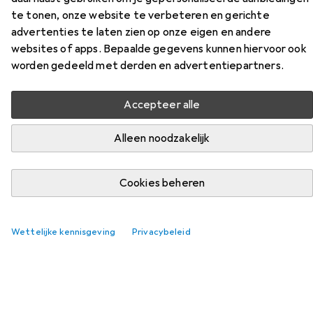
te tonen, onze website te verbeteren en gerichte
advertenties te laten zien op onze eigen en andere
Accessoires voor HP Pro
websites of apps. Bepaalde gegevens kunnen hiervoor ook
Hakselaar 10MC
worden gedeeld met derden en advertentiepartners.
Vind passende accessoires voor de HP Pro Hakselaar
Accepteer alle
10MC uit de categorieën Accessoires voor
papiervernietigers, Monitor en Docking station + USB-
Alleen noodzakelijk
hub.
Cookies beheren
Populair
Accessoires Voor Papiervernietigers
Monitor
Wettelijke kennisgeving
Privacybeleid
Relevantie
Productlijst