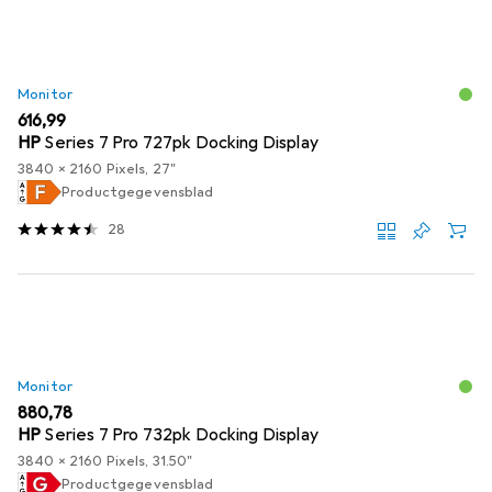
Monitor
EUR
616,99
HP
Series 7 Pro 727pk Docking Display
3840 x 2160 Pixels, 27"
Productgegevensblad
28
Monitor
EUR
880,78
HP
Series 7 Pro 732pk Docking Display
3840 x 2160 Pixels, 31.50"
Productgegevensblad