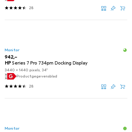
28
Monitor
EUR
942,–
HP
Series 7 Pro 734pm Docking Display
3440 x 1440 pixels, 34"
Productgegevensblad
28
Monitor