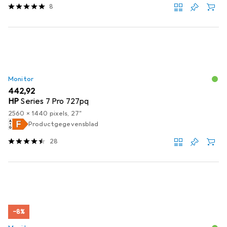
8
Monitor
EUR
442,92
HP
Series 7 Pro 727pq
2560 x 1440 pixels, 27"
Productgegevensblad
28
−8%