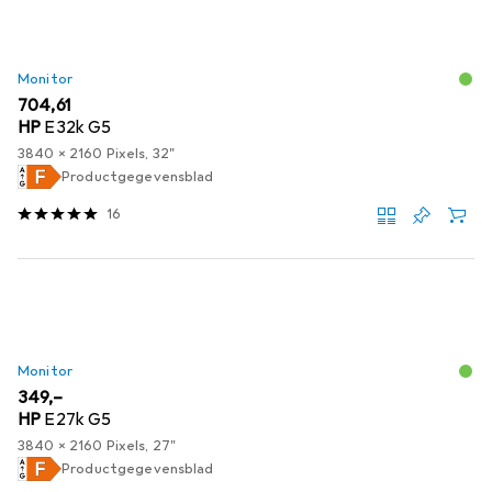
Monitor
EUR
704,61
HP
E32k G5
3840 x 2160 Pixels, 32"
Productgegevensblad
16
Monitor
EUR
349,–
HP
E27k G5
3840 x 2160 Pixels, 27"
Productgegevensblad