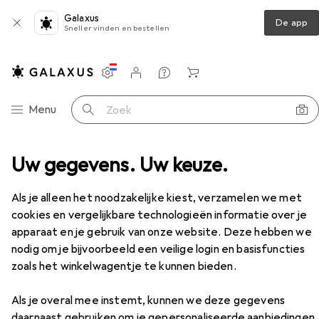
Galaxus
De app
Sneller vinden en bestellen
Instellingen
Klantenaccount
Produktvergelijking
Verlanglijstje
Winkelmandje
Categorie navigatie
Menu
Zoek op
ting
Uw gegevens. Uw keuze.
Papiervernietiger
HP Pro Hakselaar 10MC
Accessoires
Als je alleen het noodzakelijke kiest, verzamelen we met
cookies en vergelijkbare technologieën informatie over je
EUR
246,16
apparaat en je gebruik van onze website. Deze hebben we
HP
Pro Hakselaar 10MC
nodig om je bijvoorbeeld een veilige login en basisfuncties
Microcut
zoals het winkelwagentje te kunnen bieden.
Als je overal mee instemt, kunnen we deze gegevens
daarnaast gebruiken om je gepersonaliseerde aanbiedingen