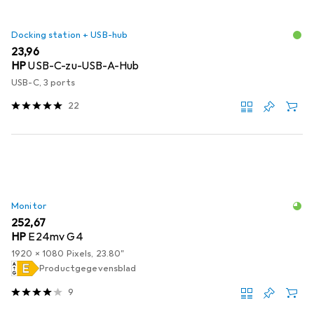
Docking station + USB-hub
EUR
23,96
HP
USB-C-zu-USB-A-Hub
USB-C, 3 ports
22
Monitor
EUR
252,67
HP
E24mv G4
1920 x 1080 Pixels, 23.80"
Productgegevensblad
9