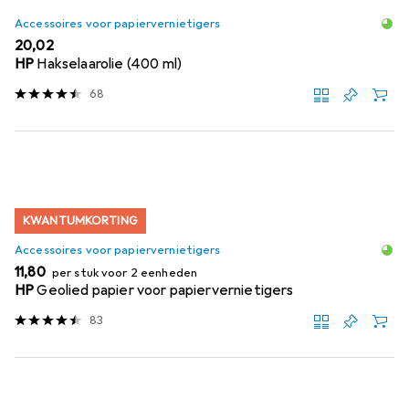
Accessoires voor papiervernietigers
EUR
20,02
HP
Hakselaarolie (400 ml)
68
KWANTUMKORTING
Accessoires voor papiervernietigers
EUR
11,80
per stuk voor 2 eenheden
HP
Geolied papier voor papiervernietigers
83