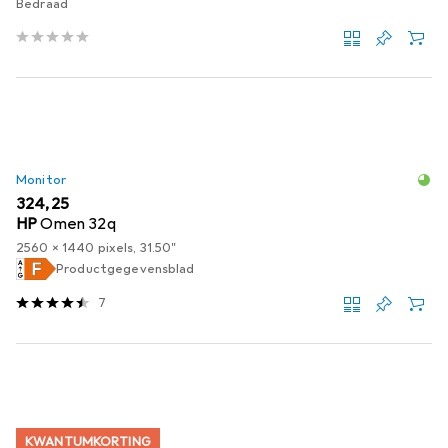
Bedraad
Monitor
EUR
324,25
HP
Omen 32q
2560 x 1440 pixels, 31.50"
Productgegevensblad
7
KWANTUMKORTING